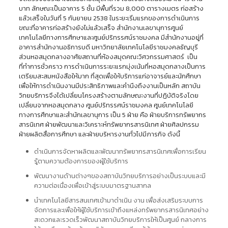
บาท ลักษณะเป็นอาคาร 5 ชั้น มีพื้นที่รวม 8,000 ตารางเมตร ก่อสร้าง
แล้วเสร็จในวันที่ 5 กันยายน 2538 ในระยะเริ่มแรกของการดำเนินการ
ขณะที่อาคารก่อสร้างยังไม่แล้วเสร็จ สำนักงานเลขานุการศูนย์
เทคโนโลยีทางการศึกษาและศูนย์ปริทรรศน์ราชมงคล มีสำนักงานอยู่ที่
อาคารสำนักงานอธิการบดี มหาวิทยาลัยเทคโนโลยีราชมงคลธัญบุรี
ส่วนหอสมุดกลางอาศัยสถานที่ห้องสมุดคณะวิศวกรรมศาสตร์ เป็น
ที่ทำการชั่วคราว การดำเนินการระยะแรกมุ่งเน้นที่หอสมุดกลางเป็นการ
เตรียมสะสมหนังสือให้มาก ที่สุดเพื่อให้บริการแก่อาจารย์และนักศึกษา
เพื่อให้การดำเนินงานมีประสิทธิภาพและคำนึงถึงงานเป็นหลัก สถาบัน
วิทยบริการจึงได้เปลี่ยนโครงสร้างตามลักษณะงานที่ปฏิบัติจริงโดย
เปลี่ยนจากหอสมุดกลาง ศูนย์ปริทรรศน์ราชมงคล ศูนย์เทคโนโลยี
ทางการศึกษาและสำนักเลขานุการ เป็น 5 ฝ่าย คือ ฝ่ายบริการทรัพยากร
สารนิเทศ ฝ่ายพัฒนาและวิเคราะห์ทรัพยากรสารนิเทศ ฝ่ายศิลปกรรม
ฝ่ายผลิตสื่อการศึกษา และฝ่ายบริหารงานทั่วไปมีภารกิจ ดังนี้
ดำเนินการจัดหาผลิตและพัฒนาทรัพยากรสารนิเทศเพื่อการเรียน
รู้ตามความต้องการของผู้ใช้บริการ
พัฒนางานด้านต่างๆของสถาบันวิทยบริการอย่างเป็นระบบและมี
ความต่อเนื่องเพื่อเข้าสู่ระบบมาตรฐานสากล
นำเทคโนโลยีสารสนเทศเข้ามาดำเนิน งาน เพื่อส่งเสริมระบบการ
จัดการและเพื่อให้ผู้ใช้บริการเข้าถึงแหล่งทรัพยากรสารนิเทศอย่าง
สะดวกและรวดเร็วพัฒนาสถาบันวิทยบริการให้เป็นศูนย์ กลางการ