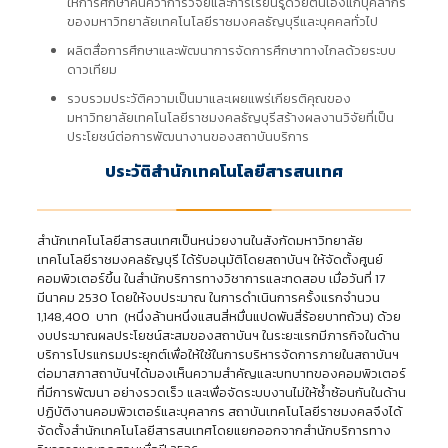
ให้การศึกษาค้นคว้าการวิจัยและการเรียนรู้ด้วยตนเองแก่บุคลากร
ของมหาวิทยาลัยเทคโนโลยีราชมงคลธัญบุรีและบุคคลทั่วไป
ผลิตสื่อการศึกษาและพัฒนาการจัดการศึกษาทางไกลด้วยระบบ
ดาวเทียม
รวบรวมประวัติความเป็นมาและเผยแพร่เกียรติคุณของ
มหาวิทยาลัยเทคโนโลยีราชมงคลธัญบุรีสร้างผลงานวิจัยที่เป็น
ประโยชน์ต่อการพัฒนางานของสถาบันบริการ
ประวัติสำนักเทคโนโลยีสารสนเทศ
สำนักเทคโนโลยีสารสนเทศเป็นหน่วยงานในสังกัดมหาวิทยาลัย
เทคโนโลยีราชมงคลธัญบุรี ได้รับอนุมัติโดยสถาบันฯ ให้จัดตั้งศูนย์
คอมพิวเตอร์ขึ้น ในสำนักบริการทางวิชาการและทดสอบ เมื่อวันที่ 17
มีนาคม 2530 โดยให้งบประมาณ ในการดำเนินการครั้งแรกจำนวน
1,148,400 บาท (หนึ่งล้านหนึ่งแสนสี่หมื่นแปดพันสี่ร้อยบาทถ้วน) ด้วย
งบประมาณผลประโยชน์สะสมของสถาบันฯ ในระยะแรกมีภารกิจในด้าน
บริการโปรแกรมประยุกต์เพื่อให้ใช้ในการบริหารจัดการภายในสถาบันฯ
ต่อมาสภาสถาบันฯได้มองเห็นความสำคัญและบทบาทของคอมพิวเตอร์
ที่มีการพัฒนา อย่างรวดเร็ว และเพื่อจัดระบบงานไม่ให้ซ้ำซ้อนกันในด้าน
ปฏิบัติงานคอมพิวเตอร์และบุคลากร สถาบันเทคโนโลยีราชมงคลจึงได้
จัดตั้งสำนักเทคโนโลยีสารสนเทศโดยแยกออกจากสำนักบริการทาง