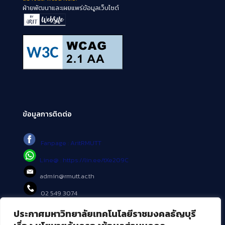
ฝ่ายพัฒนาและเผยแพร่ข้อมูลเว็บไซต์
ข้อมูลการติดต่อ
Fanpage : AritRMUTT
Line@ : https://lin.ee/tXe209C
admin@rmutt.ac.th
02 549 3074
ประกาศมหาวิทยาลัยเทคโนโลยีราชมงคลธัญบุรี
บริการอื่นๆ ของ สวส.