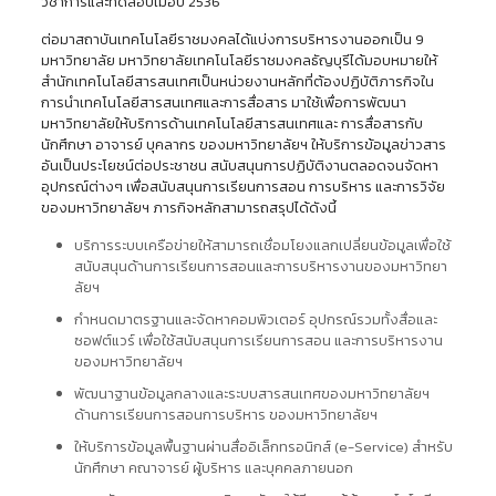
วิชาการและทดสอบเมื่อปี 2536
ต่อมาสถาบันเทคโนโลยีราชมงคลได้แบ่งการบริหารงานออกเป็น 9
มหาวิทยาลัย มหาวิทยาลัยเทคโนโลยีราชมงคลธัญบุรีได้มอบหมายให้
สำนักเทคโนโลยีสารสนเทศเป็นหน่วยงานหลักที่ต้องปฏิบัติภารกิจใน
การนำเทคโนโลยีสารสนเทศและการสื่อสาร มาใช้เพื่อการพัฒนา
มหาวิทยาลัยให้บริการด้านเทคโนโลยีสารสนเทศและ การสื่อสารกับ
นักศึกษา อาจารย์ บุคลากร ของมหาวิทยาลัยฯ ให้บริการข้อมูลข่าวสาร
อันเป็นประโยชน์ต่อประชาชน สนับสนุนการปฏิบัติงานตลอดจนจัดหา
อุปกรณ์ต่างๆ เพื่อสนับสนุนการเรียนการสอน การบริหาร และการวิจัย
ของมหาวิทยาลัยฯ ภารกิจหลักสามารถสรุปได้ดังนี้
บริการระบบเครือข่ายให้สามารถเชื่อมโยงแลกเปลี่ยนข้อมูลเพื่อใช้
สนับสนุนด้านการเรียนการสอนและการบริหารงานของมหาวิทยา
ลัยฯ
กำหนดมาตรฐานและจัดหาคอมพิวเตอร์ อุปกรณ์รวมทั้งสื่อและ
ซอฟต์แวร์ เพื่อใช้สนับสนุนการเรียนการสอน และการบริหารงาน
ของมหาวิทยาลัยฯ
พัฒนาฐานข้อมูลกลางและระบบสารสนเทศของมหาวิทยาลัยฯ
ด้านการเรียนการสอนการบริหาร ของมหาวิทยาลัยฯ
ให้บริการข้อมูลพื้นฐานผ่านสื่ออิเล็กทรอนิกส์ (e-Service) สำหรับ
นักศึกษา คณาจารย์ ผู้บริหาร และบุคคลภายนอก