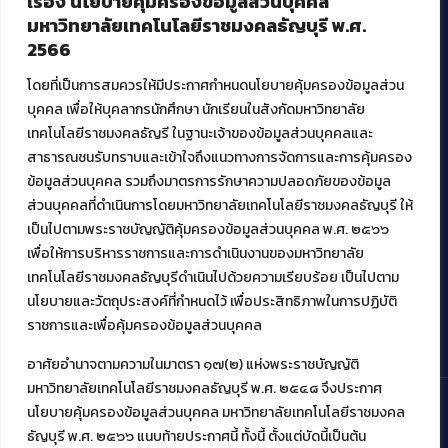
เรื่อง นโยบายคุ้มครองข้อมูลส่วนบุคคล
มหาวิทยาลัยเทคโนโลยีราชมงคลธัญบุรี พ.ศ.
ศูนย์สื่อดิจิทัล
2566
ศูนย์นวัตกรรมและความรู้
ศูนย์พัฒนาและบริการนวัตกรรมดิจิทัล
โดยที่เป็นการสมควรให้มีประกาศกำหนดนโยบายคุ้มครองข้อมูลส่วน
สมัยใหม่ (MoSeC)
บุคคล เพื่อให้บุคลากรนักศึกษา นักเรียนในสังกัดมหาวิทยาลัย
เทคโนโลยีราชมงคลธัญรี ในฐานะเจ้าของข้อมูลส่วนบุคคลและ
สาธารณชนรับทราบและเข้าใจถึงแนวทางการจัดการและการคุ้มครอง
งานบริการวิชาการให้กับหน่วยงานภายนอก
ข้อมูลส่วนบุคคล รวมถึงมาตรการรักษาความปลอดภัยของข้อมูล
ส่วนบุคคลที่ดำเนินการโดยมหาวิทยาลัยเทคโนโลยีราชมงคลธัญบุรี ให้
โครงการส่งเสริมและพัฒนาผู้ประกอบการ SME โดย. มทร.ธัญบุรี
เป็นไปตามพระราชบัญญัติคุ้มครองข้อมูลส่วนบุคคล พ.ศ. ๒๕๖๖
กิจกรรมการเชื่อมโยงเครือข่ายผู้ให้บริการเครื่องจักรกลทางการ
เกษตร ภายใต้โครงการส่งเสริมการรแปรรูปสินค้าเกษตรระดับชุมชน
เพื่อให้การบริหารราชการและการดำเนินงานของมหาวิทยาลัย
กรมส่งเสริมอุตสาหกรรม
เทคโนโลยีราชมงคลธัญบุรีดำเนินไปด้วยความเรียบร้อย เป็นไปตาม
โครงการยกระดับเศรษฐกิจและสังคมรายตำบลแบบบูรณาการ (1
นโยบายและวัตถุประสงค์ที่กำหนดไว้ เพื่อประสิทธิภาพในการปฏิบัติ
ตำบล 1 มหาวิทยาลัย)
ราชการและเพื่อคุ้มครองข้อมูลส่วนบุคคล
อาศัยอำนาจตามความในมาตรา ๑๗(๒) แห่งพระราชบัญญัติ
มหาวิทยาลัยเทคโนโลยีราชมงคลธัญบุรี พ.ศ. ๒๕๔๘ จึงประกาศ
นโยบายคุ้มครองข้อมูลส่วนบุคคล มหาวิทยาลัยเทคโนโลยีราชมงคล
ธัญบุรี พ.ศ. ๒๕๖๖ แนบท้ายประกาศนี้ ทั้งนี้ ตั้งแต่บัดนี้เป็นต้น
© 2021 สำนักวิทยบริการและเทคโนโลยีสารสนเทศ มหาวิทยาลัย