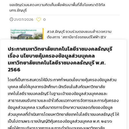
ขอเชิญร่วมแสดงความคิดเห็นเพื่อพัฒนาพื้นที่สื่อโฆษณาดิจิทัล
มทร.ธัญบุรี
21/07/2026
0
สวส.ธัญบุรี ชวนร่วมตอบแบบสำรวจความ
ต้องการ “สถานีชาร์จรถยนต์ไฟฟ้า (EV
Charger)” มุ่งสู่การเป็นมหาวิทยาลัยสีเขียว
ประกาศมหาวิทยาลัยเทคโนโลยีราชมงคลธัญบุรี
อัจฉริยะ
เรื่อง นโยบายคุ้มครองข้อมูลส่วนบุคคล
26/06/2026
0
มหาวิทยาลัยเทคโนโลยีราชมงคลธัญบุรี พ.ศ.
2566
ภาพบรรยากาศการสอบภาษาอังกฤษ
Password (RT-TEP) วันที่ 4 เมษายน 2569
โดยที่เป็นการสมควรให้มีประกาศกำหนดนโยบายคุ้มครองข้อมูลส่วน
รอบเช้า (10.00 น.)
บุคคล เพื่อให้บุคลากรนักศึกษา นักเรียนในสังกัดมหาวิทยาลัย
07/04/2026
0
เทคโนโลยีราชมงคลธัญรี ในฐานะเจ้าของข้อมูลส่วนบุคคลและ
สาธารณชนรับทราบและเข้าใจถึงแนวทางการจัดการและการคุ้มครอง
ภาพบรรยากาศการสอบภาษาอังกฤษ
ข้อมูลส่วนบุคคล รวมถึงมาตรการรักษาความปลอดภัยของข้อมูล
Password (RT-TEP) วันที่ 1 เมษายน 2569
ส่วนบุคคลที่ดำเนินการโดยมหาวิทยาลัยเทคโนโลยีราชมงคลธัญบุรี ให้
รอบเช้า (10.00 น.)
เป็นไปตามพระราชบัญญัติคุ้มครองข้อมูลส่วนบุคคล พ.ศ. ๒๕๖๖
01/04/2026
0
เพื่อให้การบริหารราชการและการดำเนินงานของมหาวิทยาลัย