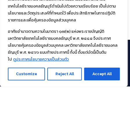
เทคโนโลยีราชมงคลธัญบุรีดำเนินไปด้วยความเรียบร้อย เป็นไปตาม
ภาพบรรยากาศการสอบภาษาอังกฤษ
นโยบายและวัตถุประสงค์ที่กำหนดไว้ เพื่อประสิทธิภาพในการปฏิบัติ
Password (RT-TEP) วันที่ 26 มีนาคม 2569
ราชการและเพื่อคุ้มครองข้อมูลส่วนบุคคล
26/03/2026
1
อาศัยอำนาจตามความในมาตรา ๑๗(๒) แห่งพระราชบัญญัติ
มหาวิทยาลัยเทคโนโลยีราชมงคลธัญบุรี พ.ศ. ๒๕๔๘ จึงประกาศ
นโยบายคุ้มครองข้อมูลส่วนบุคคล มหาวิทยาลัยเทคโนโลยีราชมงคล
ธัญบุรี พ.ศ. ๒๕๖๖ แนบท้ายประกาศนี้ ทั้งนี้ ตั้งแต่บัดนี้เป็นต้น
ไป
ดูประกาศนโยบายความเป็นส่วนตัว
สำนักวิทยบริการและเทคโนโลยีสารสนเทศ
มหาวิทยาลัยเทคโนโลยี
ราชมงคลธัญบุรี
Customize
Reject All
Accept All
39 หมู่ที่ 1 ตำบลคลองหก อำเภอคลองหลวง จังหวัดปทุมธานี 12120
เผยแพร่ข้อมูลโดย.
บุคลากร สวส.
สร้างและพัฒนาโดย.
ฝ่ายพัฒนาและเผยแพร่ข้อมูลเว็บไซต์