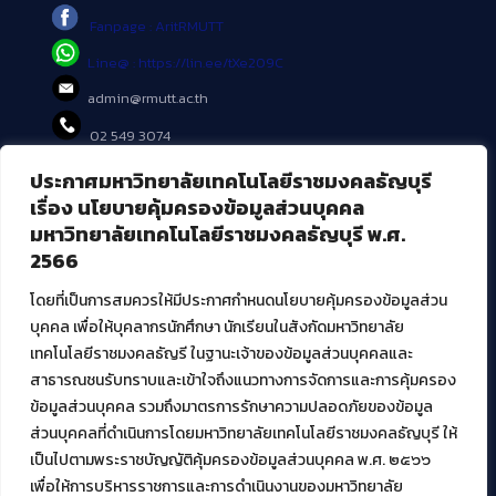
Fanpage : AritRMUTT
Line@ : https://lin.ee/tXe209C
admin@rmutt.ac.th
02 549 3074
ประกาศมหาวิทยาลัยเทคโนโลยีราชมงคลธัญบุรี
บริการอื่นๆ ของ สวส.
เรื่อง นโยบายคุ้มครองข้อมูลส่วนบุคคล
มหาวิทยาลัยเทคโนโลยีราชมงคลธัญบุรี พ.ศ.
ศูนย์สื่อดิจิทัล
2566
ศูนย์นวัตกรรมและความรู้
ศูนย์พัฒนาและบริการนวัตกรรมดิจิทัล
โดยที่เป็นการสมควรให้มีประกาศกำหนดนโยบายคุ้มครองข้อมูลส่วน
สมัยใหม่ (MoSeC)
บุคคล เพื่อให้บุคลากรนักศึกษา นักเรียนในสังกัดมหาวิทยาลัย
เทคโนโลยีราชมงคลธัญรี ในฐานะเจ้าของข้อมูลส่วนบุคคลและ
สาธารณชนรับทราบและเข้าใจถึงแนวทางการจัดการและการคุ้มครอง
งานบริการวิชาการให้กับหน่วยงานภายนอก
ข้อมูลส่วนบุคคล รวมถึงมาตรการรักษาความปลอดภัยของข้อมูล
ส่วนบุคคลที่ดำเนินการโดยมหาวิทยาลัยเทคโนโลยีราชมงคลธัญบุรี ให้
โครงการส่งเสริมและพัฒนาผู้ประกอบการ SME โดย. มทร.ธัญบุรี
เป็นไปตามพระราชบัญญัติคุ้มครองข้อมูลส่วนบุคคล พ.ศ. ๒๕๖๖
กิจกรรมการเชื่อมโยงเครือข่ายผู้ให้บริการเครื่องจักรกลทางการ
เกษตร ภายใต้โครงการส่งเสริมการรแปรรูปสินค้าเกษตรระดับชุมชน
เพื่อให้การบริหารราชการและการดำเนินงานของมหาวิทยาลัย