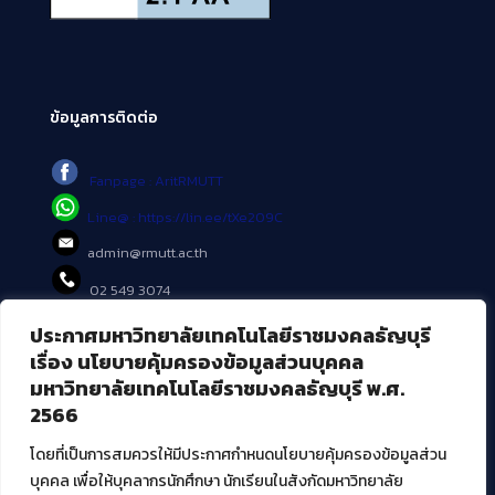
ข้อมูลการติดต่อ
Fanpage : AritRMUTT
Line@ : https://lin.ee/tXe209C
admin@rmutt.ac.th
02 549 3074
ประกาศมหาวิทยาลัยเทคโนโลยีราชมงคลธัญบุรี
บริการอื่นๆ ของ สวส.
เรื่อง นโยบายคุ้มครองข้อมูลส่วนบุคคล
มหาวิทยาลัยเทคโนโลยีราชมงคลธัญบุรี พ.ศ.
ศูนย์สื่อดิจิทัล
2566
ศูนย์นวัตกรรมและความรู้
ศูนย์พัฒนาและบริการนวัตกรรมดิจิทัล
โดยที่เป็นการสมควรให้มีประกาศกำหนดนโยบายคุ้มครองข้อมูลส่วน
สมัยใหม่ (MoSeC)
บุคคล เพื่อให้บุคลากรนักศึกษา นักเรียนในสังกัดมหาวิทยาลัย