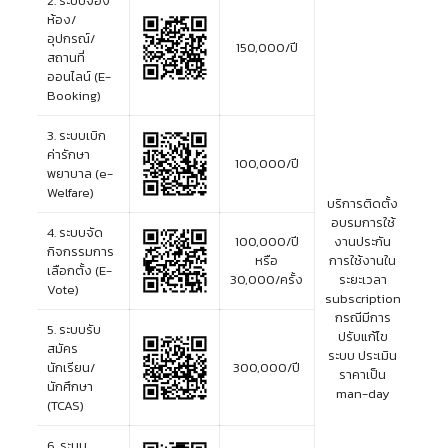
2. ระบบจอง
ห้อง/
อุปกรณ์/
150,000/ปี
สถานที่
ออนไลน์ (E-
Booking)
3. ระบบเบิก
ค่ารักษา
100,000/ปี
พยาบาล (e-
Welfare)
บริการติดตั้ง
อบรมการใช้
4. ระบบจัด
100,000/ปี
งานประกัน
กิจกรรมการ
หรือ
การใช้งานใน
เลือกตั้ง (E-
30,000/ครั้ง
ระยะเวลา
Vote)
subscription
กรณีมีการ
5. ระบบรับ
ปรับแก้ไข
สมัคร
ระบบ ประเมิน
นักเรียน/
300,000/ปี
ราคาเป็น
นักศึกษา
man-day
(TCAS)
6. ระบบ