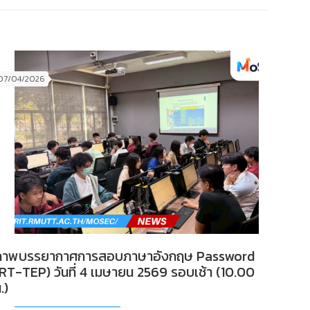
07/04/2026
ภาพบรรยากาศการสอบภาษาอังกฤษ Password
RT-TEP) วันที่ 4 เมษายน 2569 รอบเช้า (10.00
.)