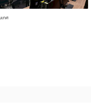
สนเทศ