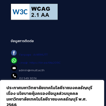
ข้อมูลการติดต่อ
Fanpage : AritRMUTT
Line@ : https://lin.ee/tXe209C
admin@rmutt.ac.th
02 549 3074
ประกาศมหาวิทยาลัยเทคโนโลยีราชมงคลธัญบุรี
บริการอื่นๆ ของ สวส.
เรื่อง นโยบายคุ้มครองข้อมูลส่วนบุคคล
มหาวิทยาลัยเทคโนโลยีราชมงคลธัญบุรี พ.ศ.
ศูนย์สื่อดิจิทัล
2566
ศูนย์นวัตกรรมและความรู้