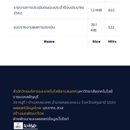
รายงานการประเมินตนเองประจำปีงบประมาณ
1.2 MiB
822
2562
78.1
แบบรายงานผลการประเมิน
522
KiB
Name
Size
Hits
สำนักวิทยบริการและเทคโนโลยีสารสนเทศ
มหาวิทยาลัยเทคโนโลยี
ราชมงคลธัญบุรี
39 หมู่ที่ 1 ตำบลคลองหก อำเภอคลองหลวง จังหวัดปทุมธานี 12120
เผยแพร่ข้อมูลโดย.
บุคลากร สวส.
สร้างและพัฒนาโดย.
ฝ่ายพัฒนาและเผยแพร่ข้อมูลเว็บไซต์