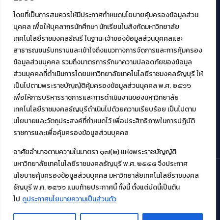
ศูนย์พัฒนาและบริการนวัตกรรมดิจิทัล
โดยที่เป็นการสมควรให้มีประกาศกำหนดนโยบายคุ้มครองข้อมูลส่วน
สมัยใหม่ (MoSeC)
บุคคล เพื่อให้บุคลากรนักศึกษา นักเรียนในสังกัดมหาวิทยาลัย
เทคโนโลยีราชมงคลธัญรี ในฐานะเจ้าของข้อมูลส่วนบุคคลและ
สาธารณชนรับทราบและเข้าใจถึงแนวทางการจัดการและการคุ้มครอง
งานบริการวิชาการให้กับหน่วยงานภายนอก
ข้อมูลส่วนบุคคล รวมถึงมาตรการรักษาความปลอดภัยของข้อมูล
ส่วนบุคคลที่ดำเนินการโดยมหาวิทยาลัยเทคโนโลยีราชมงคลธัญบุรี ให้
โครงการส่งเสริมและพัฒนาผู้ประกอบการ SME โดย. มทร.ธัญบุรี
เป็นไปตามพระราชบัญญัติคุ้มครองข้อมูลส่วนบุคคล พ.ศ. ๒๕๖๖
กิจกรรมการเชื่อมโยงเครือข่ายผู้ให้บริการเครื่องจักรกลทางการ
เกษตร ภายใต้โครงการส่งเสริมการรแปรรูปสินค้าเกษตรระดับชุมชน
เพื่อให้การบริหารราชการและการดำเนินงานของมหาวิทยาลัย
กรมส่งเสริมอุตสาหกรรม
เทคโนโลยีราชมงคลธัญบุรีดำเนินไปด้วยความเรียบร้อย เป็นไปตาม
โครงการยกระดับเศรษฐกิจและสังคมรายตำบลแบบบูรณาการ (1
นโยบายและวัตถุประสงค์ที่กำหนดไว้ เพื่อประสิทธิภาพในการปฏิบัติ
ตำบล 1 มหาวิทยาลัย)
ราชการและเพื่อคุ้มครองข้อมูลส่วนบุคคล
อาศัยอำนาจตามความในมาตรา ๑๗(๒) แห่งพระราชบัญญัติ
มหาวิทยาลัยเทคโนโลยีราชมงคลธัญบุรี พ.ศ. ๒๕๔๘ จึงประกาศ
นโยบายคุ้มครองข้อมูลส่วนบุคคล มหาวิทยาลัยเทคโนโลยีราชมงคล
ธัญบุรี พ.ศ. ๒๕๖๖ แนบท้ายประกาศนี้ ทั้งนี้ ตั้งแต่บัดนี้เป็นต้น
© 2021 สำนักวิทยบริการและเทคโนโลยีสารสนเทศ มหาวิทยาลัย
เทคโนโลยีราชมงคลธัญบุรี
ไป
ดูประกาศนโยบายความเป็นส่วนตัว