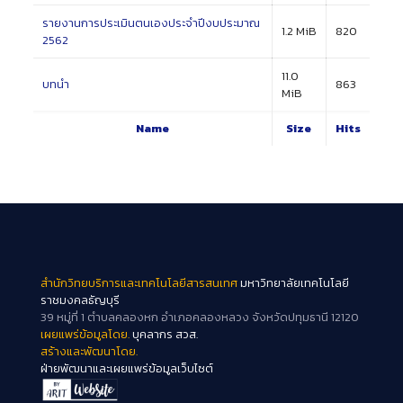
รายงานการประเมินตนเองประจำปีงบประมาณ
1.2 MiB
820
2562
11.0
บทนำ
863
MiB
Name
Size
Hits
สำนักวิทยบริการและเทคโนโลยีสารสนเทศ
มหาวิทยาลัยเทคโนโลยี
ราชมงคลธัญบุรี
39 หมู่ที่ 1 ตำบลคลองหก อำเภอคลองหลวง จังหวัดปทุมธานี 12120
เผยแพร่ข้อมูลโดย.
บุคลากร สวส.
สร้างและพัฒนาโดย.
ฝ่ายพัฒนาและเผยแพร่ข้อมูลเว็บไซต์