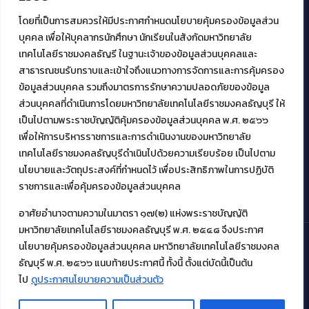
ศูนย์พัฒนาและบริการนวัตกรรมดิจิทัล
โดยที่เป็นการสมควรให้มีประกาศกำหนดนโยบายคุ้มครองข้อมูลส่วน
สมัยใหม่ (MoSeC)
บุคคล เพื่อให้บุคลากรนักศึกษา นักเรียนในสังกัดมหาวิทยาลัย
เทคโนโลยีราชมงคลธัญรี ในฐานะเจ้าของข้อมูลส่วนบุคคลและ
สาธารณชนรับทราบและเข้าใจถึงแนวทางการจัดการและการคุ้มครอง
งานบริการวิชาการให้กับหน่วยงานภายนอก
ข้อมูลส่วนบุคคล รวมถึงมาตรการรักษาความปลอดภัยของข้อมูล
ส่วนบุคคลที่ดำเนินการโดยมหาวิทยาลัยเทคโนโลยีราชมงคลธัญบุรี ให้
โครงการส่งเสริมและพัฒนาผู้ประกอบการ SME โดย. มทร.ธัญบุรี
เป็นไปตามพระราชบัญญัติคุ้มครองข้อมูลส่วนบุคคล พ.ศ. ๒๕๖๖
กิจกรรมการเชื่อมโยงเครือข่ายผู้ให้บริการเครื่องจักรกลทางการ
เกษตร ภายใต้โครงการส่งเสริมการรแปรรูปสินค้าเกษตรระดับชุมชน
เพื่อให้การบริหารราชการและการดำเนินงานของมหาวิทยาลัย
กรมส่งเสริมอุตสาหกรรม
เทคโนโลยีราชมงคลธัญบุรีดำเนินไปด้วยความเรียบร้อย เป็นไปตาม
โครงการยกระดับเศรษฐกิจและสังคมรายตำบลแบบบูรณาการ (1
นโยบายและวัตถุประสงค์ที่กำหนดไว้ เพื่อประสิทธิภาพในการปฏิบัติ
ตำบล 1 มหาวิทยาลัย)
ราชการและเพื่อคุ้มครองข้อมูลส่วนบุคคล
อาศัยอำนาจตามความในมาตรา ๑๗(๒) แห่งพระราชบัญญัติ
มหาวิทยาลัยเทคโนโลยีราชมงคลธัญบุรี พ.ศ. ๒๕๔๘ จึงประกาศ
นโยบายคุ้มครองข้อมูลส่วนบุคคล มหาวิทยาลัยเทคโนโลยีราชมงคล
ธัญบุรี พ.ศ. ๒๕๖๖ แนบท้ายประกาศนี้ ทั้งนี้ ตั้งแต่บัดนี้เป็นต้น
© 2021 สำนักวิทยบริการและเทคโนโลยีสารสนเทศ มหาวิทยาลัย
เทคโนโลยีราชมงคลธัญบุรี
ไป
ดูประกาศนโยบายความเป็นส่วนตัว