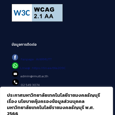
ข้อมูลการติดต่อ
Fanpage : AritRMUTT
Line@ : https://lin.ee/tXe209C
admin@rmutt.ac.th
02 549 3074
ประกาศมหาวิทยาลัยเทคโนโลยีราชมงคลธัญบุรี
บริการอื่นๆ ของ สวส.
เรื่อง นโยบายคุ้มครองข้อมูลส่วนบุคคล
มหาวิทยาลัยเทคโนโลยีราชมงคลธัญบุรี พ.ศ.
ศูนย์สื่อดิจิทัล
2566
ศูนย์นวัตกรรมและความรู้