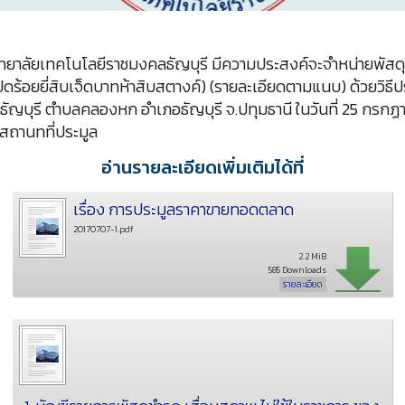
ยาลัยเทคโนโลยีราชมงคลธัญบุรี มีความประสงค์จะจำหน่ายพัสดุช
ปดร้อยยี่สิบเจ็ดบาทห้าสิบสตางค์) (รายละเอียดตามแนบ) ด้วยวิ
ุรี ตำบลคลองหก อำเภอธัญบุรี จ.ปทุมธานี ในวันที่ 25 กรกฏาค
สถานทที่ประมูล
อ่านรายละเอียดเพิ่มเติมได้ที่
เรื่อง การประมูลราคาขายทอดตลาด
20170707-1.pdf
2.2 MiB
585 Downloads
รายละเอียด