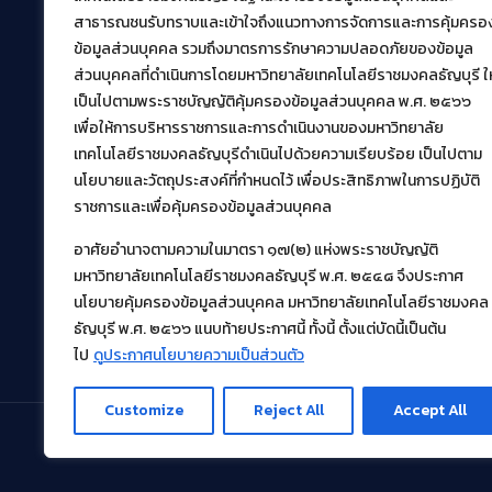
39 หมู่ที่ 1 ตำบลคลองหก อำเภอคลองหลวง จังหวัด
สาธารณชนรับทราบและเข้าใจถึงแนวทางการจัดการและการคุ้มครอ
ปทุมธานี 12120
ข้อมูลส่วนบุคคล รวมถึงมาตรการรักษาความปลอดภัยของข้อมูล
เผยแพร่ข้อมูลโดย.
บุคลากร สวส.
ส่วนบุคคลที่ดำเนินการโดยมหาวิทยาลัยเทคโนโลยีราชมงคลธัญบุรี ให
สร้างและพัฒนาโดย.
เป็นไปตามพระราชบัญญัติคุ้มครองข้อมูลส่วนบุคคล พ.ศ. ๒๕๖๖
เพื่อให้การบริหารราชการและการดำเนินงานของมหาวิทยาลัย
ฝ่ายพัฒนาและเผยแพร่ข้อมูลเว็บไซต์
เทคโนโลยีราชมงคลธัญบุรีดำเนินไปด้วยความเรียบร้อย เป็นไปตาม
นโยบายและวัตถุประสงค์ที่กำหนดไว้ เพื่อประสิทธิภาพในการปฏิบัติ
ราชการและเพื่อคุ้มครองข้อมูลส่วนบุคคล
อาศัยอำนาจตามความในมาตรา ๑๗(๒) แห่งพระราชบัญญัติ
มหาวิทยาลัยเทคโนโลยีราชมงคลธัญบุรี พ.ศ. ๒๕๔๘ จึงประกาศ
นโยบายคุ้มครองข้อมูลส่วนบุคคล มหาวิทยาลัยเทคโนโลยีราชมงคล
ธัญบุรี พ.ศ. ๒๕๖๖ แนบท้ายประกาศนี้ ทั้งนี้ ตั้งแต่บัดนี้เป็นต้น
ไป
ดูประกาศนโยบายความเป็นส่วนตัว
Customize
Reject All
Accept All
© 2021 สำนักวิทยบริการและเทคโนโลยีสารสนเทศ มหา