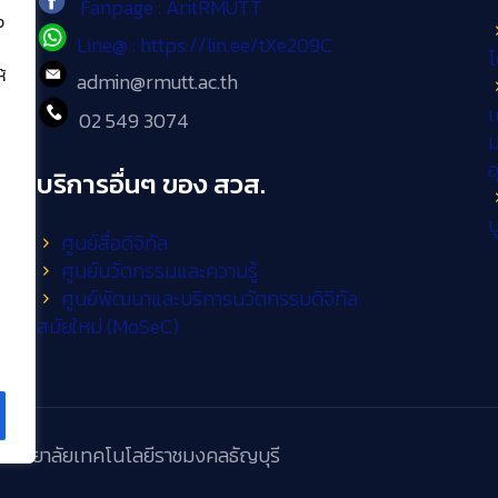
Fanpage : AritRMUTT
ง
Line@ : https://lin.ee/tXe209C
โ
้
admin@rmutt.ac.th
เ
02 549 3074
ม
บริการอื่นๆ ของ สวส.
บ
ศูนย์สื่อดิจิทัล
ศูนย์นวัตกรรมและความรู้
ศูนย์พัฒนาและบริการนวัตกรรมดิจิทัล
สมัยใหม่ (MoSeC)
วิทยาลัยเทคโนโลยีราชมงคลธัญบุรี