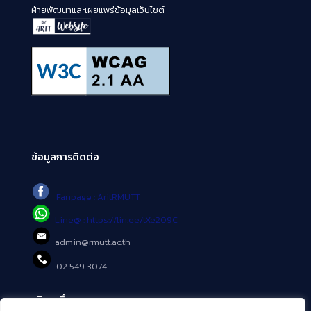
ฝ่ายพัฒนาและเผยแพร่ข้อมูลเว็บไซต์
ข้อมูลการติดต่อ
Fanpage : AritRMUTT
Line@ : https://lin.ee/tXe209C
admin@rmutt.ac.th
02 549 3074
บริการอื่นๆ ของ สวส.