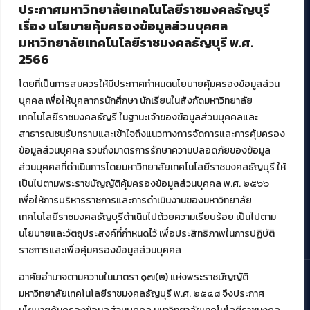
ประกาศมหาวิทยาลัยเทคโนโลยีราชมงคลธัญบุรี
ศูนย์สื่อดิจิทัล
เรื่อง นโยบายคุ้มครองข้อมูลส่วนบุคคล
ศูนย์นวัตกรรมและความรู้
มหาวิทยาลัยเทคโนโลยีราชมงคลธัญบุรี พ.ศ.
ศูนย์พัฒนาและบริการนวัตกรรมดิจิทัล
2566
สมัยใหม่ (MoSeC)
โดยที่เป็นการสมควรให้มีประกาศกำหนดนโยบายคุ้มครองข้อมูลส่วน
บุคคล เพื่อให้บุคลากรนักศึกษา นักเรียนในสังกัดมหาวิทยาลัย
งานบริการวิชาการให้กับหน่วยงานภายนอก
เทคโนโลยีราชมงคลธัญรี ในฐานะเจ้าของข้อมูลส่วนบุคคลและ
สาธารณชนรับทราบและเข้าใจถึงแนวทางการจัดการและการคุ้มครอง
โครงการส่งเสริมและพัฒนาผู้ประกอบการ SME โดย. มทร.ธัญบุรี
ข้อมูลส่วนบุคคล รวมถึงมาตรการรักษาความปลอดภัยของข้อมูล
กิจกรรมการเชื่อมโยงเครือข่ายผู้ให้บริการเครื่องจักรกลทางการ
ส่วนบุคคลที่ดำเนินการโดยมหาวิทยาลัยเทคโนโลยีราชมงคลธัญบุรี ให้
เกษตร ภายใต้โครงการส่งเสริมการรแปรรูปสินค้าเกษตรระดับชุมชน
เป็นไปตามพระราชบัญญัติคุ้มครองข้อมูลส่วนบุคคล พ.ศ. ๒๕๖๖
กรมส่งเสริมอุตสาหกรรม
โครงการยกระดับเศรษฐกิจและสังคมรายตำบลแบบบูรณาการ (1
เพื่อให้การบริหารราชการและการดำเนินงานของมหาวิทยาลัย
ตำบล 1 มหาวิทยาลัย)
เทคโนโลยีราชมงคลธัญบุรีดำเนินไปด้วยความเรียบร้อย เป็นไปตาม
นโยบายและวัตถุประสงค์ที่กำหนดไว้ เพื่อประสิทธิภาพในการปฏิบัติ
ราชการและเพื่อคุ้มครองข้อมูลส่วนบุคคล
อาศัยอำนาจตามความในมาตรา ๑๗(๒) แห่งพระราชบัญญัติ
มหาวิทยาลัยเทคโนโลยีราชมงคลธัญบุรี พ.ศ. ๒๕๔๘ จึงประกาศ
© 2021 สำนักวิทยบริการและเทคโนโลยีสารสนเทศ มหาวิทยาลัย