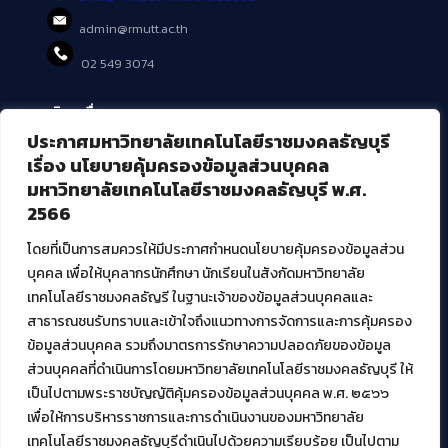
admin@rmutt.ac.th
02 549 3074
บริการอื่นๆ ของ สวส.
ประกาศมหาวิทยาลัยเทคโนโลยีราชมงคลธัญบุรี
ศูนย์สื่อดิจิทัล
เรื่อง นโยบายคุ้มครองข้อมูลส่วนบุคคล
ศูนย์นวัตกรรมและความรู้
มหาวิทยาลัยเทคโนโลยีราชมงคลธัญบุรี พ.ศ.
ศูนย์พัฒนาและบริการนวัตกรรมดิจิทัล
2566
สมัยใหม่ (MoSeC)
โดยที่เป็นการสมควรให้มีประกาศกำหนดนโยบายคุ้มครองข้อมูลส่วน
บุคคล เพื่อให้บุคลากรนักศึกษา นักเรียนในสังกัดมหาวิทยาลัย
งานบริการวิชาการให้กับหน่วยงานภายนอก
เทคโนโลยีราชมงคลธัญรี ในฐานะเจ้าของข้อมูลส่วนบุคคลและ
สาธารณชนรับทราบและเข้าใจถึงแนวทางการจัดการและการคุ้มครอง
โครงการส่งเสริมและพัฒนาผู้ประกอบการ SME โดย. มทร.ธัญบุรี
ข้อมูลส่วนบุคคล รวมถึงมาตรการรักษาความปลอดภัยของข้อมูล
กิจกรรมการเชื่อมโยงเครือข่ายผู้ให้บริการเครื่องจักรกลทางการ
ส่วนบุคคลที่ดำเนินการโดยมหาวิทยาลัยเทคโนโลยีราชมงคลธัญบุรี ให้
เกษตร ภายใต้โครงการส่งเสริมการรแปรรูปสินค้าเกษตรระดับชุมชน
เป็นไปตามพระราชบัญญัติคุ้มครองข้อมูลส่วนบุคคล พ.ศ. ๒๕๖๖
กรมส่งเสริมอุตสาหกรรม
โครงการยกระดับเศรษฐกิจและสังคมรายตำบลแบบบูรณาการ (1
เพื่อให้การบริหารราชการและการดำเนินงานของมหาวิทยาลัย
ตำบล 1 มหาวิทยาลัย)
เทคโนโลยีราชมงคลธัญบุรีดำเนินไปด้วยความเรียบร้อย เป็นไปตาม