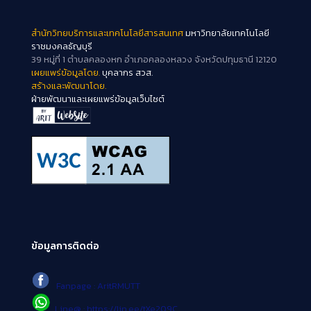
สำนักวิทยบริการและเทคโนโลยีสารสนเทศ
มหาวิทยาลัยเทคโนโลยี
ราชมงคลธัญบุรี
39 หมู่ที่ 1 ตำบลคลองหก อำเภอคลองหลวง จังหวัดปทุมธานี 12120
เผยแพร่ข้อมูลโดย.
บุคลากร สวส.
สร้างและพัฒนาโดย.
ฝ่ายพัฒนาและเผยแพร่ข้อมูลเว็บไซต์
ข้อมูลการติดต่อ
Fanpage : AritRMUTT
Line@ : https://lin.ee/tXe209C