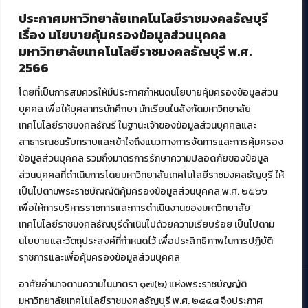
ประกาศมหาวิทยาลัยเทคโนโลยีราชมงคลธัญบุรี
ศูนย์สื่อดิจิทัล
เรื่อง นโยบายคุ้มครองข้อมูลส่วนบุคคล
ศูนย์นวัตกรรมและความรู้
มหาวิทยาลัยเทคโนโลยีราชมงคลธัญบุรี พ.ศ.
ศูนย์พัฒนาและบริการนวัตกรรมดิจิทัล
2566
สมัยใหม่ (MoSeC)
โดยที่เป็นการสมควรให้มีประกาศกำหนดนโยบายคุ้มครองข้อมูลส่วน
บุคคล เพื่อให้บุคลากรนักศึกษา นักเรียนในสังกัดมหาวิทยาลัย
งานบริการวิชาการให้กับหน่วยงานภายนอก
เทคโนโลยีราชมงคลธัญรี ในฐานะเจ้าของข้อมูลส่วนบุคคลและ
สาธารณชนรับทราบและเข้าใจถึงแนวทางการจัดการและการคุ้มครอง
โครงการส่งเสริมและพัฒนาผู้ประกอบการ SME โดย. มทร.ธัญบุรี
ข้อมูลส่วนบุคคล รวมถึงมาตรการรักษาความปลอดภัยของข้อมูล
กิจกรรมการเชื่อมโยงเครือข่ายผู้ให้บริการเครื่องจักรกลทางการ
ส่วนบุคคลที่ดำเนินการโดยมหาวิทยาลัยเทคโนโลยีราชมงคลธัญบุรี ให้
เกษตร ภายใต้โครงการส่งเสริมการรแปรรูปสินค้าเกษตรระดับชุมชน
เป็นไปตามพระราชบัญญัติคุ้มครองข้อมูลส่วนบุคคล พ.ศ. ๒๕๖๖
กรมส่งเสริมอุตสาหกรรม
โครงการยกระดับเศรษฐกิจและสังคมรายตำบลแบบบูรณาการ (1
เพื่อให้การบริหารราชการและการดำเนินงานของมหาวิทยาลัย
ตำบล 1 มหาวิทยาลัย)
เทคโนโลยีราชมงคลธัญบุรีดำเนินไปด้วยความเรียบร้อย เป็นไปตาม
นโยบายและวัตถุประสงค์ที่กำหนดไว้ เพื่อประสิทธิภาพในการปฏิบัติ
ราชการและเพื่อคุ้มครองข้อมูลส่วนบุคคล
อาศัยอำนาจตามความในมาตรา ๑๗(๒) แห่งพระราชบัญญัติ
มหาวิทยาลัยเทคโนโลยีราชมงคลธัญบุรี พ.ศ. ๒๕๔๘ จึงประกาศ
© 2021 สำนักวิทยบริการและเทคโนโลยีสารสนเทศ มหาวิทยาลัย