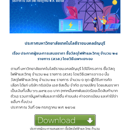
ประกาศมหาวิทยาลัยเทคโนโลยีราชมงคลธัญบุรี
เรื่อง ประกาศผู้ชนะการเสนอราคา ซื้อวัสดุไฟฟ้าและวิทยุ จำนวน ๒๔
รายการ (สวส.) โดยวิธีเฉพาะเจาะจง
ตามที่ มหาวิทยาลัยเทคโนโลยีราชมงคลธัญบุรี ได้มีโครงการ ซื้อวัสดุ
ไฟฟ้าและวิทยุ จำนวน ๒๔ รายการ (สวส.) โดยวิธีเฉพาะเจาะจง นั้น
วัสดุไฟฟ้าและวิทยุ จำนวน ๒๔ รายการ จำนวน ๑ ชุด ผู้ได้รับการคัด
เลือก ได้แก่ บริษัท ทริปเปิล เอส ซิสเต็ม จำกัด (ขายปลีก) โดยเสนอราคา
เป็นเงินทั้งสิ้น ๖๖,๘๙๕.๐๐ บาท (หกหมื่นหกพันแปดร้อยเจ็ดสิบห้าบาท
ถ้วน) รวมภาษีมูลค่าเพิ่มและภาษีอื่น ค่าขนส่ง ค่าจดทะเบียน และค่าใช้จ่า
ยอื่นๆ ทั้งปวง
ประกาศ ณ วันที่ ๑๒ กรกฎาคม พ.ศ. ๒๕๖๕
ประกาศผู้ชนะการเสนอราคา ซื้อวัสดุไฟฟ้าและวิทยุ จำนวน