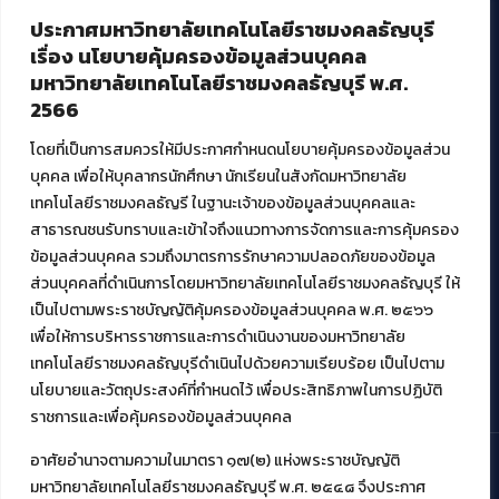
ประกาศมหาวิทยาลัยเทคโนโลยีราชมงคลธัญบุรี
ศูนย์สื่อดิจิทัล
เรื่อง นโยบายคุ้มครองข้อมูลส่วนบุคคล
ศูนย์นวัตกรรมและความรู้
มหาวิทยาลัยเทคโนโลยีราชมงคลธัญบุรี พ.ศ.
ศูนย์พัฒนาและบริการนวัตกรรมดิจิทัล
2566
สมัยใหม่ (MoSeC)
โดยที่เป็นการสมควรให้มีประกาศกำหนดนโยบายคุ้มครองข้อมูลส่วน
บุคคล เพื่อให้บุคลากรนักศึกษา นักเรียนในสังกัดมหาวิทยาลัย
งานบริการวิชาการให้กับหน่วยงานภายนอก
เทคโนโลยีราชมงคลธัญรี ในฐานะเจ้าของข้อมูลส่วนบุคคลและ
สาธารณชนรับทราบและเข้าใจถึงแนวทางการจัดการและการคุ้มครอง
โครงการส่งเสริมและพัฒนาผู้ประกอบการ SME โดย. มทร.ธัญบุรี
ข้อมูลส่วนบุคคล รวมถึงมาตรการรักษาความปลอดภัยของข้อมูล
กิจกรรมการเชื่อมโยงเครือข่ายผู้ให้บริการเครื่องจักรกลทางการ
ส่วนบุคคลที่ดำเนินการโดยมหาวิทยาลัยเทคโนโลยีราชมงคลธัญบุรี ให้
เกษตร ภายใต้โครงการส่งเสริมการรแปรรูปสินค้าเกษตรระดับชุมชน
เป็นไปตามพระราชบัญญัติคุ้มครองข้อมูลส่วนบุคคล พ.ศ. ๒๕๖๖
กรมส่งเสริมอุตสาหกรรม
โครงการยกระดับเศรษฐกิจและสังคมรายตำบลแบบบูรณาการ (1
เพื่อให้การบริหารราชการและการดำเนินงานของมหาวิทยาลัย
ตำบล 1 มหาวิทยาลัย)
เทคโนโลยีราชมงคลธัญบุรีดำเนินไปด้วยความเรียบร้อย เป็นไปตาม
นโยบายและวัตถุประสงค์ที่กำหนดไว้ เพื่อประสิทธิภาพในการปฏิบัติ
ราชการและเพื่อคุ้มครองข้อมูลส่วนบุคคล
อาศัยอำนาจตามความในมาตรา ๑๗(๒) แห่งพระราชบัญญัติ
มหาวิทยาลัยเทคโนโลยีราชมงคลธัญบุรี พ.ศ. ๒๕๔๘ จึงประกาศ
© 2021 สำนักวิทยบริการและเทคโนโลยีสารสนเทศ มหาวิทยาลัย