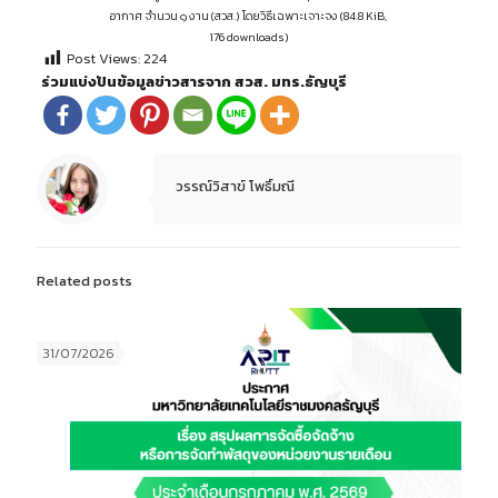
อากาศ จำนวน ๑ งาน (สวส.) โดยวิธีเฉพาะเจาะจง (84.8 KiB,
176 downloads)
Post Views:
224
ร่วมแบ่งปันข้อมูลข่าวสารจาก สวส. มทร.ธัญบุรี
วรรณ์วิสาข์ โพธิ์มณี
Related posts
31/07/2026