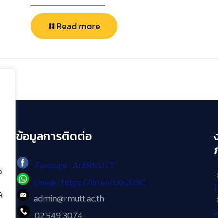
Read more
ข้อมูลการติดต่อ
Fanpage : AritRMUTT
ง
Line@ : https://lin.ee/tXe209C
โ
้
admin@rmutt.ac.th
เ
02 549 3074