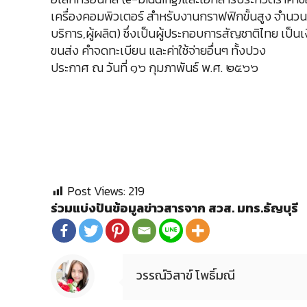
เครื่องคอมพิวเตอร์ สำหรับงานกราฟฟิกขั้นสูง จำนวน ๕
บริการ,ผู้ผลิต) ซึ่งเป็นผู้ประกอบการสัญชาติไทย เป
ขนส่ง คำจดทะเบียน และค่าใช้จ่ายอื่นๆ ทั้งปวง
ประกาศ ณ วันที่ ๑๖ กุมภาพันธ์ พ.ศ. ๒๕๖๖
Post Views:
219
ร่วมแบ่งปันข้อมูลข่าวสารจาก สวส. มทร.ธัญบุรี
วรรณ์วิสาข์ โพธิ์มณี