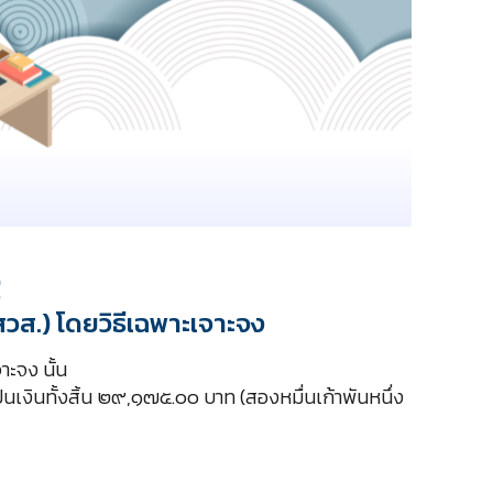
ี
สวส.) โดยวิธีเฉพาะเจาะจง
าะจง นั้น
ป็นเงินทั้งสิ้น ๒๙,๑๗๕.๐๐ บาท (สองหมื่นเก้าพันหนึ่ง