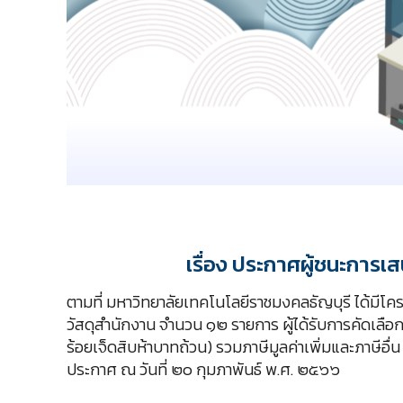
เรื่อง ประกาศผู้ชนะการเ
ตามที่ มหาวิทยาลัยเทคโนโลยีราชมงคลธัญบุรี ได้มีโค
วัสดุสำนักงาน จำนวน ๑๒ รายการ ผู้ได้รับการคัดเลือก
ร้อยเจ็ดสิบห้าบาทถ้วน) รวมภาษีมูลค่าเพิ่มและภาษีอื่น 
ประกาศ ณ วันที่ ๒๐ กุมภาพันธ์ พ.ศ. ๒๕๖๖