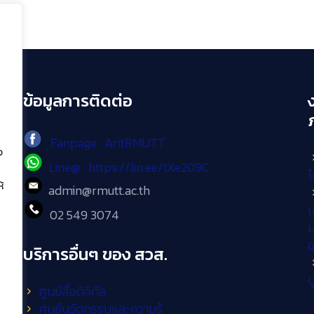
ข้อมูลการติดต่อ
Fanpage : AritRMUTT
ง
Line@ : https://lin.ee/tXe209C
โ
้
admin@rmutt.ac.th
เ
02 549 3074
ม
บริการอื่นๆ ของ สวส.
บ
ศูนย์สื่อดิจิทัล
ศูนย์นวัตกรรมและความรู้