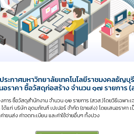
ประกาศมหาวิทยาลัยเทคโนโลยีราชมงคลธัญบุร
สนอราคา ซื้อวัสดุก่อสร้าง จำนวน ๑๗ รายการ (
รงการ ซื้อวัสดุสำนักงาน จำนวน ๑๒ รายการ (สวส.)โดยวิธีเฉพาะเจ
 ได้แก่ บริษัท อุดมภัณฑ์ เปเปอร์ จำกัด (ขายส่ง) โดยเสนอราคา เ
ค่าขนส่ง ค่าจดทะเบียน และค่าใช้จ่ายอื่นๆ ทั้งปวง