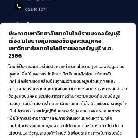
02 549 3074
บริการอื่นๆ ของ สวส.
ประกาศมหาวิทยาลัยเทคโนโลยีราชมงคลธัญบุรี
ศูนย์สื่อดิจิทัล
เรื่อง นโยบายคุ้มครองข้อมูลส่วนบุคคล
ศูนย์นวัตกรรมและความรู้
มหาวิทยาลัยเทคโนโลยีราชมงคลธัญบุรี พ.ศ.
ศูนย์พัฒนาและบริการนวัตกรรมดิจิทัล
2566
สมัยใหม่ (MoSeC)
โดยที่เป็นการสมควรให้มีประกาศกำหนดนโยบายคุ้มครองข้อมูลส่วน
บุคคล เพื่อให้บุคลากรนักศึกษา นักเรียนในสังกัดมหาวิทยาลัย
งานบริการวิชาการให้กับหน่วยงานภายนอก
เทคโนโลยีราชมงคลธัญรี ในฐานะเจ้าของข้อมูลส่วนบุคคลและ
สาธารณชนรับทราบและเข้าใจถึงแนวทางการจัดการและการคุ้มครอง
โครงการส่งเสริมและพัฒนาผู้ประกอบการ SME โดย. มทร.ธัญบุรี
ข้อมูลส่วนบุคคล รวมถึงมาตรการรักษาความปลอดภัยของข้อมูล
กิจกรรมการเชื่อมโยงเครือข่ายผู้ให้บริการเครื่องจักรกลทางการ
ส่วนบุคคลที่ดำเนินการโดยมหาวิทยาลัยเทคโนโลยีราชมงคลธัญบุรี ให้
เกษตร ภายใต้โครงการส่งเสริมการรแปรรูปสินค้าเกษตรระดับชุมชน
เป็นไปตามพระราชบัญญัติคุ้มครองข้อมูลส่วนบุคคล พ.ศ. ๒๕๖๖
กรมส่งเสริมอุตสาหกรรม
โครงการยกระดับเศรษฐกิจและสังคมรายตำบลแบบบูรณาการ (1
เพื่อให้การบริหารราชการและการดำเนินงานของมหาวิทยาลัย
ตำบล 1 มหาวิทยาลัย)
เทคโนโลยีราชมงคลธัญบุรีดำเนินไปด้วยความเรียบร้อย เป็นไปตาม
นโยบายและวัตถุประสงค์ที่กำหนดไว้ เพื่อประสิทธิภาพในการปฏิบัติ