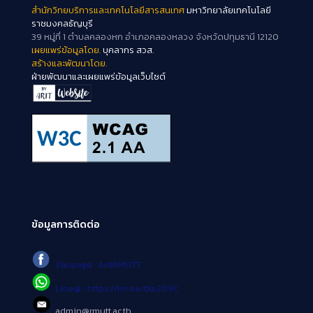
สำนักวิทยบริการและเทคโนโลยีสารสนเทศ
มหาวิทยาลัยเทคโนโลยี
ราชมงคลธัญบุรี
39 หมู่ที่ 1 ตำบลคลองหก อำเภอคลองหลวง จังหวัดปทุมธานี 12120
เผยแพร่ข้อมูลโดย.
บุคลากร สวส.
สร้างและพัฒนาโดย.
ฝ่ายพัฒนาและเผยแพร่ข้อมูลเว็บไซต์
ข้อมูลการติดต่อ
Fanpage : AritRMUTT
Line@ : https://lin.ee/tXe209C
admin@rmutt.ac.th