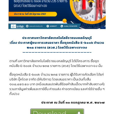
ประกาศมหาวิทยาลัยเทคโนโลยีราชมงคลธัญบุรี
เรื่อง ประกาศผู้ชนะการเสนอราคา ซื้อชุดหนังสือ E-book จำนวน
๒๓๕ รายการ (สวส.) โดยวิธีเฉพาะเจาะจง
——————————————————————–
ตามที่ มหาวิทยาลัยเทคโนโลยีราชมงคลธัญบุรี ได้มีโครงการ ซื้อชุด
หนังสือ E-book จำนวน ๒๓๕ รายการ (สวส.) โดยวิธีเฉพาะเจาะจง นั้น
ซื้อชุดหนังสือ E-book จำนวน ๒๓๕ รายการ ผู้ได้รับการคัดเลือก ได้แก่
บริษัท บุ๊คโดส จากัด (ให้บริการ) โดยเสนอราคา เป็นเงินทั้งสิ้น
๑๐๘,๔๕๑.๕๐ บาท (หนึ่งแสนแปดพันสี่ร้อยห้าสิบเอ็ดบาทห้าสิบสตางค์)
รวมภาษีมูลค่าเพิ่มและภาษีอื่น ค่าขนส่ง ค่าจดทะเบียน และค่าใช้จ่ายอื่น ๆ
ทั้งปวง
ประกาศ ณ วันที่ ๓๐ กรกฎาคม พ.ศ. ๒๕๖๗