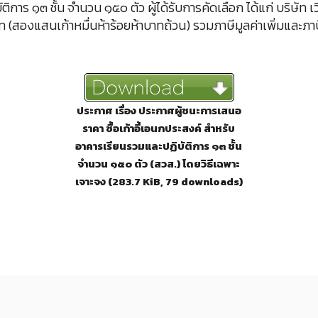
ิการ ๑๓ ชั้น จำนวน ๑๕๐ ตัว ผู้ได้รับการคัดเลือก ได้แก่ บริษัท เ
สองแสนเก้าหมื่นห้าร้อยห้าบาทถ้วน) รวมภาษีมูลค่าเพิ่มและภาษีอื
ประกาศ เรื่อง ประกาศผู้ชนะการเสนอ
ราคา ซื้อเก้าอี้เอนกประสงค์ สำหรับ
อาคารเรียนรวมและปฏิบัติการ ๑๓ ชั้น
จำนวน ๑๕๐ ตัว (สวส.) โดยวิธีเฉพาะ
เจาะจง (283.7 KiB, 79 downloads)