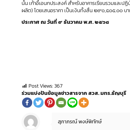
นั้น เก้าอี้เอนกประสงค์ สำหรับอาคารเรียนรวมและปฏิบัต
ผลิต) โดยเสนอราคา เป็นเงินทั้งสิ้น ๒๙๐,๕๐๕.๐๐ บาท (
ประกาศ ณ วันที่ ๙ ธันวาคม พ.ศ. ๒๕๖๘
Post Views:
367
ร่วมแบ่งปันข้อมูลข่าวสารจาก สวส. มทร.ธัญบุรี
สุภาภรณ์ พงษ์พิทักษ์