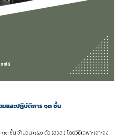
วมและปฏิบัติการ ๑๓ ชั้น
 ๑๓ ชั้น จำนวน ๑๕๐ ตัว (สวส.) โดยวิธีเฉพาะเจาะจง