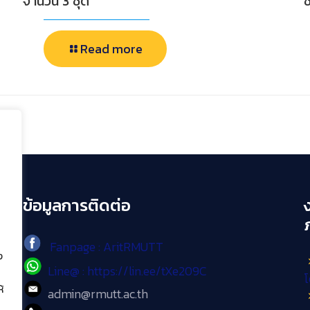
จำนวน 3 ชุด
ช
Read more
ข้อมูลการติดต่อ
Fanpage : AritRMUTT
ง
Line@ : https://lin.ee/tXe209C
โ
้
admin@rmutt.ac.th