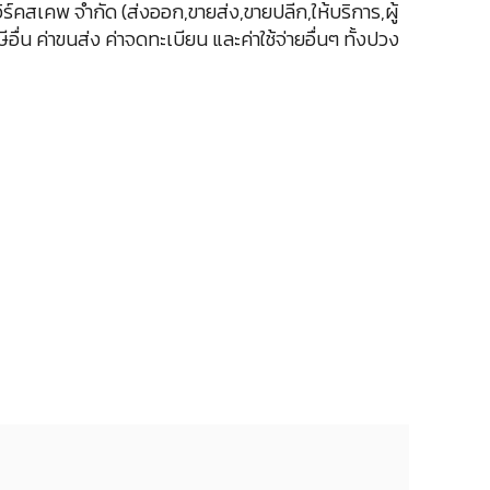
วิร์คสเคพ จำกัด (ส่งออก,ขายส่ง,ขายปลีก,ให้บริการ,ผู้
่น ค่าขนส่ง ค่าจดทะเบียน และค่าใช้จ่ายอื่นๆ ทั้งปวง