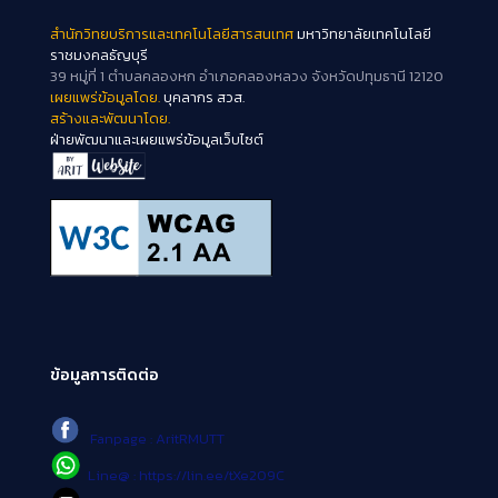
สำนักวิทยบริการและเทคโนโลยีสารสนเทศ
มหาวิทยาลัยเทคโนโลยี
ราชมงคลธัญบุรี
39 หมู่ที่ 1 ตำบลคลองหก อำเภอคลองหลวง จังหวัดปทุมธานี 12120
เผยแพร่ข้อมูลโดย.
บุคลากร สวส.
สร้างและพัฒนาโดย.
ฝ่ายพัฒนาและเผยแพร่ข้อมูลเว็บไซต์
ข้อมูลการติดต่อ
Fanpage : AritRMUTT
Line@ : https://lin.ee/tXe209C