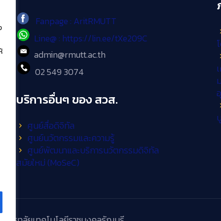
Fanpage : AritRMUTT
ง
Line@ : https://lin.ee/tXe209C
โ
้
admin@rmutt.ac.th
เ
02 549 3074
ม
บริการอื่นๆ ของ สวส.
บ
ศูนย์สื่อดิจิทัล
ศูนย์นวัตกรรมและความรู้
ศูนย์พัฒนาและบริการนวัตกรรมดิจิทัล
สมัยใหม่ (MoSeC)
วิทยาลัยเทคโนโลยีราชมงคลธัญบุรี