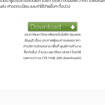
 เดือน ผู้ได้รับการคัดเลือก ได้แก่ บริษัท ดีดีมอลล์ จำกัด โดยเสน
่ง ค่าจดทะเบียน และค่าใช้จ่ายอื่นๆ ทั้งปวง
ประกาศมหาวิทยาลัยเทคโนโลยีราชมงคล
ธัญบุรี เรื่อง ประกาศผู้ชนะการเสนอราคา
ค่าบริการส่วนกลาง (พื้นที่ ศูนย์การค้าบาง
ซื่อจังชั่น) จำนวน ๑๒ เดือน (สวส.) โดยวิธี
เฉพาะเจาะจง (79.7 KiB, 266 downloads)