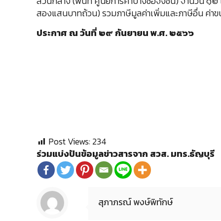
ส่วนกลาง (พื้นที่ ศูนย์การค้าบางซื่อจังชั่น) จำนวน ๑๒
สองแสนบาทถ้วน) รวมภาษีมูลค่าเพิ่มและภาษีอื่น ค่าขนส
ประกาศ ณ วันที่ ๒๙ กันยายน พ.ศ. ๒๕๖๖
Post Views:
234
ร่วมแบ่งปันข้อมูลข่าวสารจาก สวส. มทร.ธัญบุรี
สุภาภรณ์ พงษ์พิทักษ์