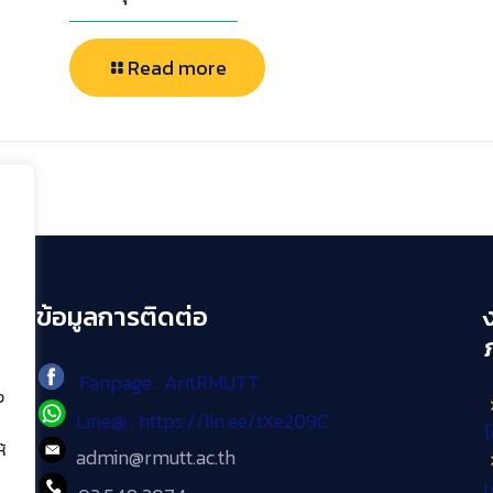
Read more
ข้อมูลการติดต่อ
Fanpage : AritRMUTT
ง
Line@ : https://lin.ee/tXe209C
โ
้
admin@rmutt.ac.th
เ