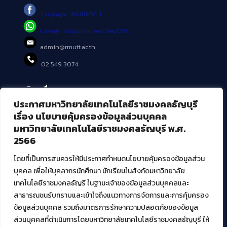
Fanpage : AritRMUTT
Line@ : https://lin.ee/tXe209C
admin@rmutt.ac.th
02 549 3074
บริการอื่นๆ ของ สวส.
ประกาศมหาวิทยาลัยเทคโนโลยีราชมงคลธัญบุรี
ศูนย์สื่อดิจิทัล
เรื่อง นโยบายคุ้มครองข้อมูลส่วนบุคคล
ศูนย์นวัตกรรมและความรู้
มหาวิทยาลัยเทคโนโลยีราชมงคลธัญบุรี พ.ศ.
ศูนย์พัฒนาและบริการนวัตกรรมดิจิทัล
2566
สมัยใหม่ (MoSeC)
โดยที่เป็นการสมควรให้มีประกาศกำหนดนโยบายคุ้มครองข้อมูลส่วน
บุคคล เพื่อให้บุคลากรนักศึกษา นักเรียนในสังกัดมหาวิทยาลัย
งานบริการวิชาการให้กับหน่วยงานภายนอก
เทคโนโลยีราชมงคลธัญรี ในฐานะเจ้าของข้อมูลส่วนบุคคลและ
สาธารณชนรับทราบและเข้าใจถึงแนวทางการจัดการและการคุ้มครอง
โครงการส่งเสริมและพัฒนาผู้ประกอบการ SME โดย. มทร.ธัญบุรี
ข้อมูลส่วนบุคคล รวมถึงมาตรการรักษาความปลอดภัยของข้อมูล
กิจกรรมการเชื่อมโยงเครือข่ายผู้ให้บริการเครื่องจักรกลทางการ
ส่วนบุคคลที่ดำเนินการโดยมหาวิทยาลัยเทคโนโลยีราชมงคลธัญบุรี ให้
เกษตร ภายใต้โครงการส่งเสริมการรแปรรูปสินค้าเกษตรระดับชุมชน