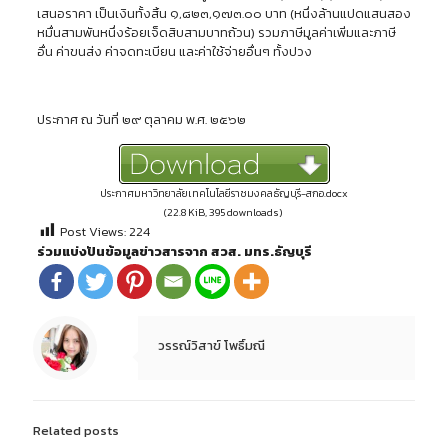
เสนอราคา เป็นเงินทั้งสิ้น ๑,๘๒๓,๑๗๓.๐๐ บาท (หนึ่งล้านแปดแสนสอง
หมื่นสามพันหนึ่งร้อยเจ็ดสิบสามบาทถ้วน) รวมภาษีมูลค่าเพิ่มและภาษี
อื่น ค่าขนส่ง ค่าจดทะเบียน และค่าใช้จ่ายอื่นๆ ทั้งปวง
ประกาศ ณ วันที่ ๒๙ ตุลาคม พ.ศ. ๒๕๖๒
ประกาศมหาวิทยาลัยเทคโนโลยีราชมงคลธัญบุรี-สกอ.docx
(22.8 KiB, 395 downloads)
Post Views:
224
ร่วมแบ่งปันข้อมูลข่าวสารจาก สวส. มทร.ธัญบุรี
วรรณ์วิสาข์ โพธิ์มณี
Related posts