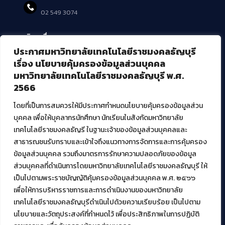
02 549 3074
บริการอื่นๆ ของ สวส.
ประกาศมหาวิทยาลัยเทคโนโลยีราชมงคลธัญบุรี
ศูนย์สื่อดิจิทัล
เรื่อง นโยบายคุ้มครองข้อมูลส่วนบุคคล
ศูนย์นวัตกรรมและความรู้
มหาวิทยาลัยเทคโนโลยีราชมงคลธัญบุรี พ.ศ.
ศูนย์พัฒนาและบริการนวัตกรรมดิจิทัล
2566
สมัยใหม่ (MoSeC)
โดยที่เป็นการสมควรให้มีประกาศกำหนดนโยบายคุ้มครองข้อมูลส่วน
บุคคล เพื่อให้บุคลากรนักศึกษา นักเรียนในสังกัดมหาวิทยาลัย
งานบริการวิชาการให้กับหน่วยงานภายนอก
เทคโนโลยีราชมงคลธัญรี ในฐานะเจ้าของข้อมูลส่วนบุคคลและ
สาธารณชนรับทราบและเข้าใจถึงแนวทางการจัดการและการคุ้มครอง
โครงการส่งเสริมและพัฒนาผู้ประกอบการ SME โดย. มทร.ธัญบุรี
ข้อมูลส่วนบุคคล รวมถึงมาตรการรักษาความปลอดภัยของข้อมูล
กิจกรรมการเชื่อมโยงเครือข่ายผู้ให้บริการเครื่องจักรกลทางการ
ส่วนบุคคลที่ดำเนินการโดยมหาวิทยาลัยเทคโนโลยีราชมงคลธัญบุรี ให้
เกษตร ภายใต้โครงการส่งเสริมการรแปรรูปสินค้าเกษตรระดับชุมชน
เป็นไปตามพระราชบัญญัติคุ้มครองข้อมูลส่วนบุคคล พ.ศ. ๒๕๖๖
กรมส่งเสริมอุตสาหกรรม
โครงการยกระดับเศรษฐกิจและสังคมรายตำบลแบบบูรณาการ (1
เพื่อให้การบริหารราชการและการดำเนินงานของมหาวิทยาลัย
ตำบล 1 มหาวิทยาลัย)
เทคโนโลยีราชมงคลธัญบุรีดำเนินไปด้วยความเรียบร้อย เป็นไปตาม
นโยบายและวัตถุประสงค์ที่กำหนดไว้ เพื่อประสิทธิภาพในการปฏิบัติ