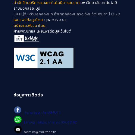
สำนักวิทยบริการและเทคโนโลยีสารสนเทศ
มหาวิทยาลัยเทคโนโลยี
ราชมงคลธัญบุรี
39 หมู่ที่ 1 ตำบลคลองหก อำเภอคลองหลวง จังหวัดปทุมธานี 12120
เผยแพร่ข้อมูลโดย.
บุคลากร สวส.
สร้างและพัฒนาโดย.
ฝ่ายพัฒนาและเผยแพร่ข้อมูลเว็บไซต์
ข้อมูลการติดต่อ
Fanpage : AritRMUTT
Line@ : https://lin.ee/tXe209C
admin@rmutt.ac.th