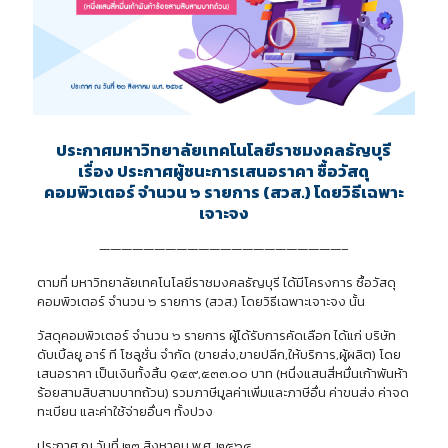
ประกาศมหาวิทยาลัยเทคโนโลยีราชมงคลธัญบุรี
เรื่อง ประกาศผู้ชนะการเสนอราคา ซื้อวัสดุ
คอมพิวเตอร์ จำนวน ๖ รายการ (สวส.) โดยวิธีเฉพาะ
เจาะจง
——————————————————————–
ตามที่ มหาวิทยาลัยเทคโนโลยีราชมงคลธัญบุรี ได้มีโครงการ ซื้อวัสดุ
คอมพิวเตอร์ จำนวน ๖ รายการ (สวส.) โดยวิธีเฉพาะเจาะจง นั้น
วัสดุคอมพิวเตอร์ จำนวน ๖ รายการ ผู้ได้รับการคัดเลือก ได้แก่ บริษัท
ดับเบิ้ลยู อาร์ ที โซลูชั่น จำกัด (ขายส่ง,ขายปลีก,ให้บริการ,ผู้ผลิต) โดย
เสนอราคา เป็นเงินทั้งสิ้น ๑๔๙,๕๓๓.๐๐ บาท (หนึ่งแสนสี่หมื่นเก้าพันห้า
ร้อยสามสิบสามบาทถ้วน) รวมภาษีมูลค่าเพิ่มและภาษีอื่น ค่าขนส่ง ค่าจด
ทะเบียน และค่าใช้จ่ายอื่นๆ ทั้งปวง
ประกาศ ณ วันที่ ๒๓ สิงหาคม พ.ศ. ๒๕๖๔