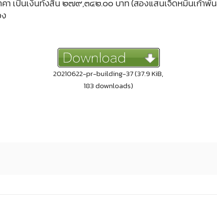
ราคา เป็นเงินทั้งสิ้น ๒๗๙,๓๔๒.๐๐ บาท (สองแสนเจ็ดหมื่นเก้าพัน
วง
20210622-pr-building-37 (37.9 KiB,
183 downloads)