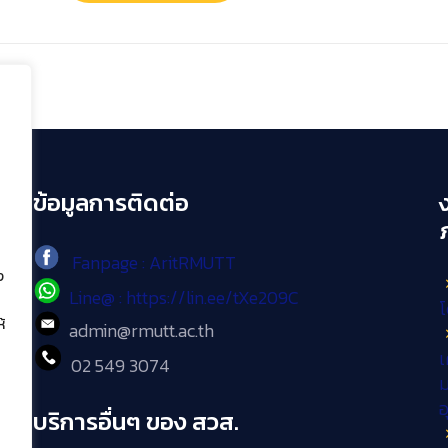
ข้อมูลการติดต่อ
Fanpage : AritRMUTT
ง
Line@ : https://lin.ee/tXe209C
โ
้
admin@rmutt.ac.th
เ
02 549 3074
ม
บริการอื่นๆ ของ สวส.