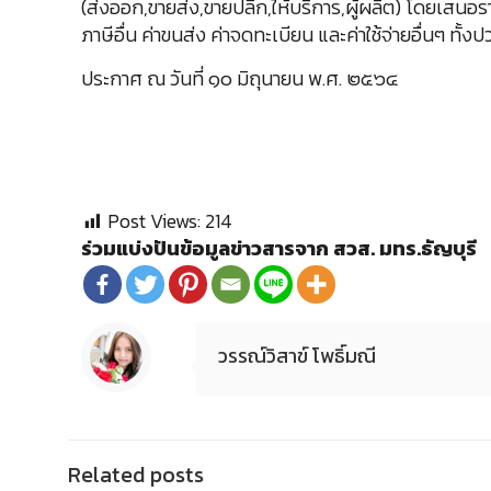
(ส่งออก,ขายส่ง,ขายปลีก,ให้บริการ,ผู้ผลิต) โดยเสนอ
ภาษีอื่น ค่าขนส่ง ค่าจดทะเบียน และค่าใช้จ่ายอื่นๆ ทั้งป
ประกาศ ณ วันที่ ๑๐ มิถุนายน พ.ศ. ๒๕๖๔
Post Views:
214
ร่วมแบ่งปันข้อมูลข่าวสารจาก สวส. มทร.ธัญบุรี
วรรณ์วิสาข์ โพธิ์มณี
Related posts