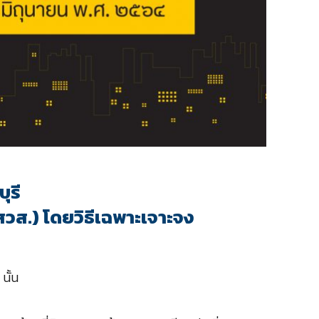
ุรี
สวส.) โดยวิธีเฉพาะเจาะจง
นั้น