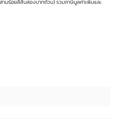
สามร้อยสี่สิบสองบาทถ้วน) รวมภาษีมูลค่าเพิ่มและ