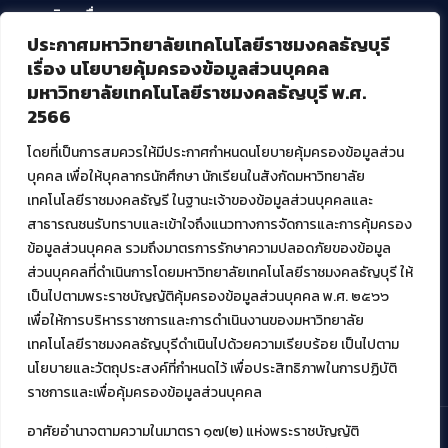
บริการอื่นๆ ของ สวส.
ประกาศมหาวิทยาลัยเทคโนโลยีราชมงคลธัญบุรี
ศูนย์สื่อดิจิทัล
เรื่อง นโยบายคุ้มครองข้อมูลส่วนบุคคล
ศูนย์นวัตกรรมและความรู้
มหาวิทยาลัยเทคโนโลยีราชมงคลธัญบุรี พ.ศ.
ศูนย์พัฒนาและบริการนวัตกรรมดิจิทัล
2566
สมัยใหม่ (MoSeC)
โดยที่เป็นการสมควรให้มีประกาศกำหนดนโยบายคุ้มครองข้อมูลส่วน
บุคคล เพื่อให้บุคลากรนักศึกษา นักเรียนในสังกัดมหาวิทยาลัย
งานบริการวิชาการให้กับหน่วยงานภายนอก
เทคโนโลยีราชมงคลธัญรี ในฐานะเจ้าของข้อมูลส่วนบุคคลและ
สาธารณชนรับทราบและเข้าใจถึงแนวทางการจัดการและการคุ้มครอง
โครงการส่งเสริมและพัฒนาผู้ประกอบการ SME โดย. มทร.ธัญบุรี
ข้อมูลส่วนบุคคล รวมถึงมาตรการรักษาความปลอดภัยของข้อมูล
กิจกรรมการเชื่อมโยงเครือข่ายผู้ให้บริการเครื่องจักรกลทางการ
ส่วนบุคคลที่ดำเนินการโดยมหาวิทยาลัยเทคโนโลยีราชมงคลธัญบุรี ให้
เกษตร ภายใต้โครงการส่งเสริมการรแปรรูปสินค้าเกษตรระดับชุมชน
เป็นไปตามพระราชบัญญัติคุ้มครองข้อมูลส่วนบุคคล พ.ศ. ๒๕๖๖
กรมส่งเสริมอุตสาหกรรม
โครงการยกระดับเศรษฐกิจและสังคมรายตำบลแบบบูรณาการ (1
เพื่อให้การบริหารราชการและการดำเนินงานของมหาวิทยาลัย
ตำบล 1 มหาวิทยาลัย)
เทคโนโลยีราชมงคลธัญบุรีดำเนินไปด้วยความเรียบร้อย เป็นไปตาม
นโยบายและวัตถุประสงค์ที่กำหนดไว้ เพื่อประสิทธิภาพในการปฏิบัติ
ราชการและเพื่อคุ้มครองข้อมูลส่วนบุคคล
อาศัยอำนาจตามความในมาตรา ๑๗(๒) แห่งพระราชบัญญัติ