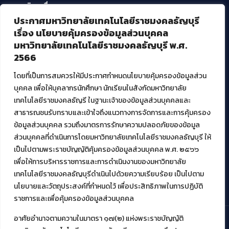
บริการอื่นๆ ของ สวส.
ประกาศมหาวิทยาลัยเทคโนโลยีราชมงคลธัญบุรี
ศูนย์สื่อดิจิทัล
เรื่อง นโยบายคุ้มครองข้อมูลส่วนบุคคล
ศูนย์นวัตกรรมและความรู้
มหาวิทยาลัยเทคโนโลยีราชมงคลธัญบุรี พ.ศ.
ศูนย์พัฒนาและบริการนวัตกรรมดิจิทัล
2566
สมัยใหม่ (MoSeC)
โดยที่เป็นการสมควรให้มีประกาศกำหนดนโยบายคุ้มครองข้อมูลส่วน
บุคคล เพื่อให้บุคลากรนักศึกษา นักเรียนในสังกัดมหาวิทยาลัย
งานบริการวิชาการให้กับหน่วยงานภายนอก
เทคโนโลยีราชมงคลธัญรี ในฐานะเจ้าของข้อมูลส่วนบุคคลและ
สาธารณชนรับทราบและเข้าใจถึงแนวทางการจัดการและการคุ้มครอง
โครงการส่งเสริมและพัฒนาผู้ประกอบการ SME โดย. มทร.ธัญบุรี
ข้อมูลส่วนบุคคล รวมถึงมาตรการรักษาความปลอดภัยของข้อมูล
กิจกรรมการเชื่อมโยงเครือข่ายผู้ให้บริการเครื่องจักรกลทางการ
ส่วนบุคคลที่ดำเนินการโดยมหาวิทยาลัยเทคโนโลยีราชมงคลธัญบุรี ให้
เกษตร ภายใต้โครงการส่งเสริมการรแปรรูปสินค้าเกษตรระดับชุมชน
เป็นไปตามพระราชบัญญัติคุ้มครองข้อมูลส่วนบุคคล พ.ศ. ๒๕๖๖
กรมส่งเสริมอุตสาหกรรม
โครงการยกระดับเศรษฐกิจและสังคมรายตำบลแบบบูรณาการ (1
เพื่อให้การบริหารราชการและการดำเนินงานของมหาวิทยาลัย
ตำบล 1 มหาวิทยาลัย)
เทคโนโลยีราชมงคลธัญบุรีดำเนินไปด้วยความเรียบร้อย เป็นไปตาม
นโยบายและวัตถุประสงค์ที่กำหนดไว้ เพื่อประสิทธิภาพในการปฏิบัติ
ราชการและเพื่อคุ้มครองข้อมูลส่วนบุคคล
อาศัยอำนาจตามความในมาตรา ๑๗(๒) แห่งพระราชบัญญัติ