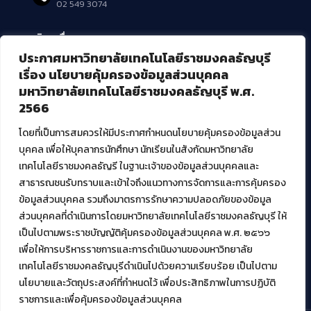
02 549 3074
บริการอื่นๆ ของ สวส.
ประกาศมหาวิทยาลัยเทคโนโลยีราชมงคลธัญบุรี
ศูนย์สื่อดิจิทัล
เรื่อง นโยบายคุ้มครองข้อมูลส่วนบุคคล
ศูนย์นวัตกรรมและความรู้
มหาวิทยาลัยเทคโนโลยีราชมงคลธัญบุรี พ.ศ.
ศูนย์พัฒนาและบริการนวัตกรรมดิจิทัล
2566
สมัยใหม่ (MoSeC)
โดยที่เป็นการสมควรให้มีประกาศกำหนดนโยบายคุ้มครองข้อมูลส่วน
บุคคล เพื่อให้บุคลากรนักศึกษา นักเรียนในสังกัดมหาวิทยาลัย
งานบริการวิชาการให้กับหน่วยงานภายนอก
เทคโนโลยีราชมงคลธัญรี ในฐานะเจ้าของข้อมูลส่วนบุคคลและ
สาธารณชนรับทราบและเข้าใจถึงแนวทางการจัดการและการคุ้มครอง
โครงการส่งเสริมและพัฒนาผู้ประกอบการ SME โดย. มทร.ธัญบุรี
ข้อมูลส่วนบุคคล รวมถึงมาตรการรักษาความปลอดภัยของข้อมูล
กิจกรรมการเชื่อมโยงเครือข่ายผู้ให้บริการเครื่องจักรกลทางการ
ส่วนบุคคลที่ดำเนินการโดยมหาวิทยาลัยเทคโนโลยีราชมงคลธัญบุรี ให้
เกษตร ภายใต้โครงการส่งเสริมการรแปรรูปสินค้าเกษตรระดับชุมชน
เป็นไปตามพระราชบัญญัติคุ้มครองข้อมูลส่วนบุคคล พ.ศ. ๒๕๖๖
กรมส่งเสริมอุตสาหกรรม
โครงการยกระดับเศรษฐกิจและสังคมรายตำบลแบบบูรณาการ (1
เพื่อให้การบริหารราชการและการดำเนินงานของมหาวิทยาลัย
ตำบล 1 มหาวิทยาลัย)
เทคโนโลยีราชมงคลธัญบุรีดำเนินไปด้วยความเรียบร้อย เป็นไปตาม
นโยบายและวัตถุประสงค์ที่กำหนดไว้ เพื่อประสิทธิภาพในการปฏิบัติ
ราชการและเพื่อคุ้มครองข้อมูลส่วนบุคคล