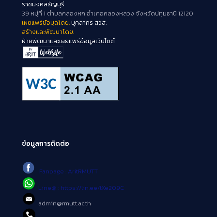
ราชมงคลธัญบุรี
39 หมู่ที่ 1 ตำบลคลองหก อำเภอคลองหลวง จังหวัดปทุมธานี 12120
เผยแพร่ข้อมูลโดย.
บุคลากร สวส.
สร้างและพัฒนาโดย.
ฝ่ายพัฒนาและเผยแพร่ข้อมูลเว็บไซต์
ข้อมูลการติดต่อ
Fanpage : AritRMUTT
Line@ : https://lin.ee/tXe209C
admin@rmutt.ac.th