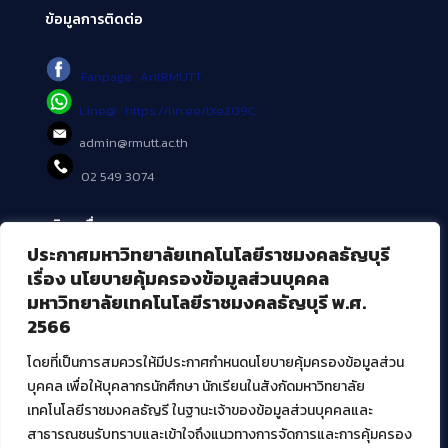
ข้อมูลการติดต่อ
Fanpage : AritRMUTT
Line@ : https://lin.ee/tXe209C
admin@rmutt.ac.th
02 549 3074
บริการอื่นๆ ของ สวส.
ประกาศมหาวิทยาลัยเทคโนโลยีราชมงคลธัญบุรี
ศูนย์สื่อดิจิทัล
เรื่อง นโยบายคุ้มครองข้อมูลส่วนบุคคล
ศูนย์นวัตกรรมและความรู้
มหาวิทยาลัยเทคโนโลยีราชมงคลธัญบุรี พ.ศ.
ศูนย์พัฒนาและบริการนวัตกรรมดิจิทัล
2566
สมัยใหม่ (MoSeC)
โดยที่เป็นการสมควรให้มีประกาศกำหนดนโยบายคุ้มครองข้อมูลส่วน
บุคคล เพื่อให้บุคลากรนักศึกษา นักเรียนในสังกัดมหาวิทยาลัย
งานบริการวิชาการให้กับหน่วยงานภายนอก
เทคโนโลยีราชมงคลธัญรี ในฐานะเจ้าของข้อมูลส่วนบุคคลและ
สาธารณชนรับทราบและเข้าใจถึงแนวทางการจัดการและการคุ้มครอง