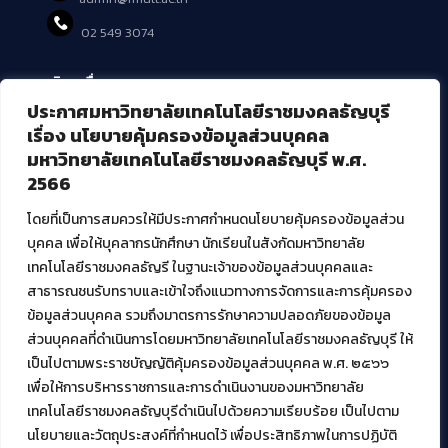
02 549 3074
บริการอื่นๆ ของ สวส.
ประกาศมหาวิทยาลัยเทคโนโลยีราชมงคลธัญบุรี
ศูนย์สื่อดิจิทัล
เรื่อง นโยบายคุ้มครองข้อมูลส่วนบุคคล
ศูนย์นวัตกรรมและความรู้
มหาวิทยาลัยเทคโนโลยีราชมงคลธัญบุรี พ.ศ.
ศูนย์พัฒนาและบริการนวัตกรรมดิจิทัล
2566
สมัยใหม่ (MoSeC)
โดยที่เป็นการสมควรให้มีประกาศกำหนดนโยบายคุ้มครองข้อมูลส่วน
บุคคล เพื่อให้บุคลากรนักศึกษา นักเรียนในสังกัดมหาวิทยาลัย
งานบริการวิชาการให้กับหน่วยงานภายนอก
เทคโนโลยีราชมงคลธัญรี ในฐานะเจ้าของข้อมูลส่วนบุคคลและ
สาธารณชนรับทราบและเข้าใจถึงแนวทางการจัดการและการคุ้มครอง
โครงการส่งเสริมและพัฒนาผู้ประกอบการ SME โดย. มทร.ธัญบุรี
ข้อมูลส่วนบุคคล รวมถึงมาตรการรักษาความปลอดภัยของข้อมูล
กิจกรรมการเชื่อมโยงเครือข่ายผู้ให้บริการเครื่องจักรกลทางการ
ส่วนบุคคลที่ดำเนินการโดยมหาวิทยาลัยเทคโนโลยีราชมงคลธัญบุรี ให้
เกษตร ภายใต้โครงการส่งเสริมการรแปรรูปสินค้าเกษตรระดับชุมชน
เป็นไปตามพระราชบัญญัติคุ้มครองข้อมูลส่วนบุคคล พ.ศ. ๒๕๖๖
กรมส่งเสริมอุตสาหกรรม
โครงการยกระดับเศรษฐกิจและสังคมรายตำบลแบบบูรณาการ (1
เพื่อให้การบริหารราชการและการดำเนินงานของมหาวิทยาลัย
ตำบล 1 มหาวิทยาลัย)
เทคโนโลยีราชมงคลธัญบุรีดำเนินไปด้วยความเรียบร้อย เป็นไปตาม
นโยบายและวัตถุประสงค์ที่กำหนดไว้ เพื่อประสิทธิภาพในการปฏิบัติ