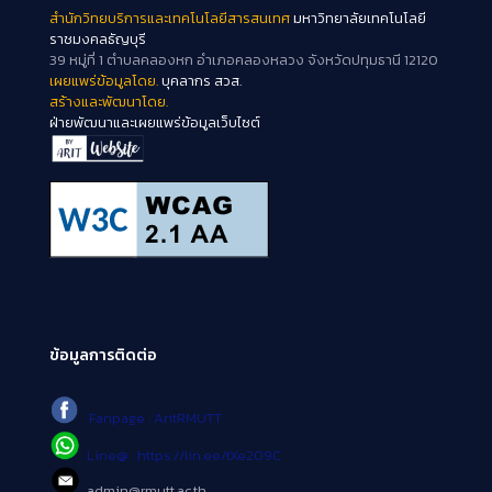
สำนักวิทยบริการและเทคโนโลยีสารสนเทศ
มหาวิทยาลัยเทคโนโลยี
ราชมงคลธัญบุรี
39 หมู่ที่ 1 ตำบลคลองหก อำเภอคลองหลวง จังหวัดปทุมธานี 12120
เผยแพร่ข้อมูลโดย.
บุคลากร สวส.
สร้างและพัฒนาโดย.
ฝ่ายพัฒนาและเผยแพร่ข้อมูลเว็บไซต์
ข้อมูลการติดต่อ
Fanpage : AritRMUTT
Line@ : https://lin.ee/tXe209C
admin@rmutt.ac.th