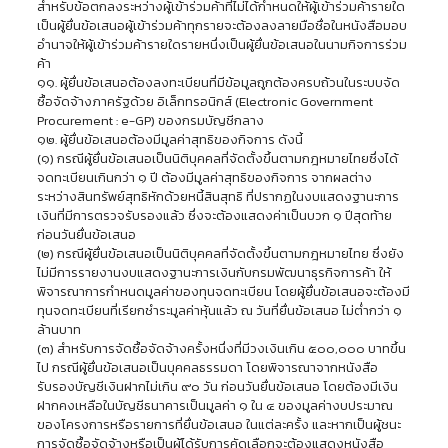
สำหรับข้อตกลงระหว่างผู้เข้าร่วมค้าที่ไม่ได้กำหนดให้ผู้เข้าร่วมค้ารายใด
เป็นผู้ยื่นข้อเสนอผู้เข้าร่วมค้าทุกรายจะต้องลงลายมือชื่อในหนังสือมอบ
อำนาจให้ผู้เข้าร่วมค้ารายใดรายหนึ่งเป็นผู้ยื่นข้อเสนอในนามกิจการร่วม
ค้า
๑๑. ผู้ยื่นข้อเสนอต้องลงทะเบียนที่มีข้อมูลถูกต้องครบถ้วนในระบบจัด
ซื้อจัดจ้างภาครัฐด้วย อิเล็กทรอนิกส์ (Electronic Government
Procurement : e-GP) ของกรมบัญชีกลาง
๑๒. ผู้ยื่นข้อเสนอต้องมีมูลค่าสุทธิของกิจการ ดังนี้
(๑) กรณีผู้ยื่นข้อเสนอเป็นนิติบุคคลที่จัดตั้งขึ้นตามกฎหมายไทยซึ่งได้
จดทะเบียนเกินกว่า ๑ ปี ต้องมีมูลค่าสุทธิของกิจการ จากผลต่าง
ระหว่างสินทรัพย์สุทธิหักด้วยหนี้สินสุทธิ ที่ปรากฏในงบแสดงฐานะการ
เงินที่มีการตรวจรับรองแล้ว ซึ่งจะต้องแสดงค่าเป็นบวก ๑ ปีสุดท้าย
ก่อนวันยื่นข้อเสนอ
(๒) กรณีผู้ยื่นข้อเสนอเป็นนิติบุคคลที่จัดตั้งขึ้นตามกฎหมายไทย ซึ่งยัง
ไม่มีการรายงานงบแสดงฐานะการเงินกับกรมพัฒนาธุรกิจการค้า ให้
พิจารณาการกำหนดมูลค่าของทุนจดทะเบียน โดยผู้ยื่นข้อเสนอจะต้องมี
ทุนจดทะเบียนที่เรียกชำระมูลค่าหุ้นแล้ว ณ วันที่ยื่นข้อเสนอ ไม่ต่ำกว่า ๑
ล้านบาท
(๓) สำหรับการจัดซื้อจัดจ้างครั้งหนึ่งที่มีวงเงินเกิน ๕๐๐,๐๐๐ บาทขึ้น
ไป กรณีผู้ยื่นข้อเสนอเป็นบุคคลธรรมดา โดยพิจารณาจากหนังสือ
รับรองบัญชีเงินฝากไม่เกิน ๙๐ วัน ก่อนวันยื่นข้อเสนอ โดยต้องมีเงิน
ฝากคงเหลือในบัญชีธนาคารเป็นมูลค่า ๑ ใน ๔ ของมูลค่างบประมาณ
ของโครงการหรือรายการที่ยื่นข้อเสนอ ในแต่ละครั้ง และหากเป็นผู้ชนะ
การจัดซื้อจัดจ้างหรือเป็นผู้ได้รับการคัดเลือกจะต้องแสดงหนังสือ