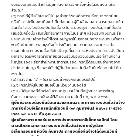
รับรองบัญชีเงินฝากที่มีมูลค่าดังกล่าวอีกครั้งหนึ่งในวันลงนามใน
สัญญา
(๔) กรณีที่ผู้ยื่นข้อเสนอไม่มีมูลค่าสุทธิของกิจการหรือทุนจดทะเบียน
หรือมีแต่ไม่เพียงพอที่จะเข้ายื่นข้อเสนอ ผู้ยื่นข้อเสนอสามารถขอวงเงิน
สินเชื่อ โดยต้องมีวงเงินสินเชื่อ ๑ ใน ๔ ของมูลค่างบประมาณที่ยื่นข้อ
เสนอในครั้งนั้น (สินเชื่อที่ธนาคารภายในประเทศ หรือบริษัทเงินทุนหรือ
บริษัทเงินทุนหลักทรัพย์ที่ได้รับอนุญาตให้ประกอบกิจการเงินทุนเพื่อการ
พาณิชย์ และประกอบธุรกิจค้ำประกันตามประกาศของธนาคารแห่ง
ประเทศไทย ตามรายชื่อบริษัทเงินทุนที่ธนาคารแห่งประเทศไทยแจ้งเวียน
ให้ทราบ โดยพิจารณาจากยอดเงินรวมของวงเงินสินเชื่อที่สำนักงาน
ใหญ่รับรอง หรือที่สำนักงานสาขารับรอง (กรณีได้รับมอบอำนาจจาก
สำนักงานใหญ่) ซึ่งออกให้แก่ผู้ยื่นข้อเสนอ นับถึงวันยื่นข้อเสนอไม่เกิน
๙๐ วัน)
(๕) กรณีตาม (๑) – (๔) ยกเว้นสำหรับกรณีดังต่อไปนี้
(๕.๑) กรณีที่ผู้ยื่นข้อเสนอเป็นหน่วยงานของรัฐ
(๕.๒) นิติบุคคลที่จัดตั้งขึ้นตามกฎหมายไทยที่อยู่ระหว่างการฟื้นฟู
กิจการตามพระราชบัญญัติล้มละลาย (ฉบับที่ ๑๐) พ.ศ. ๒๕๖๑
ผู้ยื่นข้อเสนอต้องยื่นข้อเสนอและเสนอราคาทางระบบจัดซื้อจัดจ้าง
ภาครัฐด้วยอิเล็กทรอนิกส์ในวันที่ ๑๙ กุมภาพันธ์ ๒๕๖๗ ระหว่าง
เวลา ๐๙.๐๐ น. ถึง ๑๒.๐๐ น.
ผู้สนใจสามารถขอรับเอกสารประกวดราคาอิเล็กทรอนิกส์ โดย
ดาวน์โหลดเอกสารทางระบบจัดซื้อจัดจ้างภาครัฐด้วย
อิเล็กทรอนิกส์ หัวข้อ ค้นหาประกาศจัดซื้อจัดจ้างได้ตั้งแต่วันที่