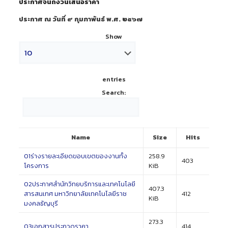
ประกาศจนถึงวันเสนอราคา
ประกาศ ณ วันที่ ๙ กุมภาพันธ์ พ.ศ. ๒๕๖๗
Show
entries
Search:
Name
Size
Hits
01ร่างรายละเอียดขอบเขตของงานทั้ง
258.9
403
โครงการ
KiB
02ประกาศสำนักวิทยบริการและเทคโนโลยี
407.3
สารสนเทศ มหาวิทยาลัยเทคโนโลยีราช
412
KiB
มงคลธัญบุรี
273.3
03เอกสารประกวดราคา
414