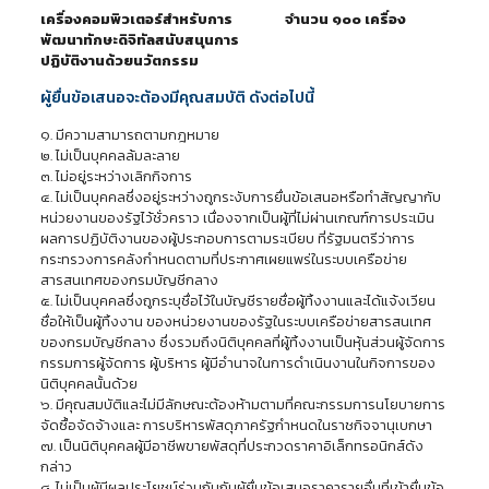
เครื่องคอมพิวเตอร์สำหรับการ จำนวน ๑๐๐ เครื่อง
พัฒนาทักษะดิจิทัลสนับสนุนการ
ปฏิบัติงานด้วยนวัตกรรม
ผู้ยื่นข้อเสนอจะต้องมีคุณสมบัติ ดังต่อไปนี้
๑. มีความสามารถตามกฎหมาย
๒. ไม่เป็นบุคคลล้มละลาย
๓. ไม่อยู่ระหว่างเลิกกิจการ
๔. ไม่เป็นบุคคลซึ่งอยู่ระหว่างถูกระงับการยื่นข้อเสนอหรือทำสัญญากับ
หน่วยงานของรัฐไว้ชั่วคราว เนื่องจากเป็นผู้ที่ไม่ผ่านเกณฑ์การประเมิน
ผลการปฏิบัติงานของผู้ประกอบการตามระเบียบ ที่รัฐมนตรีว่าการ
กระทรวงการคลังกำหนดตามที่ประกาศเผยแพร่ในระบบเครือข่าย
สารสนเทศของกรมบัญชีกลาง
๕. ไม่เป็นบุคคลซึ่งถูกระบุชื่อไว้ในบัญชีรายชื่อผู้ทิ้งงานและได้แจ้งเวียน
ชื่อให้เป็นผู้ทิ้งงาน ของหน่วยงานของรัฐในระบบเครือข่ายสารสนเทศ
ของกรมบัญชีกลาง ซึ่งรวมถึงนิติบุคคลที่ผู้ทิ้งงานเป็นหุ้นส่วนผู้จัดการ
กรรมการผู้จัดการ ผู้บริหาร ผู้มีอำนาจในการดำเนินงานในกิจการของ
นิติบุคคลนั้นด้วย
๖. มีคุณสมบัติและไม่มีลักษณะต้องห้ามตามที่คณะกรรมการนโยบายการ
จัดซื้อจัดจ้างและ การบริหารพัสดุภาครัฐกำหนดในราชกิจจานุเบกษา
๗. เป็นนิติบุคคลผู้มีอาชีพขายพัสดุที่ประกวดราคาอิเล็กทรอนิกส์ดัง
กล่าว
๘. ไม่เป็นผู้มีผลประโยชน์ร่วมกันกับผู้ยื่นข้อเสนอราคารายอื่นที่เข้ายื่นข้อ