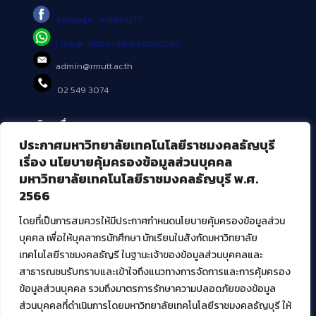
Fanpage : AritRMUTT
Line@ : https://lin.ee/tXe209C
admin@rmutt.ac.th
02 549 3074
บริการอื่นๆ ของ สวส.
ประกาศมหาวิทยาลัยเทคโนโลยีราชมงคลธัญบุรี
ศูนย์สื่อดิจิทัล
เรื่อง นโยบายคุ้มครองข้อมูลส่วนบุคคล
ศูนย์นวัตกรรมและความรู้
มหาวิทยาลัยเทคโนโลยีราชมงคลธัญบุรี พ.ศ.
ศูนย์พัฒนาและบริการนวัตกรรมดิจิทัล
2566
สมัยใหม่ (MoSeC)
โดยที่เป็นการสมควรให้มีประกาศกำหนดนโยบายคุ้มครองข้อมูลส่วน
บุคคล เพื่อให้บุคลากรนักศึกษา นักเรียนในสังกัดมหาวิทยาลัย
งานบริการวิชาการให้กับหน่วยงานภายนอก
เทคโนโลยีราชมงคลธัญรี ในฐานะเจ้าของข้อมูลส่วนบุคคลและ
สาธารณชนรับทราบและเข้าใจถึงแนวทางการจัดการและการคุ้มครอง
โครงการส่งเสริมและพัฒนาผู้ประกอบการ SME โดย. มทร.ธัญบุรี
ข้อมูลส่วนบุคคล รวมถึงมาตรการรักษาความปลอดภัยของข้อมูล
กิจกรรมการเชื่อมโยงเครือข่ายผู้ให้บริการเครื่องจักรกลทางการ
ส่วนบุคคลที่ดำเนินการโดยมหาวิทยาลัยเทคโนโลยีราชมงคลธัญบุรี ให้
เกษตร ภายใต้โครงการส่งเสริมการรแปรรูปสินค้าเกษตรระดับชุมชน