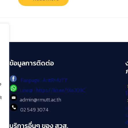
ข้อมูลการติดต่อ
Fanpage : AritRMUTT
ง
Line@ : https://lin.ee/tXe209C
โ
้
admin@rmutt.ac.th
เ
02 549 3074
ม
บริการอื่นๆ ของ สวส.