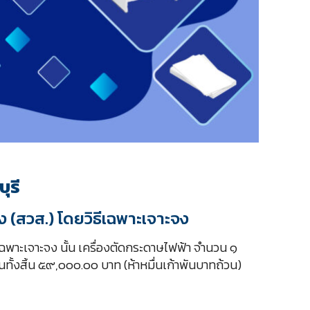
ุรี
ง (สวส.) โดยวิธีเฉพาะเจาะจง
ีเฉพาะเจาะจง นั้น เครื่องตัดกระดาษไฟฟ้า จำนวน ๑
งินทั้งสิ้น ๕๙,๐๐๐.๐๐ บาท (ห้าหมื่นเก้าพันบาทถ้วน)