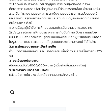
2.1.1 จัดพิธีมอบรางวัล โดยเชิญผู้บริหารระดับสูงของกระทรวง
ศึกษาธิการ มอบรางวัลแก่ครู ที่ผลงานได้รับการคัดเลือก จำนวน 1 ครั้ง
2.1.2 จัดทำรายงานสรุปผลการดาเนินงานของโครงการฉบับสมบูรณ์
และรายงานสรุปผลการฝึกอบรม และส่งมอบข้อมูลผลผลิตที่เกี่ยวข้อง
กับโครงการ ดังนี้
1) ฐานข้อมูลผู้เข้ารับการฝึกอบรมและประเมิน จานวน 15,000 คน
2) ข้อมูลสรุปผลการฝึกอบรม จากการเก็บบันทึกและวิเคราะห์ผลด้วย
แบบประเมินศักยภาพความรู้ก่อนและหลังเรียนของผู้เข้าฝึกอบรม แสดง
ในรูปแบบคะแนน และแสดงผลในรูปแบบกราฟที่สามารถเข้าใจได้ง่าย
3.การส่งมอบงานและเบิกจ่ายเงิน
กำหนดการส่งมอบงาน และเบิกจ่ายเงิน เมื่อทำงานแล้วเสร็จภายใน 270
วัน
4.วงเงินงบประมาณ
เป็นจนวนเงิน 1,4000,000.- บาท (หนึ่งล้านสี่แสนบาทถ้วน)
5.ระยะเวลาในการดำเนินงาน
แล้วเสร็จภายใน 270 วัน หลังจากลงนามสัญญาจ้าง
✕