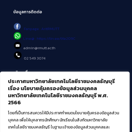
ข้อมูลการติดต่อ
Fanpage : AritRMUTT
Line@ : https://lin.ee/tXe209C
admin@rmutt.ac.th
02 549 3074
บริการอื่นๆ ของ สวส.
ประกาศมหาวิทยาลัยเทคโนโลยีราชมงคลธัญบุรี
ศูนย์สื่อดิจิทัล
เรื่อง นโยบายคุ้มครองข้อมูลส่วนบุคคล
ศูนย์นวัตกรรมและความรู้
มหาวิทยาลัยเทคโนโลยีราชมงคลธัญบุรี พ.ศ.
ศูนย์พัฒนาและบริการนวัตกรรมดิจิทัล
2566
สมัยใหม่ (MoSeC)
โดยที่เป็นการสมควรให้มีประกาศกำหนดนโยบายคุ้มครองข้อมูลส่วน
บุคคล เพื่อให้บุคลากรนักศึกษา นักเรียนในสังกัดมหาวิทยาลัย
งานบริการวิชาการให้กับหน่วยงานภายนอก
เทคโนโลยีราชมงคลธัญรี ในฐานะเจ้าของข้อมูลส่วนบุคคลและ