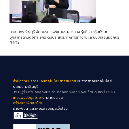
สวส. มทร.ธัญบุรี จัดอบรม Excel 365 ผสาน AI รุ่นที่ 2 เสริมทักษะ
บุคลากรด้านดิจิทัล ยกระดับประสิทธิภาพการทำงานและขับเคลื่อนองค์กร
ดิจิทัล
สำนักวิทยบริการและเทคโนโลยีสารสนเทศ
มหาวิทยาลัยเทคโนโลยี
ราชมงคลธัญบุรี
39 หมู่ที่ 1 ตำบลคลองหก อำเภอคลองหลวง จังหวัดปทุมธานี 12120
เผยแพร่ข้อมูลโดย.
บุคลากร สวส.
สร้างและพัฒนาโดย.
ฝ่ายพัฒนาและเผยแพร่ข้อมูลเว็บไซต์