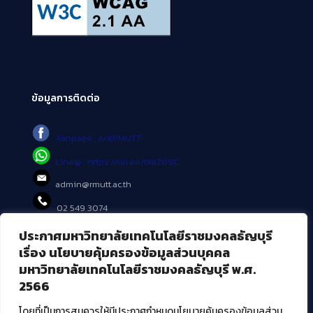
ข้อมูลการติดต่อ
Fanpage : AritRMUTT
Line@ : https://lin.ee/tXe209C
admin@rmutt.ac.th
02 549 3074
ประกาศมหาวิทยาลัยเทคโนโลยีราชมงคลธัญบุรี
บริการอื่นๆ ของ สวส.
เรื่อง นโยบายคุ้มครองข้อมูลส่วนบุคคล
มหาวิทยาลัยเทคโนโลยีราชมงคลธัญบุรี พ.ศ.
ศูนย์สื่อดิจิทัล
2566
ศูนย์นวัตกรรมและความรู้
ศูนย์พัฒนาและบริการนวัตกรรมดิจิทัล
โดยที่เป็นการสมควรให้มีประกาศกำหนดนโยบายคุ้มครองข้อมูลส่วน