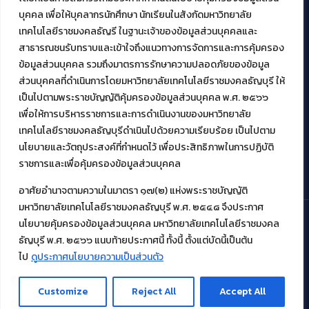
สมัยใหม่ (MoSeC)
บุคคล เพื่อให้บุคลากรนักศึกษา นักเรียนในสังกัดมหาวิทยาลัย
เทคโนโลยีราชมงคลธัญรี ในฐานะเจ้าของข้อมูลส่วนบุคคลและ
สาธารณชนรับทราบและเข้าใจถึงแนวทางการจัดการและการคุ้มครอง
งานบริการวิชาการให้กับหน่วยงานภายนอก
ข้อมูลส่วนบุคคล รวมถึงมาตรการรักษาความปลอดภัยของข้อมูล
ส่วนบุคคลที่ดำเนินการโดยมหาวิทยาลัยเทคโนโลยีราชมงคลธัญบุรี ให้
โครงการส่งเสริมและพัฒนาผู้ประกอบการ SME โดย. มทร.ธัญบุรี
เป็นไปตามพระราชบัญญัติคุ้มครองข้อมูลส่วนบุคคล พ.ศ. ๒๕๖๖
กิจกรรมการเชื่อมโยงเครือข่ายผู้ให้บริการเครื่องจักรกลทางการ
เกษตร ภายใต้โครงการส่งเสริมการรแปรรูปสินค้าเกษตรระดับชุมชน
เพื่อให้การบริหารราชการและการดำเนินงานของมหาวิทยาลัย
กรมส่งเสริมอุตสาหกรรม
เทคโนโลยีราชมงคลธัญบุรีดำเนินไปด้วยความเรียบร้อย เป็นไปตาม
โครงการยกระดับเศรษฐกิจและสังคมรายตำบลแบบบูรณาการ (1
นโยบายและวัตถุประสงค์ที่กำหนดไว้ เพื่อประสิทธิภาพในการปฏิบัติ
ตำบล 1 มหาวิทยาลัย)
ราชการและเพื่อคุ้มครองข้อมูลส่วนบุคคล
อาศัยอำนาจตามความในมาตรา ๑๗(๒) แห่งพระราชบัญญัติ
มหาวิทยาลัยเทคโนโลยีราชมงคลธัญบุรี พ.ศ. ๒๕๔๘ จึงประกาศ
นโยบายคุ้มครองข้อมูลส่วนบุคคล มหาวิทยาลัยเทคโนโลยีราชมงคล
ธัญบุรี พ.ศ. ๒๕๖๖ แนบท้ายประกาศนี้ ทั้งนี้ ตั้งแต่บัดนี้เป็นต้น
© 2021 สำนักวิทยบริการและเทคโนโลยีสารสนเทศ มหาวิทยาลัย
เทคโนโลยีราชมงคลธัญบุรี
ไป
ดูประกาศนโยบายความเป็นส่วนตัว
Customize
Reject All
Accept All