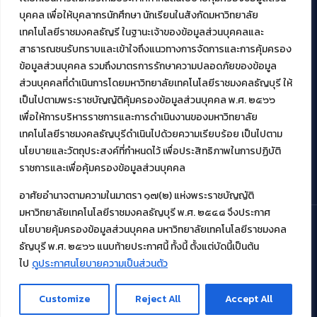
สมัยใหม่ (MoSeC)
บุคคล เพื่อให้บุคลากรนักศึกษา นักเรียนในสังกัดมหาวิทยาลัย
เทคโนโลยีราชมงคลธัญรี ในฐานะเจ้าของข้อมูลส่วนบุคคลและ
สาธารณชนรับทราบและเข้าใจถึงแนวทางการจัดการและการคุ้มครอง
งานบริการวิชาการให้กับหน่วยงานภายนอก
ข้อมูลส่วนบุคคล รวมถึงมาตรการรักษาความปลอดภัยของข้อมูล
ส่วนบุคคลที่ดำเนินการโดยมหาวิทยาลัยเทคโนโลยีราชมงคลธัญบุรี ให้
โครงการส่งเสริมและพัฒนาผู้ประกอบการ SME โดย. มทร.ธัญบุรี
เป็นไปตามพระราชบัญญัติคุ้มครองข้อมูลส่วนบุคคล พ.ศ. ๒๕๖๖
กิจกรรมการเชื่อมโยงเครือข่ายผู้ให้บริการเครื่องจักรกลทางการ
เกษตร ภายใต้โครงการส่งเสริมการรแปรรูปสินค้าเกษตรระดับชุมชน
เพื่อให้การบริหารราชการและการดำเนินงานของมหาวิทยาลัย
กรมส่งเสริมอุตสาหกรรม
เทคโนโลยีราชมงคลธัญบุรีดำเนินไปด้วยความเรียบร้อย เป็นไปตาม
โครงการยกระดับเศรษฐกิจและสังคมรายตำบลแบบบูรณาการ (1
นโยบายและวัตถุประสงค์ที่กำหนดไว้ เพื่อประสิทธิภาพในการปฏิบัติ
ตำบล 1 มหาวิทยาลัย)
ราชการและเพื่อคุ้มครองข้อมูลส่วนบุคคล
อาศัยอำนาจตามความในมาตรา ๑๗(๒) แห่งพระราชบัญญัติ
มหาวิทยาลัยเทคโนโลยีราชมงคลธัญบุรี พ.ศ. ๒๕๔๘ จึงประกาศ
นโยบายคุ้มครองข้อมูลส่วนบุคคล มหาวิทยาลัยเทคโนโลยีราชมงคล
ธัญบุรี พ.ศ. ๒๕๖๖ แนบท้ายประกาศนี้ ทั้งนี้ ตั้งแต่บัดนี้เป็นต้น
© 2021 สำนักวิทยบริการและเทคโนโลยีสารสนเทศ มหาวิทยาลัย
เทคโนโลยีราชมงคลธัญบุรี
ไป
ดูประกาศนโยบายความเป็นส่วนตัว
Customize
Reject All
Accept All