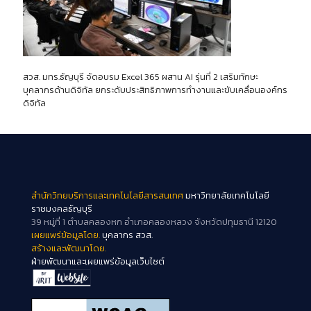
สวส. มทร.ธัญบุรี จัดอบรม Excel 365 ผสาน AI รุ่นที่ 2 เสริมทักษะ
บุคลากรด้านดิจิทัล ยกระดับประสิทธิภาพการทำงานและขับเคลื่อนองค์กร
ดิจิทัล
สำนักวิทยบริการและเทคโนโลยีสารสนเทศ
มหาวิทยาลัยเทคโนโลยี
ราชมงคลธัญบุรี
39 หมู่ที่ 1 ตำบลคลองหก อำเภอคลองหลวง จังหวัดปทุมธานี 12120
เผยแพร่ข้อมูลโดย.
บุคลากร สวส.
สร้างและพัฒนาโดย.
ฝ่ายพัฒนาและเผยแพร่ข้อมูลเว็บไซต์