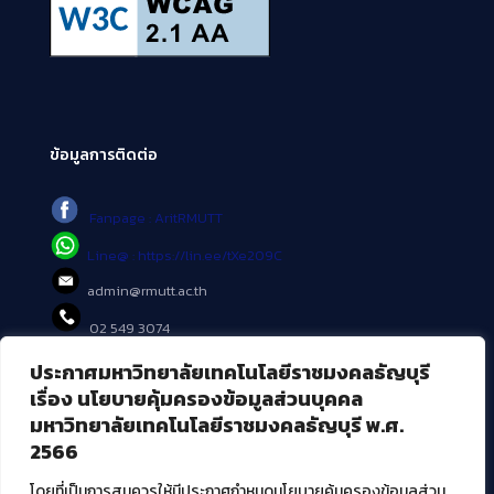
ข้อมูลการติดต่อ
Fanpage : AritRMUTT
Line@ : https://lin.ee/tXe209C
admin@rmutt.ac.th
02 549 3074
ประกาศมหาวิทยาลัยเทคโนโลยีราชมงคลธัญบุรี
บริการอื่นๆ ของ สวส.
เรื่อง นโยบายคุ้มครองข้อมูลส่วนบุคคล
มหาวิทยาลัยเทคโนโลยีราชมงคลธัญบุรี พ.ศ.
ศูนย์สื่อดิจิทัล
2566
ศูนย์นวัตกรรมและความรู้
ศูนย์พัฒนาและบริการนวัตกรรมดิจิทัล
โดยที่เป็นการสมควรให้มีประกาศกำหนดนโยบายคุ้มครองข้อมูลส่วน