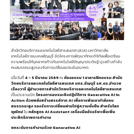
สำนักวิทยบริการและเทคโนโลยีสารสนเทศ (สวส.) มหาวิทยาลัย
เทคโนโลยีราชมงคลธัญบุรี จัดโครงการพัฒนาทักษะดิจิทัลเพื่อเตรียม
ความพร้อมให้บุคลากรก้าวทันเทคโนโลยีปัญญาประดิษฐ์ มุ่งสร้างกำลัง
คนสมรรถนะสูงรองรับการเปลี่ยนแปลงในอนาคต
เมื่อวันที่
4 – 5 มีนาคม 2569
ณ
ห้องอบรม
1 อาคารฝึกอบรม สำนัก
วิทยบริการและเทคโนโลยีสารสนเทศ มทร.ธัญบุรี
รศ.ดร.อำนวย
เรืองวารี ผู้อำนวยการสำนักวิทยบริการและเทคโนโลยีสารสนเทศ
เป็นประธานเปิด
โครงการอบรมเชิงปฏิบัติการ
Generative AI in
Action ด้วยพลังสร้างสรรค์จาก AI เพื่อการพัฒนากำลังคน
สมรรถนะสูง รองรับการเปลี่ยนผ่านไปสู่ความยั่งยืน สำหรับโลก
ยุคใหม่
ใน
หลักสูตร
AI Assistant เครื่องมืออัจฉริยะเพื่อเพิ่ม
ประสิทธิภาพการทำงาน
ยกระดับการทำงานด้วย
Generative AI