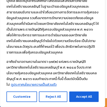
บุคคล เพื่อให้บุคลากรนักศึกษา นักเรียนในสังกัดมหาวิทยาลัย
เทคโนโลยีราชมงคลธัญรี ในฐานะเจ้าของข้อมูลส่วนบุคคลและ
สาธารณชนรับทราบและเข้าใจถึงแนวทางการจัดการและการคุ้มครอง
ข้อมูลส่วนบุคคล รวมถึงมาตรการรักษาความปลอดภัยของข้อมูล
ส่วนบุคคลที่ดำเนินการโดยมหาวิทยาลัยเทคโนโลยีราชมงคลธัญบุรี ให้
เป็นไปตามพระราชบัญญัติคุ้มครองข้อมูลส่วนบุคคล พ.ศ. ๒๕๖๖
เพื่อให้การบริหารราชการและการดำเนินงานของมหาวิทยาลัย
เทคโนโลยีราชมงคลธัญบุรีดำเนินไปด้วยความเรียบร้อย เป็นไปตาม
นโยบายและวัตถุประสงค์ที่กำหนดไว้ เพื่อประสิทธิภาพในการปฏิบัติ
ราชการและเพื่อคุ้มครองข้อมูลส่วนบุคคล
อาศัยอำนาจตามความในมาตรา ๑๗(๒) แห่งพระราชบัญญัติ
มหาวิทยาลัยเทคโนโลยีราชมงคลธัญบุรี พ.ศ. ๒๕๔๘ จึงประกาศ
นโยบายคุ้มครองข้อมูลส่วนบุคคล มหาวิทยาลัยเทคโนโลยีราชมงคล
ธัญบุรี พ.ศ. ๒๕๖๖ แนบท้ายประกาศนี้ ทั้งนี้ ตั้งแต่บัดนี้เป็นต้น
ไป
ดูประกาศนโยบายความเป็นส่วนตัว
Customize
Reject All
Accept All