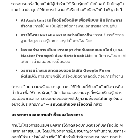
การอบรมครั้งนี้มุ่งเน้นให้ผู้เข้าร่วมได้เรียนรู้เทคโนโลยี AI ที่เป็นปัจจุบัน
และนำมาประยุกต์ใช้ในการทำงานได้จริง ผ่านหัวข้อหลักที่สำคัญ ดังนี้
AI Assistant เครื่องมืออัจฉริยะเพื่อเพิ่มประสิทธิภาพการ
ทำงาน:
การใช้ AI เป็นผู้ช่วยจัดการงานเอกสารและงานรูทีน
การใช้งาน
NotebookLM อย่างมืออาชีพ:
การบริหารจัดการ
ฐานข้อมูลความรู้และการสรุปเนื้อหาอัจฉริยะ
โครงสร้างการเขียน
Prompt สำหรับออกแบบสไลด์ (The
Master Prompt) ด้วย NotebookLM:
เทคนิคการสั่งงาน AI
เพื่อการนำเสนออย่างเป็นระบบ
วิธีการสร้างแบบทดสอบออนไลน์ใน
Google Form
อัตโนมัติ:
การประยุกต์ใช้เครื่องมือดิจิทัลลดขั้นตอนการทำงาน
“การเตรียมความพร้อมของบุคลากรให้มีทักษะที่ทันสมัยถือเป็นภารกิจ
สำคัญ เพื่อให้ มทร.ธัญบุรี มีกำลังคนสมรรถนะสูงที่พร้อมเรียนรู้อย่าง
ต่อเนื่อง และสามารถขับเคลื่อนองค์กรไปสู่ความยั่งยืนในโลกยุคใหม่ได้
อย่างมีประสิทธิภาพ” —
รศ.ดร.อำนวย เรืองวารี
กล่าว
บรรยากาศและความสำเร็จของโครงการ
ภายในโครงการอบรมฯ บุคลากรได้ทดลองปฏิบัติจริงกับเครื่องมือ AI
หลากหลายรูปแบบ โดยมีทีมวิทยากรผู้เชี่ยวชาญจากสำนักวิทยบริการฯ
คอยให้คำแนะนำเชิงลึก เพื่อให้มั่นใจว่าผู้เข้ารับการอบรมจะสามารถนำ