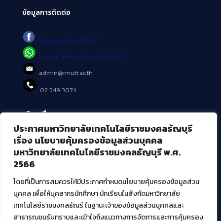
ข้อมูลการติดต่อ
Fanpage : AritRMUTT
Line@ : https://lin.ee/tXe209C
admin@rmutt.ac.th
02 549 3074
บริการอื่นๆ ของ สวส.
ประกาศมหาวิทยาลัยเทคโนโลยีราชมงคลธัญบุรี
ศูนย์สื่อดิจิทัล
เรื่อง นโยบายคุ้มครองข้อมูลส่วนบุคคล
ศูนย์นวัตกรรมและความรู้
มหาวิทยาลัยเทคโนโลยีราชมงคลธัญบุรี พ.ศ.
ศูนย์พัฒนาและบริการนวัตกรรมดิจิทัล
2566
สมัยใหม่ (MoSeC)
โดยที่เป็นการสมควรให้มีประกาศกำหนดนโยบายคุ้มครองข้อมูลส่วน
บุคคล เพื่อให้บุคลากรนักศึกษา นักเรียนในสังกัดมหาวิทยาลัย
งานบริการวิชาการให้กับหน่วยงานภายนอก
เทคโนโลยีราชมงคลธัญรี ในฐานะเจ้าของข้อมูลส่วนบุคคลและ
สาธารณชนรับทราบและเข้าใจถึงแนวทางการจัดการและการคุ้มครอง