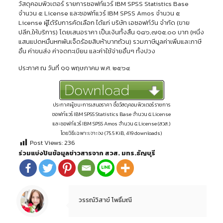
วัสดุคอมพิวเตอร์ รายการซอฟท์แวร์ IBM SPSS Statistics Base
จำนวน ๕ License และซอฟท์แวร์ IBM SPSS Amos จำนวน ๕
License ผู้ได้รับการคัดเลือก ได้แก่ บริษัท เอซอฟท์วัน จำกัด (ขาย
ปลีก,ให้บริการ) โดยเสนอราคา เป็นเงินทั้งสิ้น ๑๘๖,๗๑๕.๐๐ บาท (หนึ่ง
แสนแปดหมื่นหกพันเจ็ดร้อยสิบห้าบาทถ้วน) รวมภาษีมูลค่าเพิ่มและภาษี
อื่น ค่าขนส่ง ค่าจดทะเบียน และค่าใช้จ่ายอื่นๆ ทั้งปวง
ประกาศ ณ วันที่ ๑๑ พฤษภาคม พ.ศ. ๒๕๖๔
ประกาศผู้ชนะการเสนอราคา ซื้อวัสดุคอมพิวเตอร์ รายการ
ซอฟท์แวร์ IBM SPSS Statistics Base จำนวน ๕ License
และซอฟท์แวร์ IBM SPSS Amos จำนวน ๕ License (สวส.)
โดยวิธีเฉพาะเจาะจง (75.5 KiB, 419 downloads)
Post Views:
236
ร่วมแบ่งปันข้อมูลข่าวสารจาก สวส. มทร.ธัญบุรี
วรรณ์วิสาข์ โพธิ์มณี