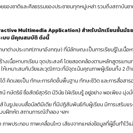
บร้อยของชาติและศีลธรรมของประชาชนทุกหมู่เหล่า รวมถึงสถาบันช
ractive Multimedia Application) สำหรับนักเรียนชั้นมัธยมศ
บบ มีคุณสมบัติ ดังนี้
ู้ภาษาต่างประเทศ(ภาษาอังกฤษ) ที่มีลักษณะเป็นการเรียนรู้ในเนื้อหา
งสร้างเนื้อหาบทเรียน จุดประสงค์ โดยสอดคล้องตามหลักสูตรแกนก
ห้เหมาะสมกับวัยและวุฒิภาวะที่มีจุดเน้นคุณภาพผู้เรียนทั้ง 2 ด้าน
ได้ คิดเลขเป็น ทักษะการคิดขั้นพื้นฐาน ทักษะชีวิต และการสื่อสาร
 กษัตริย์ ซื่อสัตย์สุจริต มีวินัย ใฝ่เรียนรู้ อยู่อย่าง พอเพียง 
์ ในรูปแบบสื่อมัลติมีเดีย ที่มีปฏิสัมพันธ์กับผู้เรียน มีการเส
้ แบบฝึกหัด สถานการณ์จำลอง ฯลฯ
า ภาพประกอบ ภาพเคลื่อนไหว เสียงจากแหล่งข้อมูลที่ผู้อื่นทำไว้แ