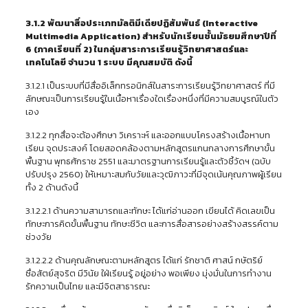
3.1.2 พัฒนาสื่อ
ประเภทมัลติมีเดียปฏิสัมพันธ์ (
Interactive
Multimedia Application) สำหรับนักเรียนชั้นมัธยมศึกษาปีที่
6 (ภาคเรียนที่ 2) ในกลุ่มสาระการเรียนรู้
วิทยาศาสตร์และ
เทคโนโลยี
จำนวน
1 ระบบ มีคุณสมบัติ ดังนี้
3.1.2.1 เป็นระบบที่มีสื่ออิเล็กทรอนิกส์ในสาระการเรียนรู้วิทยาศาสตร์ ที่มี
ลักษณะเป็นการเรียนรู้ในเนื้อหาเรื่องใดเรื่องหนึ่งที่มีความสมบูรณ์ในตัว
เอง
3.1.2.2 ทุกสื่อจะต้องศึกษา วิเคราะห์ และออกแบบโครงสร้างเนื้อหาบท
เรียน จุดประสงค์ โดยสอดคล้องตามหลักสูตรแกนกลางการศึกษาขั้น
พื้นฐาน พุทธศักราช 2551 และมาตรฐานการเรียนรู้และตัวชี้วัดฯ (ฉบับ
ปรับปรุง 2560) ให้เหมาะสมกับวัยและวุฒิภาวะที่มีจุดเน้นคุณภาพผู้เรียน
ทั้ง 2 ด้านดังนี้
3.1.2.2.1 ด้านความสามารถและทักษะ ได้แก่อ่านออก เขียนได้ คิดเลขเป็น
ทักษะการคิดขั้นพื้นฐาน ทักษะชีวิต และการสื่อสารอย่างสร้างสรรค์ตาม
ช่วงวัย
3.1.2.2.2 ด้านคุณลักษณะตามหลักสูตร ได้แก่ รักชาติ ศาสน์ กษัตริย์
ซื่อสัตย์สุจริต มีวินัย ใฝ่เรียนรู้ อยู่อย่าง พอเพียง มุ่งมั่นในการทำงาน
รักความเป็นไทย และมีจิตสาธารณะ