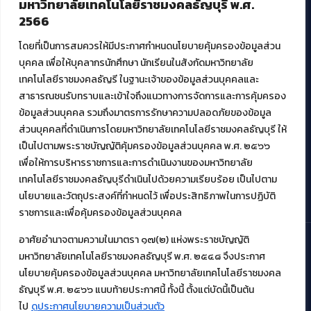
มหาวิทยาลัยเทคโนโลยีราชมงคลธัญบุรี พ.ศ.
ศูนย์พัฒนาและบริการนวัตกรรมดิจิทัล
2566
สมัยใหม่ (MoSeC)
โดยที่เป็นการสมควรให้มีประกาศกำหนดนโยบายคุ้มครองข้อมูลส่วน
บุคคล เพื่อให้บุคลากรนักศึกษา นักเรียนในสังกัดมหาวิทยาลัย
งานบริการวิชาการให้กับหน่วยงานภายนอก
เทคโนโลยีราชมงคลธัญรี ในฐานะเจ้าของข้อมูลส่วนบุคคลและ
สาธารณชนรับทราบและเข้าใจถึงแนวทางการจัดการและการคุ้มครอง
โครงการส่งเสริมและพัฒนาผู้ประกอบการ SME โดย. มทร.ธัญบุรี
ข้อมูลส่วนบุคคล รวมถึงมาตรการรักษาความปลอดภัยของข้อมูล
กิจกรรมการเชื่อมโยงเครือข่ายผู้ให้บริการเครื่องจักรกลทางการ
ส่วนบุคคลที่ดำเนินการโดยมหาวิทยาลัยเทคโนโลยีราชมงคลธัญบุรี ให้
เกษตร ภายใต้โครงการส่งเสริมการรแปรรูปสินค้าเกษตรระดับชุมชน
เป็นไปตามพระราชบัญญัติคุ้มครองข้อมูลส่วนบุคคล พ.ศ. ๒๕๖๖
กรมส่งเสริมอุตสาหกรรม
โครงการยกระดับเศรษฐกิจและสังคมรายตำบลแบบบูรณาการ (1
เพื่อให้การบริหารราชการและการดำเนินงานของมหาวิทยาลัย
ตำบล 1 มหาวิทยาลัย)
เทคโนโลยีราชมงคลธัญบุรีดำเนินไปด้วยความเรียบร้อย เป็นไปตาม
นโยบายและวัตถุประสงค์ที่กำหนดไว้ เพื่อประสิทธิภาพในการปฏิบัติ
ราชการและเพื่อคุ้มครองข้อมูลส่วนบุคคล
อาศัยอำนาจตามความในมาตรา ๑๗(๒) แห่งพระราชบัญญัติ
มหาวิทยาลัยเทคโนโลยีราชมงคลธัญบุรี พ.ศ. ๒๕๔๘ จึงประกาศ
© 2021 สำนักวิทยบริการและเทคโนโลยีสารสนเทศ มหาวิทยาลัย
นโยบายคุ้มครองข้อมูลส่วนบุคคล มหาวิทยาลัยเทคโนโลยีราชมงคล
เทคโนโลยีราชมงคลธัญบุรี
ธัญบุรี พ.ศ. ๒๕๖๖ แนบท้ายประกาศนี้ ทั้งนี้ ตั้งแต่บัดนี้เป็นต้น
ไป
ดูประกาศนโยบายความเป็นส่วนตัว