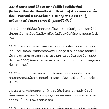
3.1.1 พัฒนา
ระบบที่มีสื่อประเภทมัลติมีเดียปฏิสัมพันธ์
(
Interactive Multimedia Application) สำหรับนักเรียนชั้น
มัธยมศึกษาปีที่ 6 (ภาคเรียนที่ 2) ในกลุ่มสาระการเรียนรู้
คณิตศาสตร์
จำนวน
1 ระบบ มีคุณสมบัติ ดังนี้
3.1.1.1 เป็นระบบที่มีสื่ออิเล็กทรอนิกส์ในสาระการเรียนรู้คณิตศาสตร์ ที่มี
ลักษณะเป็นการเรียนรู้ในเนื้อหาเรื่องใดเรื่องหนึ่งที่มีความสมบูรณ์ในตัว
เอง
3.1.1.2 ทุกสื่อจะต้องศึกษา วิเคราะห์ และออกแบบโครงสร้างเนื้อหาบท
เรียน จุดประสงค์ โดยสอดคล้องตามหลักสูตรแกนกลางการศึกษาขั้น
พื้นฐาน พุทธศักราช 2551 และมาตรฐานการเรียนรู้และตัวชี้วัดฯ (ฉบับ
ปรับปรุง 2560) ให้เหมาะสมกับวัยและวุฒิภาวะที่มีจุดเน้นคุณภาพผู้เรียน
ทั้ง 2 ด้านดังนี้
3.1.1.2.1 ด้านความสามารถและทักษะ ได้แก่อ่านออก เขียนได้ คิดเลขเป็น
ทักษะการคิดขั้นพื้นฐาน ทักษะชีวิต และการสื่อสารอย่างสร้างสรรค์ตาม
ช่วงวัย
3.1.1.2.2 ด้านคุณลักษณะตามหลักสูตร ได้แก่ รักชาติ ศาสน์ กษัตริย์
ซื่อสัตย์สุจริต มีวินัย ใฝ่เรียนรู้ อยู่อย่าง พอเพียง มุ่งมั่นในการทำงาน
รักความเป็นไทย และมีจิตสาธารณะ
3.1.1.3 ทุกสื่อจะต้องออกแบบและพัฒนาสื่ออิเล็กทรอนิกส์ ในรูปแบบสื่อ