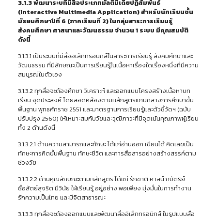
3.1.3 พัฒนาระบที่มีสื่อ
ประเภทมัลติมีเดียปฏิสัมพันธ์
(
Interactive Multimedia Application) สำหรับนักเรียนชั้น
มัธยมศึกษาปีที่ 6 (ภาคเรียนที่ 2) ในกลุ่มสาระการเรียนรู้
สังคมศึกษา ศาสนาและวัฒนธรรม
จำนวน
1 ระบบ มีคุณสมบัติ
ดังนี้
3.1.3.1 เป็นระบบที่มีสื่ออิเล็กทรอนิกส์ในสาระการเรียนรู้ สังคมศึกษาและ
วัฒนธรรม ที่มีลักษณะเป็นการเรียนรู้ในเนื้อหาเรื่องใดเรื่องหนึ่งที่มีความ
สมบูรณ์ในตัวเอง
3.1.3.2 ทุกสื่อจะต้องศึกษา วิเคราะห์ และออกแบบโครงสร้างเนื้อหาบท
เรียน จุดประสงค์ โดยสอดคล้องตามหลักสูตรแกนกลางการศึกษาขั้น
พื้นฐาน พุทธศักราช 2551 และมาตรฐานการเรียนรู้และตัวชี้วัดฯ (ฉบับ
ปรับปรุง 2560) ให้เหมาะสมกับวัยและวุฒิภาวะที่มีจุดเน้นคุณภาพผู้เรียน
ทั้ง 2 ด้านดังนี้
3.1.3.2.1 ด้านความสามารถและทักษะ ได้แก่อ่านออก เขียนได้ คิดเลขเป็น
ทักษะการคิดขั้นพื้นฐาน ทักษะชีวิต และการสื่อสารอย่างสร้างสรรค์ตาม
ช่วงวัย
3.1.3.2.2 ด้านคุณลักษณะตามหลักสูตร ได้แก่ รักชาติ ศาสน์ กษัตริย์
ซื่อสัตย์สุจริต มีวินัย ใฝ่เรียนรู้ อยู่อย่าง พอเพียง มุ่งมั่นในการทำงาน
รักความเป็นไทย และมีจิตสาธารณะ
3.1.3.3 ทุกสื่อจะต้องออกแบบและพัฒนาสื่ออิเล็กทรอนิกส์ ในรูปแบบสื่อ