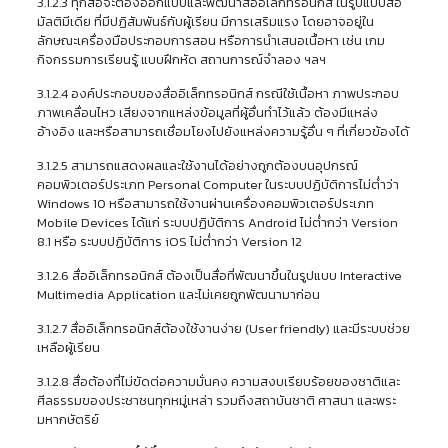
3.1.2.3 ทุกสื่อจะต้องออกแบบและพัฒนาสื่ออิเล็กทรอนิกส์ ในรูปแบบสื่อ
มัลติมีเดีย ที่มีปฏิสัมพันธ์กับผู้เรียน มีการเสริมแรง โดยอาจอยู่ใน
ลักษณะเครื่องมือประกอบการสอน หรือการนำเสนอเนื้อหา เช่น เกม
กิจกรรมการเรียนรู้ แบบฝึกหัด สถานการณ์จำลอง ฯลฯ
3.1.2.4 องค์ประกอบของสื่ออิเล็กทรอนิกส์ กรณีใช้เนื้อหา ภาพประกอบ
ภาพเคลื่อนไหว เสียงจากแหล่งข้อมูลที่ผู้อื่นทำไว้แล้ว ต้องมีแหล่ง
อ้างอิง และหรือสามารถเชื่อมโยงไปยังแหล่งความรู้อื่น ๆ ที่เกี่ยวข้องได้
3.1.2.5 สามารถแสดงผลและใช้งานได้อย่างถูกต้องบนอุปกรณ์
คอมพิวเตอร์ประเภท Personal Computer ในระบบปฏิบัติการไม่ต่ำว่า
Windows 10 หรือสามารถใช้งานผ่านเครื่องคอมพิวเตอร์ประเภท
Mobile Devices ได้แก่ ระบบปฏิบัติการ Android ไม่ต่ำกว่า Version
8.1 หรือ ระบบปฏิบัติการ iOS ไม่ต่ำกว่า Version 12
3.1.2.6 สื่ออิเล็กทรอนิกส์ ต้องเป็นสื่อที่พัฒนาขึ้นในรูปแบบ Interactive
Multimedia Application และไม่เคยถูกพัฒนามาก่อน
3.1.2.7 สื่ออิเล็กทรอนิกส์ต้องใช้งานง่าย (User friendly) และมีระบบช่วย
เหลือผู้เรียน
3.1.2.8 สื่อต้องที่ไม่ขัดต่อความมั่นคง ความสงบเรียบร้อยของชาติและ
ศีลธรรมของประชาชนทุกหมู่เหล่า รวมถึงสถาบันชาติ ศาสนา และพระ
มหากษัตริย์