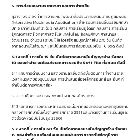
5. การส่งมอบงานระยะเวลา และการจ่ายเงิน
ผู้ว่าจ้างจะต้องทำการจ้างเหมาพัฒนาสื่อประเภทมัลติมีเดียปฏิสัมพันธ์
(Interactive Multimedia Application) สำหรับนักเรียนชั้นมัธยมศึกษา
ปีที่ 6 (ภาคเรียนที่ 2) ใน 3 กลุ่มสาระการเรียนรู้ ได้แก่ กลุ่มสาระการเรียน
รู้คณิตศาสตร์ วิทยาศาสตร์และเทคโนโลยี สังคมศึกษา ศาสนาและ
วัฒนธรรม จำนวน 1 ระบบ ให้แล้วเสร็จสมบูรณ์ภายใน 270 วัน นับถัด
จากลงนามในสัญญา และมีขั้นตอนการส่งมอบแบ่งเป็น 6 งวด ดังนี้
5.1
งวดที่
1 ภายใน 15 วัน นับถัดจากลงนามในสัญญาจ้าง ร้อยละ
10 ของค่าจ้าง จะต้องส่งเอกสารรวมถึง Soft File ทั้งหมด ดังนี้
5.1.1 แผนการดำเนินงาน แสดงรายละเอียดถึงขั้นตอนการทำงาน ระยะ
เวลา แนวคิดของรูปแบบและการนำเสนอสื่ออิเล็กทรอนิกส์ และอื่นๆ ที่
จำเป็นต่อการพัฒนาสื่อฯ
5.1.2 รายชื่อกรรมการและคณะทำงานของโครงการฯ
5.1.3 เอกสารการวิเคราะห์โครงสร้างเนื้อหาที่สอดคล้องกับหลักสูตรแกน
กลางการศึกษาขั้นพื้นฐานพุทธศักราช 2551 และมาตรฐานการเรียนรู้และ
ตัวชี้วัดฯ (ฉบับปรับปรุง 2560)
5.2 งวดที่ 2 ภายใน 60 วัน นับถัดจากลงนามในสัญญาจ้าง ร้อยละ
15 ของค่าจ้าง จะต้องส่งมอบและผ่านการตรวจรับพัสดุมีราย