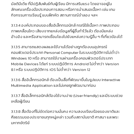
มัลติมีเดีย ที่มีปฏิสัมพันธ์กับผู้เรียน มีการเสริมแรง โดยอาจอยู่ใน
ลักษณะเครื่องมือประกอบการสอน หรือการนำเสนอเนื้อหา เช่น เกม
กิจกรรมการเรียนรู้ แบบฝึกหัด สถานการณ์จำลอง ฯลฯ
3.1.3.4 องค์ประกอบของสื่ออิเล็กทรอนิกส์ กรณีใช้เนื้อหา ภาพประกอบ
ภาพเคลื่อนไหว เสียงจากแหล่งข้อมูลที่ผู้อื่นทำไว้แล้ว ต้องมีแหล่ง
อ้างอิง และหรือสามารถเชื่อมโยงไปยังแหล่งความรู้อื่น ๆ ที่เกี่ยวข้องได้
3.1.3.5 สามารถแสดงผลและใช้งานได้อย่างถูกต้องบนอุปกรณ์
คอมพิวเตอร์ประเภท Personal Computer ในระบบปฏิบัติการไม่ต่ำว่า
Windows 10 หรือ สามารถใช้งานผ่านเครื่องคอมพิวเตอร์ประเภท
Mobile Devices ได้แก่ ระบบปฏิบัติการ Android ไม่ต่ำกว่า Version
8.1 หรือ ระบบปฏิบัติการ iOS ไม่ต่ำกว่า Version 12
3.1.3.6 สื่ออิเล็กทรอนิกส์ ต้องเป็นสื่อที่พัฒนาขึ้นในรูปแบบ Interactive
Multimedia Application และไม่เคยถูกพัฒนามาก่อน
3.1.3.7 สื่ออิเล็กทรอนิกส์ต้องใช้งานง่าย (User friendly) และมีระบบช่วย
เหลือผู้เรียน
3.1.3.8 สื่อต้องที่ไม่ขัดต่อความมั่นคง ความสงบเรียบร้อยของชาติและ
ศีลธรรมของประชาชนทุกหมู่เหล่า รวมถึงสถาบันชาติ ศาสนา และพระ
มหากษัตริย์