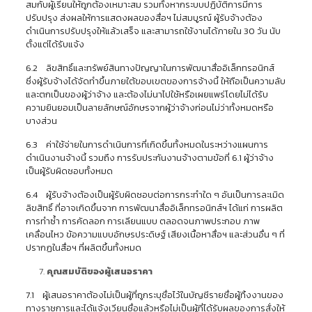
สมกับผู้เรียนให้ถูกต้องเหมาะสม รวมทั้งหากระบบปฏิบัติการมีการ
ปรับปรุง ส่งผลให้การแสดงผลของสื่อฯ ไม่สมบูรณ์ ผู้รับจ้างต้อง
ดำเนินการปรับปรุงให้แล้วเสร็จ และสามารถใช้งานได้ภายใน 30 วัน นับ
ตั้งแต่ได้รับแจ้ง
6.2 ลิขสิทธิ์และทรัพย์สินทางปัญญาในการพัฒนาสื่ออิเล็กทรอนิกส์
ซึ่งผู้รับจ้างได้จัดทำขึ้นภายใต้ขอบเขตของการจ้างนี้ ให้ถือเป็นความลับ
และตกเป็นของผู้ว่าจ้าง และต้องไม่นาไปใช้หรือเผยแพร่โดยไม่ได้รับ
ความยินยอมเป็นลายลักษณ์อักษรจากผู้ว่าจ้างก่อนไม่ว่าทั้งหมดหรือ
บางส่วน
6.3 ค่าใช้จ่ายในการดำเนินการที่เกิดขึ้นทั้งหมดในระหว่างแผนการ
ดำเนินงานจ้างนี้ รวมถึง การรับประกันงานจ้างตามข้อที่ 6.1 ผู้ว่าจ้าง
เป็นผู้รับผิดชอบทั้งหมด
6.4 ผู้รับจ้างต้องเป็นผู้รับผิดชอบต่อการกระทำใด ๆ อันเป็นการละเมิด
ลิขสิทธิ์ ที่อาจเกิดขึ้นจาก การพัฒนาสื่ออิเล็กทรอนิกส์ฯ ได้แก่ การผลิต
การทำซ้ำ การคัดลอก การเลียนแบบ ตลอดจนภาพประกอบ ภาพ
เคลื่อนไหว ข้อความแบบอักษรประดิษฐ์ เสียงเนื้อหาสื่อฯ และส่วนอื่น ๆ ที่
ปรากฏในสื่อฯ ที่ผลิตขึ้นทั้งหมด
คุณสมบัติของผู้เสนอราคา
7.1 ผู้เสนอราคาต้องไม่เป็นผู้ที่ถูกระบุชื่อไว้ในบัญชีรายชื่อผู้ทิ้งงานของ
ทางราชการและได้แจ้งเวียนชื่อแล้วหรือไม่เป็นผู้ที่ได้รับผลของการสั่งให้