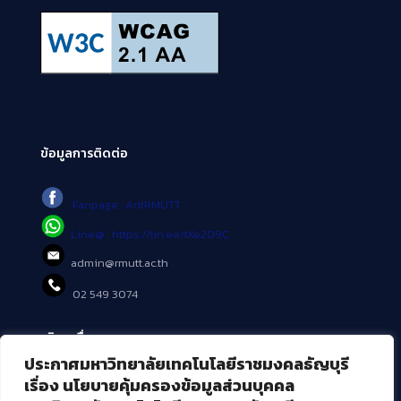
ข้อมูลการติดต่อ
Fanpage : AritRMUTT
Line@ : https://lin.ee/tXe209C
admin@rmutt.ac.th
02 549 3074
บริการอื่นๆ ของ สวส.
ประกาศมหาวิทยาลัยเทคโนโลยีราชมงคลธัญบุรี
ศูนย์สื่อดิจิทัล
เรื่อง นโยบายคุ้มครองข้อมูลส่วนบุคคล
ศูนย์นวัตกรรมและความรู้