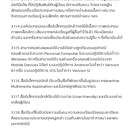
มัลติมีเดีย ที่มีปฏิสัมพันธ์กับผู้เรียน มีการเสริมแรง โดยอาจอยู่ใน
ลักษณะเครื่องมือประกอบการสอน หรือการนำเสนอเนื้อหา เช่น เกม
กิจกรรมการเรียนรู้ แบบฝึกหัด สถานการณ์จำลอง ฯลฯ
3.1.1.4 องค์ประกอบของสื่ออิเล็กทรอนิกส์ กรณีใช้เนื้อหา ภาพประกอบ
ภาพเคลื่อนไหว เสียงจากแหล่งข้อมูลที่ผู้อื่นทำไว้แล้ว ต้องมีแหล่ง
อ้างอิง และหรือสามารถเชื่อมโยงไปยังแหล่งความรู้อื่น ๆ ที่เกี่ยวข้องได้
3.1.1.5 สามารถแสดงผลและใช้งานได้อย่างถูกต้องบนอุปกรณ์
คอมพิวเตอร์ประเภท Personal Computer ในระบบปฏิบัติการไม่ต่ำว่า
Windows 10 หรือสามารถใช้งานผ่านเครื่องคอมพิวเตอร์ประเภท
Mobile Devices ได้แก่ ระบบปฏิบัติการ Android ไม่ต่ำกว่า Version
8.1 หรือ ระบบปฏิบัติการ iOS ไม่ต่ำกว่า Version 12
3.1.1.6 สื่ออิเล็กทรอนิกส์ ต้องเป็นสื่อที่พัฒนาขึ้นในรูปแบบ Interactive
Multimedia Application และไม่เคยถูกพัฒนามาก่อน
3.1.1.7 สื่ออิเล็กทรอนิกส์ต้องใช้งานง่าย (User friendly) และมีระบบช่วย
เหลือผู้เรียน
3.1.1.8 สื่อต้องที่ไม่ขัดต่อความมั่นคง ความสงบเรียบร้อยของชาติและ
ศีลธรรมของประชาชนทุกหมู่เหล่า รวมถึงสถาบันชาติ ศาสนา และพระ
มหากษัตริย์