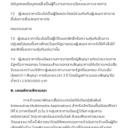
นิติบุคคลหรือบุคคลอื่นเป็นผู้ทิ้งงานตามระเบียบของทางราชการ
7.2 ผู้เสนอราคาต้องไม่เป็นผู้มีผลประโยชน์ร่วมกันกับผู้เสนอราคาราย
อื่นในการยื่นเสนอราคาต่อ
คณะกรรมการ
7.3 ผู้เสนอราคาต้องไม่เป็นผู้ได้รับเอกสิทธิ์หรือความคุ้มกันซึ่งอาจ
ปฏิเสธไม่ยอมขึ้นศาลไทยเว้นแต่รัฐบาลของผู้เสนอราคาจะได้มีคำสั่งให้
สละสิทธิ์และความคุ้มกันเช่นว่านั้น
7.4 ผู้เสนอราคาต้องมีผลงานการขายหรือคู่สัญญา แก่หน่วยงานภาค
รัฐหรือภาคเอกชน โดยแนบสำเนาเอกสารสัญญาการให้บริการ/หนังสือ
รับรองระหว่างบริษัทฯ ผู้เสนอราคางานภาครัฐหรือเอกชน จำนวนไม่
น้อยกว่า 1 สัญญา ภายในระยะเวลา 3 ปี โดยมีมูลค่ารวมของสัญญาไม่
ต่ำกว่า 2,500,000 บาท
8. เกณฑ์การพิจารณา
การจ้างเหมาพัฒนาสื่อประเภทมัลติมีเดียปฏิสัมพันธ์
(Interactive Multimedia Application) สำหรับนักเรียนชั้นมัธยมศึกษา
ปีที่ 6 (ภาคเรียนที่ 2) ใน 3 กลุ่มสาระการเรียนรู้ ได้แก่ กลุ่มสาระ
คณิตศาสตร์ วิทยาศาสตร์และเทคโนโลยี สังคมศึกษาศาสนาและ
วัฒนธรรม ครั้งนี้ พิจารณาโดยให้คณะกรรมการดำเนินการจ้างเป็นผู้คัด
เลือกผู้รับจ้าง โดยพิจารณาข้อเสนอผู้รับจ้างที่มีเอกสารครบถ้วนถูก