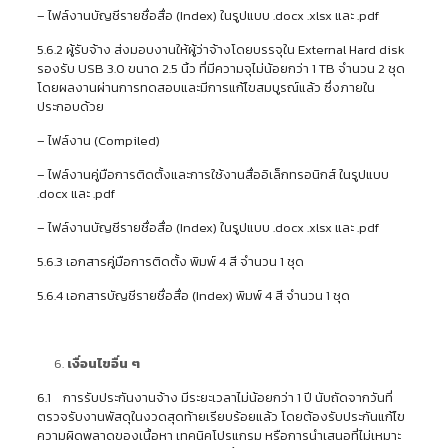
– ไฟล์งานบัญชีรายชื่อสื่อ (Index) ในรูปแบบ .docx .xlsx และ .pdf
5.6.2 ผู้รับจ้าง ส่งมอบงานให้ผู้ว่าจ้างโดยบรรจุใน External Hard disk
รองรับ USB 3.0 ขนาด 2.5 นิ้ว ที่มีความจุไม่น้อยกว่า 1 TB จำนวน 2 ชุด
โดยผลงานผ่านการทดสอบและมีการแก้ไขสมบูรณ์แล้ว ซึ่งภายใน
ประกอบด้วย
– ไฟล์งาน (Compiled)
– ไฟล์งานคู่มือการติดตั้งและการใช้งานสื่ออิเล็กทรอนิกส์ ในรูปแบบ
.docx และ .pdf
– ไฟล์งานบัญชีรายชื่อสื่อ (Index) ในรูปแบบ .docx .xlsx และ .pdf
5.6.3 เอกสารคู่มือการติดตั้ง พิมพ์ 4 สี จำนวน 1 ชุด
5.6.4 เอกสารบัญชีรายชื่อสื่อ (Index) พิมพ์ 4 สี จำนวน 1 ชุด
เงื่อนไขอื่น ๆ
6.1 การรับประกันงานจ้าง มีระยะเวลาไม่น้อยกว่า 1 ปี นับถัดจากวันที่
ตรวจรับงานพัสดุในงวดสุดท้ายเรียบร้อยแล้ว โดยต้องรับประกันแก้ไข
ความผิดพลาดของเนื้อหา เทคนิคโปรแกรม หรือการนำเสนอที่ไม่เหมาะ