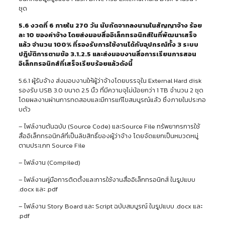
ชุด
5.6 งวดที่ 6 ภายใน 270 วัน นับถัดจากลงนามในสัญญาจ้าง ร้อย
ละ 10 ของค่าจ้าง โดยส่งมอบสื่ออิเล็กทรอนิกส์ในที่พัฒนาเสร็จ
แล้ว จำนวน 100% ที่รองรับการใช้งานได้กับอุปกรณ์ทั้ง 3 ระบบ
ปฎิบัติการตามข้อ 3.1.2.5 และส่งมอบงานสื่อการเรียนการสอน
อิเล็กทรอนิกส์ที่เสร็จเรียบร้อยแล้วดังนี้
5.6.1 ผู้รับจ้าง ส่งมอบงานให้ผู้ว่าจ้างโดยบรรจุใน External Hard disk
รองรับ USB 3.0 ขนาด 2.5 นิ้ว ที่มีความจุไม่น้อยกว่า 1 TB จำนวน 2 ชุด
โดยผลงานผ่านการทดสอบและมีการแก้ไขสมบูรณ์แล้ว ซึ่งภายในประกอ
บด้ว
– ไฟล์งานต้นฉบับ (Source Code) และSource File ทรัพยากรการใช้
สื่ออิเล็กทรอนิกส์ที่เป็นลิขสิทธิ์ของผู้ว่าจ้าง โดยจัดแยกเป็นหมวดหมู่
ตามประเภท Source File
– ไฟล์งาน (Compiled)
– ไฟล์งานคู่มือการติดตั้งและการใช้งานสื่ออิเล็กทรอนิกส์ ในรูปแบบ
.docx และ .pdf
– ไฟล์งาน Story Board และ Script ฉบับสมบูรณ์ ในรูปแบบ .docx และ
.pdf