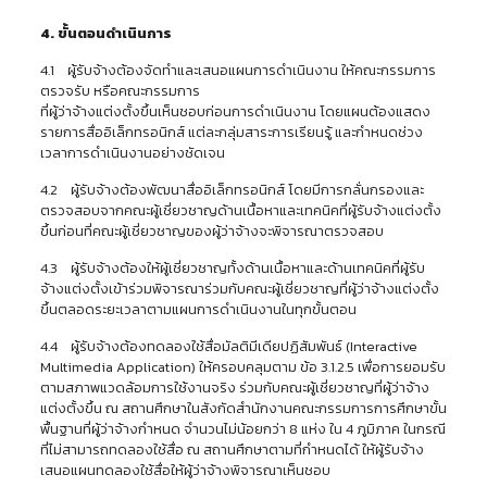
4. ขั้นตอนดำเนินการ
4.1 ผู้รับจ้างต้องจัดทำและเสนอแผนการดำเนินงาน ให้คณะกรรมการ
ตรวจรับ หรือคณะกรรมการ
ที่ผู้ว่าจ้างแต่งตั้งขึ้นเห็นชอบก่อนการดำเนินงาน โดยแผนต้องแสดง
รายการสื่ออิเล็กทรอนิกส์ แต่ละกลุ่มสาระการเรียนรู้ และกำหนดช่วง
เวลาการดำเนินงานอย่างชัดเจน
4.2 ผู้รับจ้างต้องพัฒนาสื่ออิเล็กทรอนิกส์ โดยมีการกลั่นกรองและ
ตรวจสอบจากคณะผู้เชี่ยวชาญด้านเนื้อหาและเทคนิคที่ผู้รับจ้างแต่งตั้ง
ขึ้นก่อนที่คณะผู้เชี่ยวชาญของผู้ว่าจ้างจะพิจารณาตรวจสอบ
4.3 ผู้รับจ้างต้องให้ผู้เชี่ยวชาญทั้งด้านเนื้อหาและด้านเทคนิคที่ผู้รับ
จ้างแต่งตั้งเข้าร่วมพิจารณาร่วมกับคณะผู้เชี่ยวชาญที่ผู้ว่าจ้างแต่งตั้ง
ขึ้นตลอดระยะเวลาตามแผนการดำเนินงานในทุกขั้นตอน
4.4 ผู้รับจ้างต้องทดลองใช้สื่อมัลติมีเดียปฏิสัมพันธ์ (Interactive
Multimedia Application) ให้ครอบคลุมตาม ข้อ 3.1.2.5 เพื่อการยอมรับ
ตามสภาพแวดล้อมการใช้งานจริง ร่วมกับคณะผู้เชี่ยวชาญที่ผู้ว่าจ้าง
แต่งตั้งขึ้น ณ สถานศึกษาในสังกัดสำนักงานคณะกรรมการการศึกษาขั้น
พื้นฐานที่ผู้ว่าจ้างกำหนด จำนวนไม่น้อยกว่า 8 แห่ง ใน 4 ภูมิภาค ในกรณี
ที่ไม่สามารถทดลองใช้สื่อ ณ สถานศึกษาตามที่กำหนดได้ ให้ผู้รับจ้าง
เสนอแผนทดลองใช้สื่อให้ผู้ว่าจ้างพิจารณาเห็นชอบ