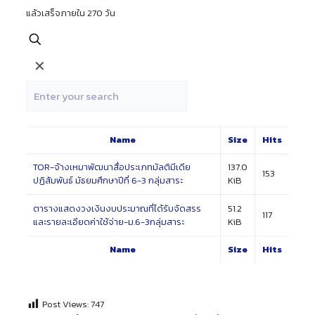
แล้วเสร็จภายใน 270 วัน
✕
Name
Size
Hits
TOR-จ้างเหมาพัฒนาสื่อประเภทมัลติมีเดีย
137.0
153
ปฏิสัมพันธ์ มัธยมศึกษาปีที่ 6-3 กลุ่มสาระ
KiB
ตารางแสดงวงเงินงบประมาณที่ได้รับจัดสรร
51.2
117
และรายละเอียดค่าใช้จ่าย-ม.6-3กลุ่มสาระ
KiB
Name
Size
Hits
Post Views:
747