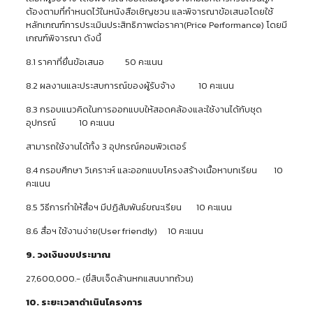
ต้องตามที่กำหนดไว้ในหนังสือเชิญชวน และพิจารณาข้อเสนอโดยใช้
หลักเกณฑ์การประเมินประสิทธิภาพต่อราคา(Price Performance) โดยมี
เกณฑ์พิจารณา ดังนี้
8.1 ราคาที่ยื่นข้อเสนอ 50 คะแนน
8.2 ผลงานและประสบการณ์ของผู้รับจ้าง 10 คะแนน
8.3 กรอบแนวคิดในการออกแบบให้สอดคล้องและใช้งานได้กับชุด
อุปกรณ์ 10 คะแนน
สามารถใช้งานได้ทั้ง 3 อุปกรณ์คอมพิวเตอร์
8.4 กรอบศึกษา วิเคราะห์ และออกแบบโครงสร้างเนื้อหาบทเรียน 10
คะแนน
8.5 วิธีการทำให้สื่อฯ มีปฏิสัมพันธ์ขณะเรียน 10 คะแนน
8.6 สื่อฯ ใช้งานง่าย(User friendly) 10 คะแนน
9. วงเงินงบประมาณ
27,600,000.- (ยี่สิบเจ็ดล้านหกแสนบาทถ้วน)
10. ระยะเวลาดำเนินโครงการ