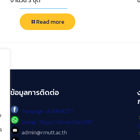
จำนวน 3 ชุด
ช
Read more
ข้อมูลการติดต่อ
Fanpage : AritRMUTT
ง
Line@ : https://lin.ee/tXe209C
โ
้
admin@rmutt.ac.th