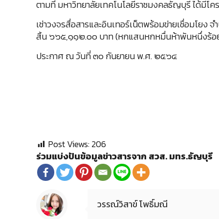
ตามที่ มหาวิทยาลัยเทคโนโลยีราชมงคลธัญบุรี ได้มีโคร
เช่าวงจรสื่อสารและอินเทอร์เน็ตพร้อมข่ายเชื่อมโยง จำน
สิ้น ๖๖๕,๑๑๒.๐๐ บาท (หกแสนหกหมื่นห้าพันหนึ่งร้อยสิ
ประกาศ ณ วันที่ ๓๐ กันยายน พ.ศ. ๒๕๖๔
Post Views:
206
ร่วมแบ่งปันข้อมูลข่าวสารจาก สวส. มทร.ธัญบุรี
วรรณ์วิสาข์ โพธิ์มณี