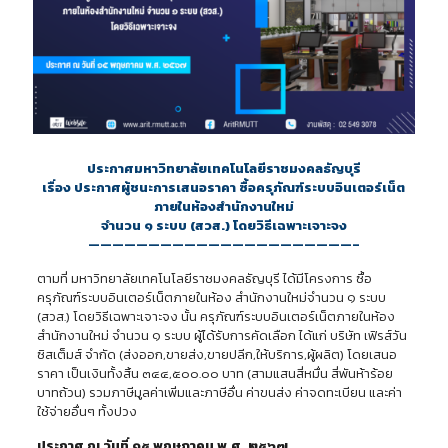
ประกาศมหาวิทยาลัยเทคโนโลยีราชมงคลธัญบุรี
เรื่อง ประกาศผู้ชนะการเสนอราคา ซื้อครุภัณฑ์ระบบอินเตอร์เน็ต
ภายในห้องสำนักงานใหม่
จำนวน ๑ ระบบ (สวส.) โดยวิธีเฉพาะเจาะจง
——————————————————————–
ตามที่ มหาวิทยาลัยเทคโนโลยีราชมงคลธัญบุรี ได้มีโครงการ ซื้อ
ครุภัณฑ์ระบบอินเตอร์เน็ตภายในห้อง สำนักงานใหม่จำนวน ๑ ระบบ
(สวส.) โดยวิธีเฉพาะเจาะจง นั้น ครุภัณฑ์ระบบอินเตอร์เน็ตภายในห้อง
สำนักงานใหม่ จำนวน ๑ ระบบ ผู้ได้รับการคัดเลือก ได้แก่ บริษัท เฟิรส์วัน
ซิสเต็มส์ จำกัด (ส่งออก,ขายส่ง,ขายปลีก,ให้บริการ,ผู้ผลิต) โดยเสนอ
ราคา เป็นเงินทั้งสิ้น ๓๔๔,๕๐๐.๐๐ บาท (สามแสนสี่หมื่น สี่พันห้าร้อย
บาทถ้วน) รวมภาษีมูลค่าเพิ่มและภาษีอื่น ค่าขนส่ง ค่าจดทะเบียน และค่า
ใช้จ่ายอื่นๆ ทั้งปวง
ประกาศ ณ วันที่ ๑๕ พฤษภาคม พ.ศ. ๒๕๖๗