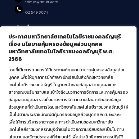
admin@rmutt.ac.th
02 549 3074
บริการอื่นๆ ของ สวส.
ประกาศมหาวิทยาลัยเทคโนโลยีราชมงคลธัญบุรี
ศูนย์สื่อดิจิทัล
เรื่อง นโยบายคุ้มครองข้อมูลส่วนบุคคล
ศูนย์นวัตกรรมและความรู้
มหาวิทยาลัยเทคโนโลยีราชมงคลธัญบุรี พ.ศ.
ศูนย์พัฒนาและบริการนวัตกรรมดิจิทัล
2566
สมัยใหม่ (MoSeC)
โดยที่เป็นการสมควรให้มีประกาศกำหนดนโยบายคุ้มครองข้อมูลส่วน
บุคคล เพื่อให้บุคลากรนักศึกษา นักเรียนในสังกัดมหาวิทยาลัย
งานบริการวิชาการให้กับหน่วยงานภายนอก
เทคโนโลยีราชมงคลธัญรี ในฐานะเจ้าของข้อมูลส่วนบุคคลและ
สาธารณชนรับทราบและเข้าใจถึงแนวทางการจัดการและการคุ้มครอง
โครงการส่งเสริมและพัฒนาผู้ประกอบการ SME โดย. มทร.ธัญบุรี
ข้อมูลส่วนบุคคล รวมถึงมาตรการรักษาความปลอดภัยของข้อมูล
กิจกรรมการเชื่อมโยงเครือข่ายผู้ให้บริการเครื่องจักรกลทางการ
ส่วนบุคคลที่ดำเนินการโดยมหาวิทยาลัยเทคโนโลยีราชมงคลธัญบุรี ให้
เกษตร ภายใต้โครงการส่งเสริมการรแปรรูปสินค้าเกษตรระดับชุมชน
เป็นไปตามพระราชบัญญัติคุ้มครองข้อมูลส่วนบุคคล พ.ศ. ๒๕๖๖
กรมส่งเสริมอุตสาหกรรม
โครงการยกระดับเศรษฐกิจและสังคมรายตำบลแบบบูรณาการ (1
เพื่อให้การบริหารราชการและการดำเนินงานของมหาวิทยาลัย
ตำบล 1 มหาวิทยาลัย)
เทคโนโลยีราชมงคลธัญบุรีดำเนินไปด้วยความเรียบร้อย เป็นไปตาม
นโยบายและวัตถุประสงค์ที่กำหนดไว้ เพื่อประสิทธิภาพในการปฏิบัติ