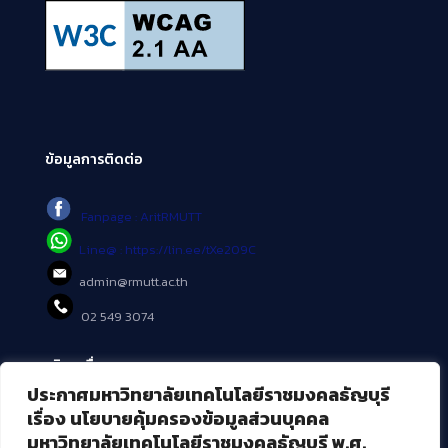
ข้อมูลการติดต่อ
Fanpage : AritRMUTT
Line@ : https://lin.ee/tXe209C
admin@rmutt.ac.th
02 549 3074
บริการอื่นๆ ของ สวส.
ประกาศมหาวิทยาลัยเทคโนโลยีราชมงคลธัญบุรี
ศูนย์สื่อดิจิทัล
เรื่อง นโยบายคุ้มครองข้อมูลส่วนบุคคล
ศูนย์นวัตกรรมและความรู้
มหาวิทยาลัยเทคโนโลยีราชมงคลธัญบุรี พ.ศ.