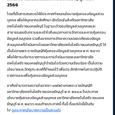
ศูนย์พัฒนาและบริการนวัตกรรมดิจิทัล
2566
สมัยใหม่ (MoSeC)
โดยที่เป็นการสมควรให้มีประกาศกำหนดนโยบายคุ้มครองข้อมูลส่วน
บุคคล เพื่อให้บุคลากรนักศึกษา นักเรียนในสังกัดมหาวิทยาลัย
งานบริการวิชาการให้กับหน่วยงานภายนอก
เทคโนโลยีราชมงคลธัญรี ในฐานะเจ้าของข้อมูลส่วนบุคคลและ
สาธารณชนรับทราบและเข้าใจถึงแนวทางการจัดการและการคุ้มครอง
โครงการส่งเสริมและพัฒนาผู้ประกอบการ SME โดย. มทร.ธัญบุรี
ข้อมูลส่วนบุคคล รวมถึงมาตรการรักษาความปลอดภัยของข้อมูล
กิจกรรมการเชื่อมโยงเครือข่ายผู้ให้บริการเครื่องจักรกลทางการ
ส่วนบุคคลที่ดำเนินการโดยมหาวิทยาลัยเทคโนโลยีราชมงคลธัญบุรี ให้
เกษตร ภายใต้โครงการส่งเสริมการรแปรรูปสินค้าเกษตรระดับชุมชน
เป็นไปตามพระราชบัญญัติคุ้มครองข้อมูลส่วนบุคคล พ.ศ. ๒๕๖๖
กรมส่งเสริมอุตสาหกรรม
โครงการยกระดับเศรษฐกิจและสังคมรายตำบลแบบบูรณาการ (1
เพื่อให้การบริหารราชการและการดำเนินงานของมหาวิทยาลัย
ตำบล 1 มหาวิทยาลัย)
เทคโนโลยีราชมงคลธัญบุรีดำเนินไปด้วยความเรียบร้อย เป็นไปตาม
นโยบายและวัตถุประสงค์ที่กำหนดไว้ เพื่อประสิทธิภาพในการปฏิบัติ
ราชการและเพื่อคุ้มครองข้อมูลส่วนบุคคล
อาศัยอำนาจตามความในมาตรา ๑๗(๒) แห่งพระราชบัญญัติ
มหาวิทยาลัยเทคโนโลยีราชมงคลธัญบุรี พ.ศ. ๒๕๔๘ จึงประกาศ
© 2021 สำนักวิทยบริการและเทคโนโลยีสารสนเทศ มหาวิทยาลัย
นโยบายคุ้มครองข้อมูลส่วนบุคคล มหาวิทยาลัยเทคโนโลยีราชมงคล
เทคโนโลยีราชมงคลธัญบุรี
ธัญบุรี พ.ศ. ๒๕๖๖ แนบท้ายประกาศนี้ ทั้งนี้ ตั้งแต่บัดนี้เป็นต้น
ไป
ดูประกาศนโยบายความเป็นส่วนตัว