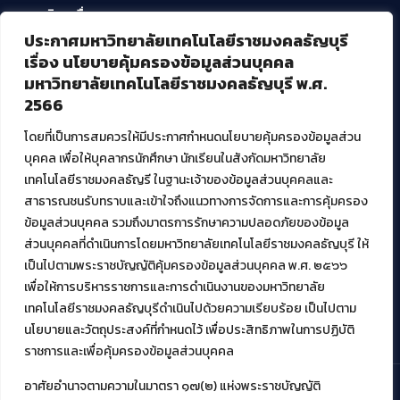
บริการอื่นๆ ของ สวส.
ประกาศมหาวิทยาลัยเทคโนโลยีราชมงคลธัญบุรี
ศูนย์สื่อดิจิทัล
เรื่อง นโยบายคุ้มครองข้อมูลส่วนบุคคล
ศูนย์นวัตกรรมและความรู้
มหาวิทยาลัยเทคโนโลยีราชมงคลธัญบุรี พ.ศ.
ศูนย์พัฒนาและบริการนวัตกรรมดิจิทัล
2566
สมัยใหม่ (MoSeC)
โดยที่เป็นการสมควรให้มีประกาศกำหนดนโยบายคุ้มครองข้อมูลส่วน
บุคคล เพื่อให้บุคลากรนักศึกษา นักเรียนในสังกัดมหาวิทยาลัย
งานบริการวิชาการให้กับหน่วยงานภายนอก
เทคโนโลยีราชมงคลธัญรี ในฐานะเจ้าของข้อมูลส่วนบุคคลและ
สาธารณชนรับทราบและเข้าใจถึงแนวทางการจัดการและการคุ้มครอง
โครงการส่งเสริมและพัฒนาผู้ประกอบการ SME โดย. มทร.ธัญบุรี
ข้อมูลส่วนบุคคล รวมถึงมาตรการรักษาความปลอดภัยของข้อมูล
กิจกรรมการเชื่อมโยงเครือข่ายผู้ให้บริการเครื่องจักรกลทางการ
ส่วนบุคคลที่ดำเนินการโดยมหาวิทยาลัยเทคโนโลยีราชมงคลธัญบุรี ให้
เกษตร ภายใต้โครงการส่งเสริมการรแปรรูปสินค้าเกษตรระดับชุมชน
เป็นไปตามพระราชบัญญัติคุ้มครองข้อมูลส่วนบุคคล พ.ศ. ๒๕๖๖
กรมส่งเสริมอุตสาหกรรม
โครงการยกระดับเศรษฐกิจและสังคมรายตำบลแบบบูรณาการ (1
เพื่อให้การบริหารราชการและการดำเนินงานของมหาวิทยาลัย
ตำบล 1 มหาวิทยาลัย)
เทคโนโลยีราชมงคลธัญบุรีดำเนินไปด้วยความเรียบร้อย เป็นไปตาม
นโยบายและวัตถุประสงค์ที่กำหนดไว้ เพื่อประสิทธิภาพในการปฏิบัติ
ราชการและเพื่อคุ้มครองข้อมูลส่วนบุคคล
อาศัยอำนาจตามความในมาตรา ๑๗(๒) แห่งพระราชบัญญัติ