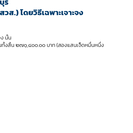
ุรี
สวส.) โดยวิธีเฉพาะเจาะจง
ง นั้น
เงินทั้งสิ้น ๒๗๑,๔๐๐.๐๐ บาท (สองแสนเจ็ดหมื่นหนึ่ง