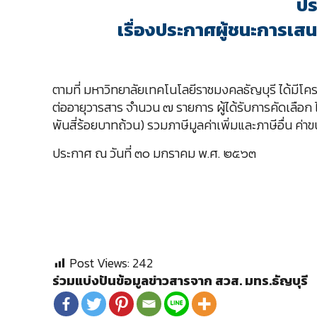
ปร
เรื่องประกาศผู้ชนะการเส
ตามที่ มหาวิทยาลัยเทคโนโลยีราชมงคลธัญบุรี ได้มีโค
ต่ออายุวารสาร จำนวน ๗ รายการ ผู้ได้รับการคัดเลือก ไ
พันสี่ร้อยบาทถ้วน) รวมภาษีมูลค่าเพิ่มและภาษีอื่น ค่าข
ประกาศ ณ วันที่ ๓๐ มกราคม พ.ศ. ๒๕๖๓
Post Views:
242
ร่วมแบ่งปันข้อมูลข่าวสารจาก สวส. มทร.ธัญบุรี