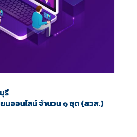
ุรี
รียนออนไลน์ จำนวน ๑ ชุด (สวส.)