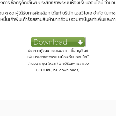
งการ ซื้อครุภัณฑ์เพิ่มประสิทธิภาพระบบห้องเรียนออนไลน์ จำนวน ๑
๑ ชุด ผู้ได้รับการคัดเลือก ได้แก่ บริษัท เอสวีโอเอ จำกัด (มหาช
มื่นเก้าพันเก้าร้อยสามสิบห้าบาทถ้วน) รวมภาษีมูลค่าเพิ่มและภาษีอ
ประกาศผู้ชนะการเสนอราคา ซื้อครุภัณฑ์
เพิ่มประสิทธิภาพระบบห้องเรียนออนไลน์
จำนวน ๑ ชุด (สวส.) โดยวิธีเฉพาะเจาะจง
(39.0 KiB, 156 downloads)