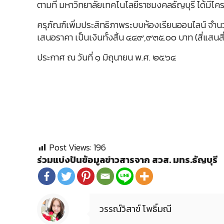
ตามที่ มหาวิทยาลัยเทคโนโลยีราชมงคลธัญบุรี ได้มีโคร
ครุภัณฑ์เพิ่มประสิทธิภาพระบบห้องเรียนออนไลน์ จำนวน 
เสนอราคา เป็นเงินทั้งสิ้น ๔๔๙,๙๓๕.๐๐ บาท (สี่แสนสี่ห
ประกาศ ณ วันที่ ๑ มิถุนายน พ.ศ. ๒๕๖๔
Post Views:
196
ร่วมแบ่งปันข้อมูลข่าวสารจาก สวส. มทร.ธัญบุรี
วรรณ์วิสาข์ โพธิ์มณี