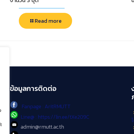
จำนวน 3 ชุด
ช
Read more
ข้อมูลการติดต่อ
Fanpage : AritRMUTT
ง
Line@ : https://lin.ee/tXe209C
โ
้
admin@rmutt.ac.th