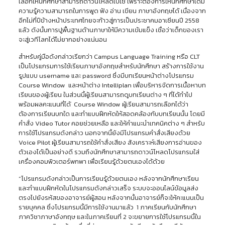
เลือกให้นักศึกษาสามารถดาวน์โหลดไปใช้ เพราะต้องการให้นักศึกษาได้มี
ความรู้ความสามารถในการพูด ฟัง อ่าน เขียน ภาษาอังกฤษได้ เนื่องจาก
อีกไม่กี่ปีข้างหน้าประเทศไทยจะก้าวสู่การเป็นประชาคมอาเซียนปี 2558
แล้ว ดังนั้นการปูพื้นฐานด้านภาษาให้มีความเข้มแข็ง เชื่อว่าเด็กของเรา
จะสู่เวทีโลกได้ไม่ยากอย่างแน่นอน
สำหรับคู่มือดังกล่าวเรียกว่า Campus Language Training หรือ CLT
เป็นโปรแกรมการใช้เรียนภาษาอังกฤษสำหรับนักศึกษา สร้างการใช้งาน
รูปแบบ username และ password ซึ่งมีบทเรียนหน้าต่างโปรแกรม
Course Window และหน้าต่าง Intelliplan เพื่อบริหารจัดการเนื้อหาบท
เรียนของผู้เรียน ในส่วนนี้ผู้เรียนสามารถดูบทเรียนต่าง ๆ ที่ได้ทำไป
พร้อมผลคะแนนที่ได้ Course Window ผู้เรียนสามารถเลือกได้ว่า
ต้องการเรียนบทใด และทำแบบฝึกหัดให้สอดคล้องกับบทเรียนนั้น โดยมี
คำสั่ง Video Tutor คอยช่วยเหลือ และให้คำแนะนำเทคนิคต่าง ๆ สำหรับ
การใช้โปรแกรมดังกล่าว นอกจากนี้ยังมีโปรแกรมคำสั่งเสียงด้วย
Voice Pilot ผู้เรียนสามารถใช้คำสั่งเสียง สังเคราะห์เสียงการอ่านของ
ตัวเองได้เป็นอย่างดี รวมถึงนักศึกษาสามารถดาวน์โหลดโปรแกรมใส่
เครื่องคอมพิวเตอร์พกพา เพื่อเรียนรู้ด้วยตนเองได้ด้วย
“โปรแกรมดังกล่าวเป็นการเรียนรู้ด้วยตนเอง หลังจากนักศึกษาเรียน
และทำแบบฝึกหัดในโปรแกรมดังกล่าวเสร็จ ระบบจะออนไลน์ข้อมูลส่ง
ตรงไปยังรหัสของอาจารย์ผู้สอน หลังจากนั้นอาจารย์ก็จะให้คะแนนเป็น
รายบุคคล ซึ่งโปรแกรมนี้มีการใช้งานมาแล้ว 1 ภาคเรียนกับนักศึกษา
ภาควิชาภาษาอังกฤษ และในภาคเรียนที่ 2 จะขยายการใช้โปรแกรมนี้ใน