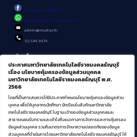
Fanpage : AritRMUTT
Line@ : https://lin.ee/tXe209C
admin@rmutt.ac.th
02 549 3074
บริการอื่นๆ ของ สวส.
ประกาศมหาวิทยาลัยเทคโนโลยีราชมงคลธัญบุรี
ศูนย์สื่อดิจิทัล
เรื่อง นโยบายคุ้มครองข้อมูลส่วนบุคคล
ศูนย์นวัตกรรมและความรู้
มหาวิทยาลัยเทคโนโลยีราชมงคลธัญบุรี พ.ศ.
ศูนย์พัฒนาและบริการนวัตกรรมดิจิทัล
2566
สมัยใหม่ (MoSeC)
โดยที่เป็นการสมควรให้มีประกาศกำหนดนโยบายคุ้มครองข้อมูลส่วน
บุคคล เพื่อให้บุคลากรนักศึกษา นักเรียนในสังกัดมหาวิทยาลัย
งานบริการวิชาการให้กับหน่วยงานภายนอก
เทคโนโลยีราชมงคลธัญรี ในฐานะเจ้าของข้อมูลส่วนบุคคลและ
สาธารณชนรับทราบและเข้าใจถึงแนวทางการจัดการและการคุ้มครอง
โครงการส่งเสริมและพัฒนาผู้ประกอบการ SME โดย. มทร.ธัญบุรี
ข้อมูลส่วนบุคคล รวมถึงมาตรการรักษาความปลอดภัยของข้อมูล
กิจกรรมการเชื่อมโยงเครือข่ายผู้ให้บริการเครื่องจักรกลทางการ
ส่วนบุคคลที่ดำเนินการโดยมหาวิทยาลัยเทคโนโลยีราชมงคลธัญบุรี ให้
เกษตร ภายใต้โครงการส่งเสริมการรแปรรูปสินค้าเกษตรระดับชุมชน