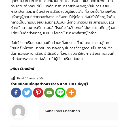
ทุกคณะสาขาวิชาด้วย ซึ่งที่ผ่านมาผลตอบรับดีและนักศึกษามีพัฒนาการ
ด้านภาษาอังกฤษดีขึ้น นักศึกษาสามารถสร้างแรงจูงใจในการเรียน
ภาษาอังกฤษมากขึ้นกว่าการเรียนแบบรูปแบบเดิม ที่บางครั้งก็อายเพื่อน
หรือครูผู้สอนที่ตัวเราจะฟังภาษาอังกฤษไม่รู้เรื่อง ทั้งนี้ถือได้ว่าคู่มือดัง
กล่าวเป็นบทเรียนออนไลน์อีกรูปแบบหนึ่งที่จะมาช่วยเสริมการเรียนรู้ใน
ห้องเรียน และการเรียนแบบอีเลิร์นนิ่ง ในลักษณะนี้ไม่ใช่มาแทนที่ครูผู้สอน
แต่จะเป็นตัวช่วยอีกรูปแบบหนึ่งเท่านั้น” อ.พงศ์พิชญ์ กล่าว
นับได้ว่าบทเรียนออนไลน์เป็นส่วนหนึ่งในการเชื่อมโยงเยาวชนสู่โลก
ไซเบอร์ เพื่อพัฒนาทักษะภาษาอังกฤษในการก้าวสู่ความเป็นสากล ดัง
นั้นการสรรหาบทเรียน อีเลิร์นนิ่ง ที่เหมาะสมมาใช้ในการเรียนการสอนก็
เท่ากับการสรรหาหนังสือมาให้ผู้เรียนเรียนนั่นเอง.
อุทิตา รัตนภักดี
Post Views:
266
ร่วมแบ่งปันข้อมูลข่าวสารจาก สวส. มทร.ธัญบุรี
Kanoknan Chanthon