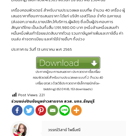
เครื่องคอมพิวเตอร์ สำหรับงานประมวลผล แบบที่๒ จำนวน 40 เครื่อง ผู้
เสนอราคาที่ชนะการเสนอราคา ได้แก่ บริษัท เอสวีโอเอ จำกัด (มหาชน)
(ส่งออก,ขายส่ง,ขายปลีก,ให้บริการ,ผู้ผลิต) ซึ่งเป็นผู้ประกอบการ
สัญชาติไทย เป็นเงินทั้งสิ้น 1,191,980.00 บาท (หนึ่งล้านหนึ่งแสนเก้า
หมื่นหนึ่งพันเก้าร้อยแปดสิบบาทถ้วน) รวมภาษีมูลค่าเพิ่มและภาษีอื่น ค่า
ขนส่ง ค่าจดทะเบียน และค่าใช้จ่ายอื่นๆ ทั้งปวง
ประกาศ ณ วันที่ 13 มกราคม พ.ศ. 2565
ประกาศผู้ชนะการเสนอราคา ประกวดราคาซื้อเครื่อง
คอมพิวเตอร์ สำหรับงานประมวลผล แบบที่ 2 จำนวน 40
เครื่อง (สวส.) ด้วยวิธีประกวดราคาอิเล็กทรอนิกส์ (e-
bidding) (62.0 KiB, 153 downloads)
Post Views:
221
ร่วมแบ่งปันข้อมูลข่าวสารจาก สวส. มทร.ธัญบุรี
วรรณ์วิสาข์ โพธิ์มณี