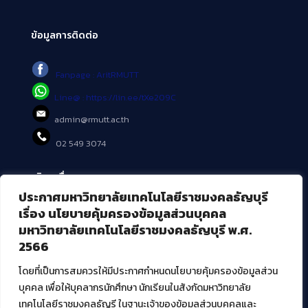
ข้อมูลการติดต่อ
Fanpage : AritRMUTT
Line@ : https://lin.ee/tXe209C
admin@rmutt.ac.th
02 549 3074
บริการอื่นๆ ของ สวส.
ประกาศมหาวิทยาลัยเทคโนโลยีราชมงคลธัญบุรี
ศูนย์สื่อดิจิทัล
เรื่อง นโยบายคุ้มครองข้อมูลส่วนบุคคล
ศูนย์นวัตกรรมและความรู้
มหาวิทยาลัยเทคโนโลยีราชมงคลธัญบุรี พ.ศ.
ศูนย์พัฒนาและบริการนวัตกรรมดิจิทัล
2566
สมัยใหม่ (MoSeC)
โดยที่เป็นการสมควรให้มีประกาศกำหนดนโยบายคุ้มครองข้อมูลส่วน
บุคคล เพื่อให้บุคลากรนักศึกษา นักเรียนในสังกัดมหาวิทยาลัย
งานบริการวิชาการให้กับหน่วยงานภายนอก
เทคโนโลยีราชมงคลธัญรี ในฐานะเจ้าของข้อมูลส่วนบุคคลและ