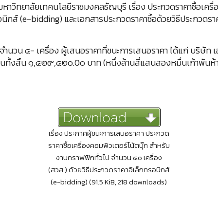
วิทยาลัยเทคนโลยีราชมงคลธัญบุรี เรื่อง ประกวดราคาซื้อเครื่อ
รอนิกส์ (e-bidding) และเอกสารประกวดราคาซื้อด้วยวิธีประกวดรา
จำนวน ๔- เครื่อง ผู้เสนอราคาที่ชนะการเสนอราคา ได้แก่ บริษัท เ
ินทั้งสิ้น ๑,๔๒๙,๕๒๐.0๐ บาท (หนึ่งล้านสี่แสนสองหมื่นเก้าพันห้าร
เรื่อง ประกาศผู้ชนะการเสนอราคา ประกวด
ราคาซื้อเครื่องคอมพิวเตอร์โน้ตบุ๊ก สำหรับ
งานกราฟฟิกทั่วไป จำนวน ๔๐ เครื่อง
(สวส.) ด้วยวิธีประกวดราคาอิเล็กทรอนิกส์
(e-bidding) (91.5 KiB, 218 downloads)