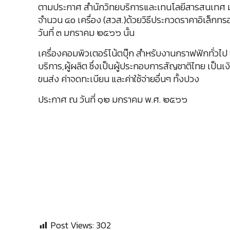
ตามประกาศ สำนักวิทยบริการและเทนโลยีสารสนเทศ มหา
จำนวน ๔o เครื่อง (สวส.)ด้วยวิธีประกวดราคาอิเล็กท
วันที่ ๓ มกราคม ๒๕๖๖ นั้น
เครื่องคอมพิวเตอร์โน้ตบุ๊ก สำหรับงานกราฟฟิกทั่วไป 
บริการ,ผู้ผลิต ซึ่งเป็นผู้ประกอบการสัญชาติไทย เป็นเง
ขนส่ง ค่าจดทะเบียน และค่าใช้จ่ายอื่นๆ ทั้งปวง
ประกาศ ณ วันที่ ๑๒ มกราคม พ.ศ. ๒๕๖๖
Post Views:
302