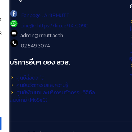
Fanpage : AritRMUTT
ง
Line@ : https://lin.ee/tXe209C
โ
้
admin@rmutt.ac.th
เ
02 549 3074
ม
บริการอื่นๆ ของ สวส.
บ
ศูนย์สื่อดิจิทัล
ศูนย์นวัตกรรมและความรู้
ศูนย์พัฒนาและบริการนวัตกรรมดิจิทัล
สมัยใหม่ (MoSeC)