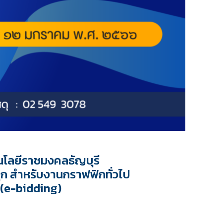
โลยีราชมงคลธัญบุรี
ุ๊ก สำหรับงานกราฟฟิกทั่วไป
์ (e-bidding)