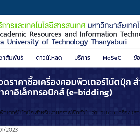
ชาสัมพันธ์
ดาวน์โหลด
บริการ
MoSeC
ข้
ราคาซื้อเครื่องคอมพิวเตอร์โน้ตบุ๊ก 
ราคาอิเล็กทรอนิกส์ (e-bidding)
วเตอร์โน้ตบุ๊ก สำหรับงานกราฟฟิกทั่วไป จำนวน ๔๐ เครื่อง (สวส
01/2023