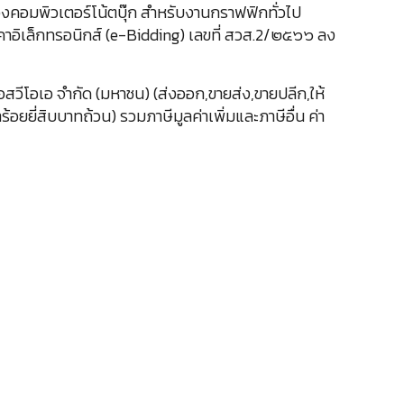
งคอมพิวเตอร์โน้ตบุ๊ก สำหรับงานกราฟฟิกทั่วไป
คาอิเล็กทรอนิกส์ (e-Bidding) เลขที่ สวส.2/๒๕๖๖ ลง
อสวีโอเอ จำกัด (มหาชน) (ส่งออก,ขายส่ง,ขายปลีก,ให้
้อยยี่สิบบาทถ้วน) รวมภาษีมูลค่าเพิ่มและภาษีอื่น ค่า