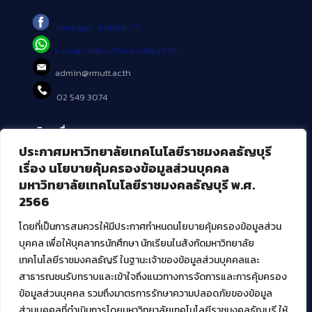
Fanpage : AritRMUTT
Line@ : https://lin.ee/tXe209C
admin@rmutt.ac.th
02 549 3074
บริการอื่นๆ ของ สวส.
ประกาศมหาวิทยาลัยเทคโนโลยีราชมงคลธัญบุรี
ศูนย์สื่อดิจิทัล
เรื่อง นโยบายคุ้มครองข้อมูลส่วนบุคคล
ศูนย์นวัตกรรมและความรู้
มหาวิทยาลัยเทคโนโลยีราชมงคลธัญบุรี พ.ศ.
ศูนย์พัฒนาและบริการนวัตกรรมดิจิทัล
2566
สมัยใหม่ (MoSeC)
โดยที่เป็นการสมควรให้มีประกาศกำหนดนโยบายคุ้มครองข้อมูลส่วน
บุคคล เพื่อให้บุคลากรนักศึกษา นักเรียนในสังกัดมหาวิทยาลัย
งานบริการวิชาการให้กับหน่วยงานภายนอก
เทคโนโลยีราชมงคลธัญรี ในฐานะเจ้าของข้อมูลส่วนบุคคลและ
สาธารณชนรับทราบและเข้าใจถึงแนวทางการจัดการและการคุ้มครอง
โครงการส่งเสริมและพัฒนาผู้ประกอบการ SME โดย. มทร.ธัญบุรี
ข้อมูลส่วนบุคคล รวมถึงมาตรการรักษาความปลอดภัยของข้อมูล
กิจกรรมการเชื่อมโยงเครือข่ายผู้ให้บริการเครื่องจักรกลทางการ
ส่วนบุคคลที่ดำเนินการโดยมหาวิทยาลัยเทคโนโลยีราชมงคลธัญบุรี ให้