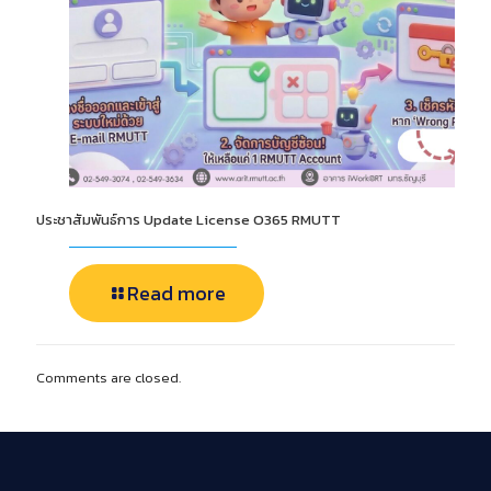
ประชาสัมพันธ์การ Update License O365 RMUTT
Read more
Comments are closed.