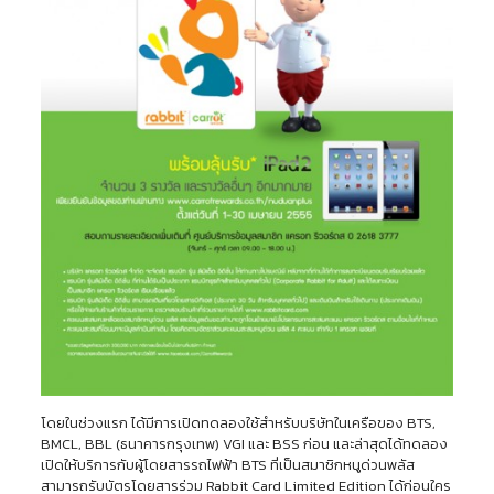
โดยในช่วงแรก ได้มีการเปิดทดลองใช้สำหรับบริษัทในเครือของ BTS,
BMCL, BBL (ธนาคารกรุงเทพ) VGI และ BSS ก่อน และล่าสุดได้ทดลอง
เปิดให้บริการกับผู้โดยสารรถไฟฟ้า BTS ที่เป็นสมาชิกหนูด่วนพลัส
สามารถรับบัตรโดยสารร่วม Rabbit Card Limited Edition ได้ก่อนใคร