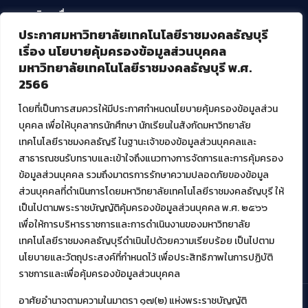
บริการอื่นๆ ของ สวส.
ประกาศมหาวิทยาลัยเทคโนโลยีราชมงคลธัญบุรี
ศูนย์สื่อดิจิทัล
เรื่อง นโยบายคุ้มครองข้อมูลส่วนบุคคล
ศูนย์นวัตกรรมและความรู้
มหาวิทยาลัยเทคโนโลยีราชมงคลธัญบุรี พ.ศ.
ศูนย์พัฒนาและบริการนวัตกรรมดิจิทัล
2566
สมัยใหม่ (MoSeC)
โดยที่เป็นการสมควรให้มีประกาศกำหนดนโยบายคุ้มครองข้อมูลส่วน
บุคคล เพื่อให้บุคลากรนักศึกษา นักเรียนในสังกัดมหาวิทยาลัย
งานบริการวิชาการให้กับหน่วยงานภายนอก
เทคโนโลยีราชมงคลธัญรี ในฐานะเจ้าของข้อมูลส่วนบุคคลและ
สาธารณชนรับทราบและเข้าใจถึงแนวทางการจัดการและการคุ้มครอง
โครงการส่งเสริมและพัฒนาผู้ประกอบการ SME โดย. มทร.ธัญบุรี
ข้อมูลส่วนบุคคล รวมถึงมาตรการรักษาความปลอดภัยของข้อมูล
กิจกรรมการเชื่อมโยงเครือข่ายผู้ให้บริการเครื่องจักรกลทางการ
ส่วนบุคคลที่ดำเนินการโดยมหาวิทยาลัยเทคโนโลยีราชมงคลธัญบุรี ให้
เกษตร ภายใต้โครงการส่งเสริมการรแปรรูปสินค้าเกษตรระดับชุมชน
เป็นไปตามพระราชบัญญัติคุ้มครองข้อมูลส่วนบุคคล พ.ศ. ๒๕๖๖
กรมส่งเสริมอุตสาหกรรม
โครงการยกระดับเศรษฐกิจและสังคมรายตำบลแบบบูรณาการ (1
เพื่อให้การบริหารราชการและการดำเนินงานของมหาวิทยาลัย
ตำบล 1 มหาวิทยาลัย)
เทคโนโลยีราชมงคลธัญบุรีดำเนินไปด้วยความเรียบร้อย เป็นไปตาม
นโยบายและวัตถุประสงค์ที่กำหนดไว้ เพื่อประสิทธิภาพในการปฏิบัติ
ราชการและเพื่อคุ้มครองข้อมูลส่วนบุคคล
อาศัยอำนาจตามความในมาตรา ๑๗(๒) แห่งพระราชบัญญัติ