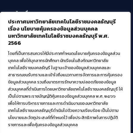
บริการอื่นๆ ของ สวส.
ประกาศมหาวิทยาลัยเทคโนโลยีราชมงคลธัญบุรี
ศูนย์สื่อดิจิทัล
เรื่อง นโยบายคุ้มครองข้อมูลส่วนบุคคล
ศูนย์นวัตกรรมและความรู้
มหาวิทยาลัยเทคโนโลยีราชมงคลธัญบุรี พ.ศ.
ศูนย์พัฒนาและบริการนวัตกรรมดิจิทัล
2566
สมัยใหม่ (MoSeC)
โดยที่เป็นการสมควรให้มีประกาศกำหนดนโยบายคุ้มครองข้อมูลส่วน
บุคคล เพื่อให้บุคลากรนักศึกษา นักเรียนในสังกัดมหาวิทยาลัย
งานบริการวิชาการให้กับหน่วยงานภายนอก
เทคโนโลยีราชมงคลธัญรี ในฐานะเจ้าของข้อมูลส่วนบุคคลและ
สาธารณชนรับทราบและเข้าใจถึงแนวทางการจัดการและการคุ้มครอง
โครงการส่งเสริมและพัฒนาผู้ประกอบการ SME โดย. มทร.ธัญบุรี
ข้อมูลส่วนบุคคล รวมถึงมาตรการรักษาความปลอดภัยของข้อมูล
กิจกรรมการเชื่อมโยงเครือข่ายผู้ให้บริการเครื่องจักรกลทางการ
ส่วนบุคคลที่ดำเนินการโดยมหาวิทยาลัยเทคโนโลยีราชมงคลธัญบุรี ให้
เกษตร ภายใต้โครงการส่งเสริมการรแปรรูปสินค้าเกษตรระดับชุมชน
เป็นไปตามพระราชบัญญัติคุ้มครองข้อมูลส่วนบุคคล พ.ศ. ๒๕๖๖
กรมส่งเสริมอุตสาหกรรม
โครงการยกระดับเศรษฐกิจและสังคมรายตำบลแบบบูรณาการ (1
เพื่อให้การบริหารราชการและการดำเนินงานของมหาวิทยาลัย
ตำบล 1 มหาวิทยาลัย)
เทคโนโลยีราชมงคลธัญบุรีดำเนินไปด้วยความเรียบร้อย เป็นไปตาม
นโยบายและวัตถุประสงค์ที่กำหนดไว้ เพื่อประสิทธิภาพในการปฏิบัติ
ราชการและเพื่อคุ้มครองข้อมูลส่วนบุคคล