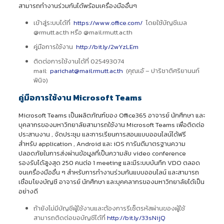
สามารถทำงานร่วมกันได้พร้อมเครื่องมืออื่นๆ
เข้าสู่ระบบได้ที่
https://www.office.com/
โดยใช้บัญชีเมล
@rmutt.ac.th หรือ @mail.rmutt.ac.th
คู่มือการใช้งาน
http://bit.ly/2wYzLEm
ติดต่อการใช้งานได้ที่ 025493074
mail:
parichat@mail.rmutt.ac.th
(คุณเอ้ – ปาริชาติศริยานนท์
พินิจ)
คู่มือการใช้งาน Microsoft Teams
Microsoft Teams เป็นผลิตภัณฑ์ของ Office365 อาจารย์ นักศึกษา และ
บุคลากรของมหาวิทยาลัยสามารถใช้งาน Microsoft Teams เพื่อติดต่อ
ประสานงาน , จัดประชุม และการเรียนการสอนแบบออนไลน์ได้ฟรี
สำหรับ application , Android และ iOS การันตีมาตรฐานความ
ปลอดภัยในการส่งผ่านข้อมูลที่เป็นความลับ video conference
รองรับได้สูงสุด 250 คนต่อ 1 meeting และมีระบบบันทึก VDO ตลอด
จนเครื่องมืออื่น ๆ สำหรับการทำงานร่วมกันแบบออนไลน์ และสามารถ
เชื่อมโยงบัญชี อาจารย์ นักศึกษา และบุคคลากรของมหาวิทยาลัยได้เป็น
อย่างดี
ถ้ายังไม่มีบัญชีผู้ใช้งานและต้องการรีเซ็ตรหัสผ่านของผู้ใช้
สามารถติดต่อขอบัญชีได้ที่
http://bit.ly/33sNijQ