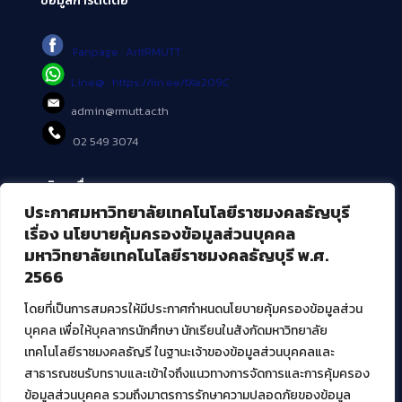
ข้อมูลการติดต่อ
Fanpage : AritRMUTT
Line@ : https://lin.ee/tXe209C
admin@rmutt.ac.th
02 549 3074
บริการอื่นๆ ของ สวส.
ประกาศมหาวิทยาลัยเทคโนโลยีราชมงคลธัญบุรี
ศูนย์สื่อดิจิทัล
เรื่อง นโยบายคุ้มครองข้อมูลส่วนบุคคล
ศูนย์นวัตกรรมและความรู้
มหาวิทยาลัยเทคโนโลยีราชมงคลธัญบุรี พ.ศ.
ศูนย์พัฒนาและบริการนวัตกรรมดิจิทัล
2566
สมัยใหม่ (MoSeC)
โดยที่เป็นการสมควรให้มีประกาศกำหนดนโยบายคุ้มครองข้อมูลส่วน
บุคคล เพื่อให้บุคลากรนักศึกษา นักเรียนในสังกัดมหาวิทยาลัย
งานบริการวิชาการให้กับหน่วยงานภายนอก
เทคโนโลยีราชมงคลธัญรี ในฐานะเจ้าของข้อมูลส่วนบุคคลและ
สาธารณชนรับทราบและเข้าใจถึงแนวทางการจัดการและการคุ้มครอง
โครงการส่งเสริมและพัฒนาผู้ประกอบการ SME โดย. มทร.ธัญบุรี
ข้อมูลส่วนบุคคล รวมถึงมาตรการรักษาความปลอดภัยของข้อมูล