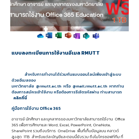
แบบลงทะเบียนการใช้งานอีเมล RMUTT
สำหรับการทำงานได้ร่วมกันแบบออนไลน์เพียงเข้าสู่ระบบ
ด้วยอีเมลของ
มหาวิทยาลัย
@rmutt.ac.th
หรือ
@mail.rmutt.ac.th หากท่าน
ต้องการสมัครเข้าใช้งาน หรือต้องการรีเซ้ตรหัสผ่าน ท่านสามารถ
คลิกที่นี่
คู่มือการใช้งาน Office 365
อาจารย์ นักศึกษา และบุคลากรของมหาวิทยาลัยสามารถใช้งาน
Office
365 เพื่อการศึกษา
และ
Word, Excel, PowerPoint, OneNote,
SharePoint
รวมถึงบริการ
OneDrive
พื้นที่เก็บข้อมูลบน คลาวด์
สูงสุด
1TB
สำหรับแต่ละบัญชีและตอนนี้ยังรวม
ถึงไมโครซอฟท์ทีม
ที่